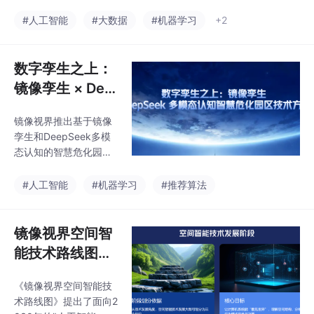
暴露出诸多问题：空间
置滞后等问题。实践表
态势感知能力不足人员
#人工智能
#大数据
#机器学习
+2
明，系统轨迹完整率达
轨迹与行为缺乏连续追
99.9%，风险识别准确
踪异常行为识别滞后管
率超99.5%，可显著提
控体系依赖人工经验视
数字孪生之上：
升港
频系统仅停留在“看
镜像孪生 × Dee
见”，缺乏空间智能能力
pSeek 多模态认
现有数字孪生系统虽然
镜像视界推出基于镜像
知智慧危化园区
实现了场景可视化，但
孪生和DeepSeek多模
仍然存在空间数据静态
技术方案
态认知的智慧危化园区
化、行为分析碎片化、
技术方案，突破传统监
风险预警滞后化等问
控系统局限。该方案通
#人工智能
#机器学习
#推荐算法
题，难以支撑复杂环境
过Pixel-to-Space空间
下的安全管理和智能决
反演、视频矩阵融合、
策。为此，镜像视界提
三维实时重构等核心技
镜像视界空间智
出“数字孪生之上”的镜
术，实现人员无感定
像孪生体系，并结合D
能技术路线图
位、行为轨迹建模和风
——面向203
险预测，构建"感知-理
《镜像视界空间智能技
0“人工智能+空
解-预测-决策"的闭环系
术路线图》提出了面向2
统。系统具备危险区域
间计算”时代的空