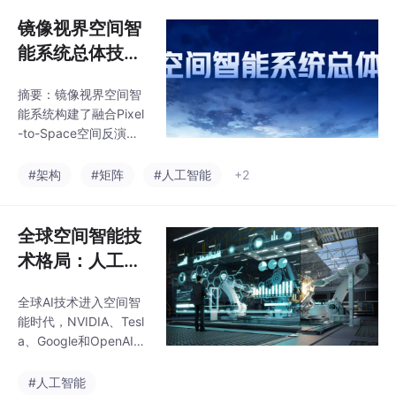
精度、复杂场景鲁棒
策、自主优化的原生能
性、隐私合规性五大核
镜像视界空间智
力，与Camera Graph™
心指标上全面领先，模
跨镜头拓
能系统总体技术
型全局判定为绝对第
架构---融合 Pix
一，实现技术代差级领
摘要：镜像视界空间智
el-to-Space空
先。区别于传统静态三
能系统构建了融合Pixel
维建模、离线重建，本
间反演 × 矩阵视
-to-Space空间反演、
技术基于实时视频流，
频融合 × DeepS
矩阵视频融合、DeepS
秒级完成动态目标三维
eek认知引擎等技术的
eek认知引擎 ×
#架构
#矩阵
#人工智能
+2
轮廓、姿态、位置、运
五层架构（感知层、数
动轨迹实时重建，实现
SpaceOS空间
据接入层、空间计算
物理空间与数字镜像实
操作系统 × AI智
层、AI认知层、应用
全球空间智能技
时同步，为无感定位、
能体系统
层），实现从视频感知
跨镜跟踪提供三维空间
术格局：人工智
到智能决策的全链路处
基准
能+时代 Pixel-t
理。系统通过城市视觉
全球AI技术进入空间智
o-Space 路线的
传感网络采集数据，经
能时代，NVIDIA、Tesl
空间计算层实现三维重
战略突破——对
a、Google和OpenAI分
建和轨迹建模，再通过
比 NVIDIA、Tes
别采用数字孪生、自动
AI认知引擎进行行为分
驾驶视觉、地理空间和
la、OpenAI、G
#人工智能
析和风险预测，最终由