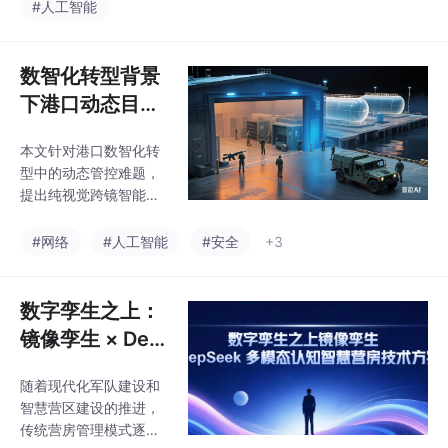
驾驶视觉、地理空间和
la、OpenAI、G
#人工智能
分为空间计算平台建
世界模型等技术路线。
设、智能分析系统建设
oogle 空间智能
中国镜像视界创新提出
和城市应用推广三阶段
体系，解析镜像
Pixel-to-Space空间反
数智化转型背景
实施，将显著提升城市
视界空间计算技
演技术，通过视频直接
治理能力，
下港口动态目标
计算三维坐标，构建从
术优势
跨镜管控体系构
视频感知到智能决策的
本文针对港口数智化转
建与实践
完整体系。该技术利用
型中的动态管控难题，
多视角几何计算实现二
提出纯视觉跨镜智能管
维到三维的转换，包含
控体系。通过时空张量
六大核心引擎，可广泛
数字身份、拓扑预判追
#网络
#人工智能
#安全
+3
应用于智慧城市、交
踪、轨迹自愈等核心技
通、工业等领域。随着
术，实现港口动态目标
AI发展，空间智能将成
全域连续感知和风险智
数字孪生之上：
为
能预判。该体系100%复
镜像孪生 × Dee
用存量监控设备，构
pSeek 多模态认
建"感知-追踪-预警-处
随着现代化军队建设和
知智慧营房技术
置"闭环治理机制，有效
智慧营区建设的推进，
解决传统管控存在的感
方案
传统营房管理模式逐渐
知割裂、追踪断链、处