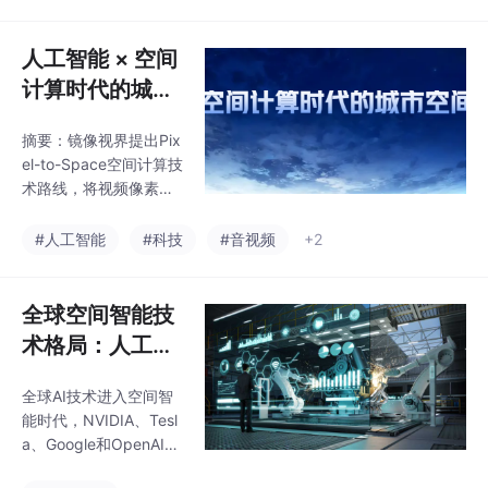
世界模型等技术路线。
AI智能体系统支持智能
oogle 空间智能
中国镜像视界创新提出
决策。该技术体系使城
体系，解析镜像
Pixel-to-Space空间反
人工智能 × 空间
市具备空间感知、行
视界空间计算技
演技术，通过视频直接
计算时代的城市
计算三维坐标，构建从
术优势
空间智能新底座
视频感知到智能决策的
摘要：镜像视界提出Pix
——镜像视界 Pi
完整体系。该技术利用
el-to-Space空间计算技
多视角几何计算实现二
xel-to-Space
术路线，将视频像素转
维到三维的转换，包含
技术路线与空间
换为真实空间坐标，构
六大核心引擎，可广泛
建城市空间智能感知体
智能体系方案
#人工智能
#科技
#音视频
+2
应用于智慧城市、交
系。该技术融合视频融
通、工业等领域。随着
合、三维重建、行为建
AI发展，空间智能将成
模和风险预测算法，实
全球空间智能技
为
现从视频感知到空间理
术格局：人工智
解的升级。通过摄像机
能+时代 Pixel-t
标定和多视角三角测
全球AI技术进入空间智
o-Space 路线的
量，系统能实时追踪目
能时代，NVIDIA、Tesl
标轨迹并分析行为模
战略突破——对
a、Google和OpenAI分
式，为智慧城市提供空
比 NVIDIA、Tes
别采用数字孪生、自动
间智能新底座。该方案