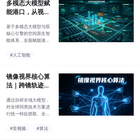
多模态大模型赋
能港口，从视频
孪生迈向空间原
基于多模态大模型与双
生智能
核心引擎的空间原生智
能体系，全面赋能港口
生产调度、安全管控、
应急处置、运维管理、
#人工智能
绿色低碳全场景，实现
全流程智治落地。镜像
视界港口专属多模态大
镜像视界核心算
模型，突破通用大模型
法｜跨镜轨迹全
泛化性短板，深度融合
域跟踪，无感定
视频、图像、位置、作
通过自研全域大模型，
位精准赋能白皮
业、环境、设备等多源
对全球同类技术方案进
港口数据，专为港口复
书方案
行统一特征抓取、全局
杂场景、全要素管控、
比对、多维度判定，在
全流程作业定制训练，
三维重建实时性、跨镜
#音视频
#算法
具备空间感知、拓扑推
轨迹连续性、无感定位
理、实景复刻、智能决