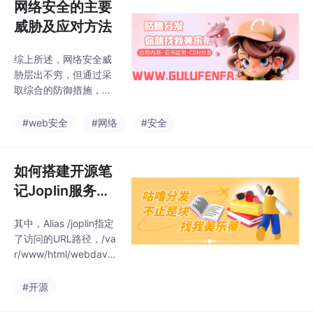
网络安全的主要
威胁及应对方法
综上所述，网络安全威
胁层出不穷，但通过采
取综合的防御措施，包
括技术手段、培训意识
和制定政策规范，可以
#web安全
#网络
#安全
有效减少网络安全风险
并保护信息资产的安
全。持续关注最新的安
如何搭建开源笔
全威胁和漏洞，及时调
记Joplin服务并
整和加强安全措施也是
实现远程访问本
确保网络安全的关键。
其中，Alias /joplin指定
地数据
网络安全是当今社会中
了访问的URL路径，/va
至关重要的议题，面临
r/www/html/webdav指
着各种各样的威胁和挑
定了WebDAV目录，Aut
战。1.教育员工识别网
hType Basic指定了认
#开源
络钓鱼邮件和网站，注
证方式，AuthName指
意检查发送者的电子邮