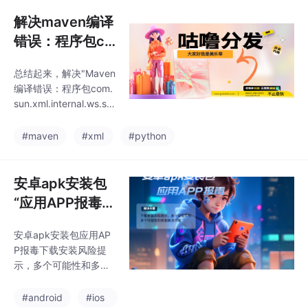
定了认证名称，/etc/ap
件地址和网站的URL是
ache2/.htpasswd指定
解决maven编译
否合法。2.限制员工访
了存储WebDAV用户的
问权限，实施最小
错误：程序包co
密码文件，Require vali
m.sun.xml.inte
d-user指定了只有认证
总结起来，解决"Maven
rnal.ws.spi不存
通过的用户才能访问。
编译错误：程序包com.
在Linux系统中，可以使
在
sun.xml.internal.ws.spi
用Apache WebDA
不存在"的方法包括检查
依赖关系、更新依赖版
#maven
#xml
#python
本、排除冲突的依赖
项、检查Java版本、清
理和重新构建以及参考
安卓apk安装包
其他开发者的解决方
“应用APP报毒下
案。2.更新依赖版本：
载安装风险提
如果你已经正确地添加
安卓apk安装包应用AP
示”，多个可能性
了相关依赖项，但仍然
P报毒下载安装风险提
遇到编译错误，那么有
的排查解决方
示，多个可能性和多个
可能是因为依赖项的版
案！
可能性的排查解决方案
本不兼容。你可以尝试
#android
#ios
更新依赖项的版本，以