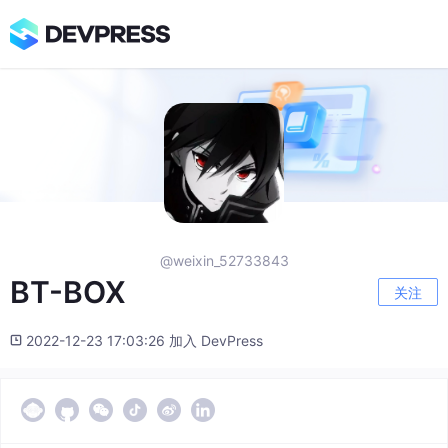
@weixin_52733843
BT-BOX
关注
2022-12-23 17:03:26 加入 DevPress