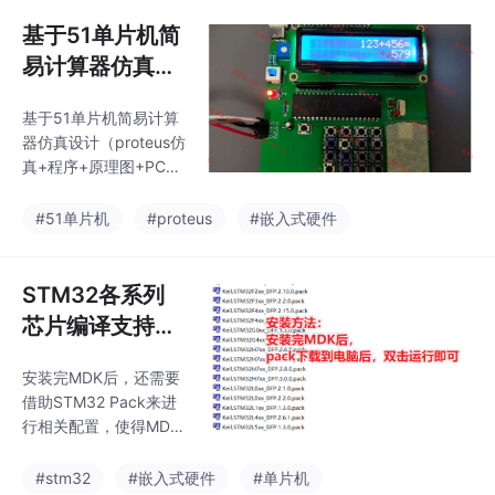
据 使用OLED显示屏显
级。设计采用PWM技术
示当前温湿度和预设报
基于51单片机简
控制
警阈值 支持按键设置温
易计算器仿真设
度/湿度报警阈值（默认
计（proteus仿
温度20-30℃，湿度50
基于51单片机简易计算
真+程序+嘉立创
-80%） 超限时触发声
器仿真设计（proteus仿
光报警（蜂鸣器和LED
原理图PCB+设
真+程序+原理图+PCB
指示灯） 支持通过ESP
计报告）
+设计报告）仿真版
8266 WiFi模块上传数
本：proteus 7.8原理图
#51单片机
#proteus
#嵌入式硬件
据到OneNET云平台 采
PCB：Altium Designer
用Proteus仿真验证系统
程序编译器：keil 4/keil
5编程语言：C语言芯片
STM32各系列
可以替换为STC89C52/
芯片编译支持包
STC89C51/AT89C52/
Pack下载
AT89C51等51单片机芯
安装完MDK后，还需要
片。一、该简易计算器
借助STM32 Pack来进
设计硬件电路采用三部
行相关配置，使得MDK
分电路模块构成：1、键
支持STM32系列芯片。
盘模块电路，采用 4*4
#stm32
#嵌入式硬件
#单片机
矩