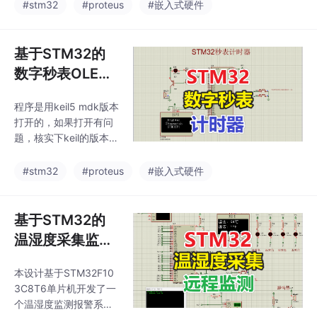
统支持四种波形输出
+报告+讲解
#stm32
#proteus
#嵌入式硬件
本，准确率不能达到10
（正弦波、方波、三角
0%。资料包括：系统设
波、锯齿波），频率调
计实物图(使用组件直接
节范围20-100Hz，幅
基于STM32的
组装即可)程序代码设计
度调节范围10%-10
论
数字秒表OLED
0%，并通过LCD1602
显示设计Proteu
实时显示参数。设计包
程序是用keil5 mdk版本
s仿真+程序代码
含完整的仿真电路图、K
打开的，如果打开有问
eil5编写的C语言程序
+设计报告+讲解
题，核实下keil的版本。
（含流程图）、10692
打开仿真工程，双击pro
字的设计报告及讲解视
teus中的单片机，选择h
#stm32
#proteus
#嵌入式硬件
频。资源采用百度网盘
ex文件路径，然后开始
分享（提取码：m34
仿真。本设计包含prote
7），适用于电子工程学
us仿真+程序代码+设计
基于STM32的
习和
报告+讲解视频。2、一
温湿度采集监测
个按键实现开始/暂停/
报警OLED显示_
清零，一个按键查询3
本设计基于STM32F10
proteus仿真
组成绩；11191字，内
3C8T6单片机开发了一
容包括硬件设计、软件
+程序代码+设计
个温湿度监测报警系
设计、结论等。1、使用