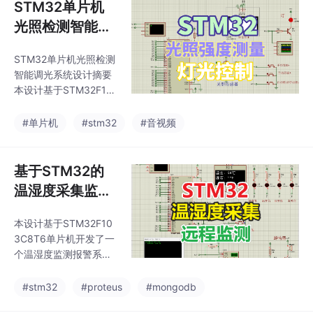
STM32单片机
光照检测智能调
光系统Protest
STM32单片机光照检测
仿真+代码+报告
智能调光系统设计摘要
+讲解视频
本设计基于STM32F10
3单片机开发了一套智
能光照调节系统，包含
#单片机
#stm32
#音视频
Proteus仿真、程序代码
和完整设计文档。系统
通过光照传感器检测环
基于STM32的
境光强（0-999lx），
温湿度采集监测
在自动模式下能根据光
报警OLED显示_
照变化（响应时间≤2
本设计基于STM32F10
proteus仿真
s）自动调节LED亮度
3C8T6单片机开发了一
（10%-100%，5档可
+程序代码+设计
个温湿度监测报警系
调），也可通过按键切
报告+讲解
统，主要实现了以下功
换为手动模式。OLED
能： 通过DHT11传感器
#stm32
#proteus
#mongodb
显示屏实时显示光照
实时采集环境温湿度数
值、工作模式和亮度等