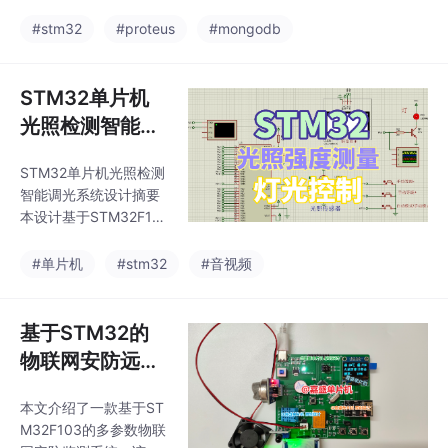
报告+讲解
统，主要实现了以下功
OLED显示秒表时间和
能： 通过DHT11传感器
#stm32
#proteus
#mongodb
查看历史成绩；设计一
实时采集环境温湿度数
个基于STM32的数字秒
据 使用OLED显示屏显
表系统
示当前温湿度和预设报
STM32单片机
警阈值 支持按键设置温
光照检测智能调
度/湿度报警阈值（默认
光系统Protest
温度20-30℃，湿度50
STM32单片机光照检测
仿真+代码+报告
-80%） 超限时触发声
智能调光系统设计摘要
光报警（蜂鸣器和LED
+讲解视频
本设计基于STM32F10
指示灯） 支持通过ESP
3单片机开发了一套智
8266 WiFi模块上传数
能光照调节系统，包含
#单片机
#stm32
#音视频
据到OneNET云平台 采
Proteus仿真、程序代码
用Proteus仿真验证系统
和完整设计文档。系统
通过光照传感器检测环
基于STM32的
境光强（0-999lx），
物联网安防远程
在自动模式下能根据光
监测报警（原理
照变化（响应时间≤2
本文介绍了一款基于ST
图+PCB+报告
s）自动调节LED亮度
M32F103的多参数物联
（10%-100%，5档可
+器件清单+APP