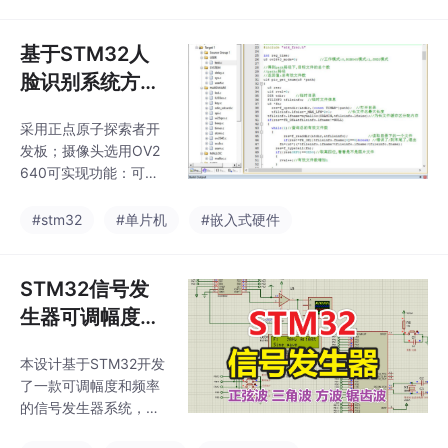
基于STM32人
脸识别系统方案
设计（程序代码
采用正点原子探索者开
+设计说明书）
发板；摄像头选用OV2
640可实现功能：可以
实现进入页面的设定自
定义DIY；可以自由的
#stm32
#单片机
#嵌入式硬件
添加需要识别的人脸；
人脸靠近，按下识别按
键可以实现人脸识别。
STM32信号发
如果在系统库中会提示
生器可调幅度频
是那个人，如果不在会
率仿真_正弦
提示不在库中。温馨提
本设计基于STM32开发
波、方波、三角
醒：本历程需要使用SD
了一款可调幅度和频率
卡，相关文件会出存在
波、锯齿波_pro
的信号发生器系统，通
SD卡中，同时人脸识别
teus仿真+代码
过Proteus仿真实现。系
在ARM上属于阉割版