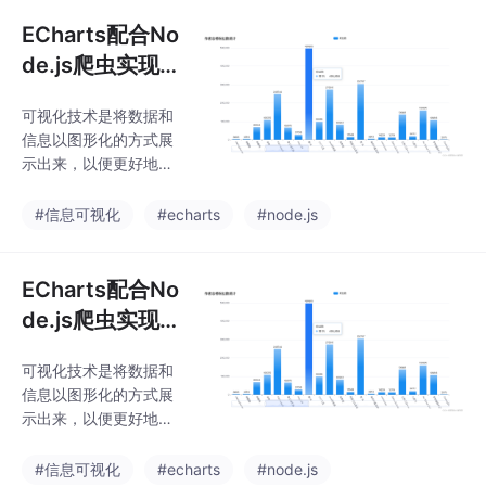
前日志缓冲区中的所有日志记录写入磁盘的日志
ECharts配合No
de.js爬虫实现数
据可视化
可视化技术是将数据和
信息以图形化的方式展
示出来，以便更好地理
解和分析。可视化技术
通常使用各种图表、图
#信息可视化
#echarts
#node.js
形、动画和交互式效果
来呈现数据。可视化技
术有以下几个基本概
ECharts配合No
念：数据：可视化技术
de.js爬虫实现数
的基础是数据。数据可
据可视化
以是数字、文本、图
可视化技术是将数据和
片、视频等形式。数据
信息以图形化的方式展
可以通过各种方式获
示出来，以便更好地理
取，如传感器、数据
解和分析。可视化技术
库、网络爬虫等。可视
通常使用各种图表、图
#信息可视化
#echarts
#node.js
化工具：可视化工具是