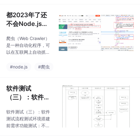
Extensions for JavaSc
riptRxJS 结合了函数式
都2023年了还
编程、观察者模式（例
不会Node.js爬
如 DOM EventListene
虫？快学起来！
r）、迭代器模式（例如
爬虫（Web Crawler）
ES6 Iterater）RxJS 官
是一种自动化程序，可
方是这样说的: Think of
以在互联网上自动抓取
R
网页，并从中提取有用
的信息。爬虫可以模拟
#node.js
#爬虫
人类浏览器的行为，自
动访问网站、解析网
页、提取数据等。通俗
软件测试
来说，爬虫就像是一只
（三）：软件测
蜘蛛，它会沿着网页上
试流程
的链接不断爬行，把整
软件测试（三）：软件
个网站的内容都爬取下
测试流程测试环境搭建
来。这样，我们就可以
前需求功能测试：不需
从大量的网页中获取到
要大量的数据，需要覆
我们需要的数据。动态
盖率高，测试数据要求