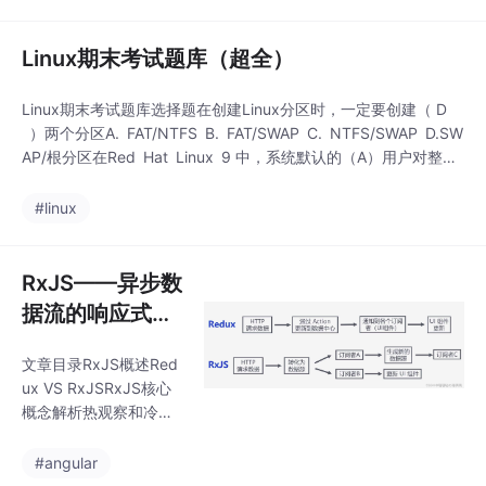
形、动画和交互式效果
用于创建和呈现可视化
来呈现数据。可视化技
效果的软件应用程序。
术有以下几个基本概
Linux期末考试题库（超全）
常见的可视化工具有D
念：数据：可视化技术
3.js、ECharts、T
的基础是数据。数据可
Linux期末考试题库选择题在创建Linux分区时，一定要创建（ D
以是数字、文本、图
）两个分区A. FAT/NTFS B. FAT/SWAP C. NTFS/SWAP D.SW
片、视频等形式。数据
AP/根分区在Red Hat Linux 9 中，系统默认的（A）用户对整个
可以通过各种方式获
系统拥有完全的控制权。A. root B. guest C. administrator D.s
取，如传感器、数据
upervistor.当登录Linux时，一个具有唯一进程ID号的
#linux
库、网络爬虫等。可视
化工具：可视化工具是
用于创建和呈现可视化
RxJS——异步数
效果的软件应用程序。
据流的响应式编
常见的可视化工具有D
3.js、ECharts、T
程库（适合新手
文章目录RxJS概述Red
入门）
ux VS RxJSRxJS核心
概念解析热观察和冷观
察merge/combine合流
RXJS6 的变化RxJS概
#angular
述RxJS 全称 Reactive