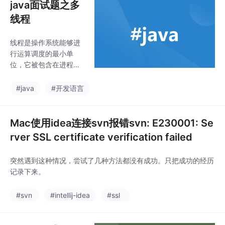
java面试题之多
线程
线程是操作系统能够进
⾏运算调度的最⼩单
位，它被包含在进程之
中，是进程中的实际运
作单位，可以使⽤多线
#java
#开发语言
程对运算进⾏提速。⽐
如，如果⼀个线程完成
⼀个任务要100毫秒，
Mac使用idea连接svn报错svn: E230001: Se
那么⽤⼗个线程完成改
rver SSL certificate verification failed
任务只需10毫秒线程安
全: 就是多线程访问时，
突然遇到这种情况，尝试了几种方法都没有成功。只把成功的经历
采⽤了加锁机制，当⼀
记录下来。
个线程访问该类的某个
数据时，进⾏保护，其
#svn
#intellij-idea
#ssl
他线程不能进⾏访问，
直到该线程读取完，其
他线程才可使⽤。不会