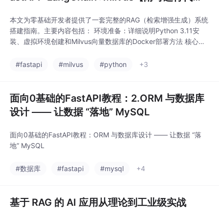
+ 错误排查】》
本文为零基础开发者提供了一套完整的RAG（检索增强生成）系统
搭建指南。主要内容包括： 环境准备：详细说明Python 3.11安
装、虚拟环境创建和Milvus向量数据库的Docker部署方法 核心实
现步骤： 文档处理：PDF解析、中文分块优化（300字符/块） 向
量转换：使用OpenAI的text-embedding-3-small模型 数据存
#fastapi
#milvus
#python
+3
储：持久化存储到Milvus（采用COSINE相似度）
面向0基础的FastAPI教程：2.ORM 与数据库
设计 —— 让数据 “落地” MySQL
面向0基础的FastAPI教程：ORM 与数据库设计 —— 让数据 “落
地” MySQL
#数据库
#fastapi
#mysql
+4
基于 RAG 的 AI 应用从理论到工业级实战