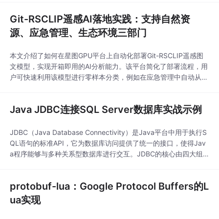
代码运行效率与可读性。
Git-RSCLIP遥感AI落地实践：支持自然资
源、应急管理、生态环境三部门
本文介绍了如何在星图GPU平台上自动化部署Git-RSCLIP遥感图
文模型，实现开箱即用的AI分析能力。该平台简化了部署流程，用
户可快速利用该模型进行零样本分类，例如在应急管理中自动从灾
后航拍影像中识别淹没区域，大幅提升灾害评估效率。
Java JDBC连接SQL Server数据库实战示例
JDBC（Java Database Connectivity）是Java平台中用于执行S
QL语句的标准API，它为数据库访问提供了统一的接口，使得Jav
a程序能够与多种关系型数据库进行交互。JDBC的核心由四大组
件构成：Driver负责建立与特定数据库的连接；Connection表示与
数据库的会话通道；Statement用于发送SQL语句；ResultSet则
protobuf-lua：Google Protocol Buffers的L
封装了查询结果集。
ua实现