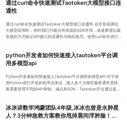
通过curl命令快速测试Taotoken大模型接口连
通性
通过curl命令快速测试Taotoken大模型接口连通性 在开发或调试
大模型应用时，有时我们可能没有现成的SDK环境，或者希望以最
直接的方式验证API接口的连通性与响应格式。使用curl命令进行H
TTP请求是一种轻量、灵活且通用的方法。本文将详细介绍如何通
过curl命令直接调用Taotoken平台提供的OpenAI兼容聊天补全接
python开发者如何快速接入taotoken平台调
口，帮助你快速完成接口测试与验证。 1. 准备工作：获取API Key
用多模型api
Python开发者如何快速接入Taotoken平台调用多模型API 对于使
用Python进行开发的程序员来说，接入多个大模型服务通常意味
着需要管理不同的API密钥、端点和SDK。Taotoken平台通过提供
统一的OpenAI兼容API，简化了这一过程。本文将引导你快速完成
从获取密钥到成功调用的完整步骤。 1. 准备工作：获取API密钥与
冰冰讲数学鸿蒙团队4年级,冰冰也曾是水肿星
模型ID 开始编写代码前，你需要先在Taotoken平台上完成
人？3分钟急救方案教你甩掉晨间浮肿脸！...