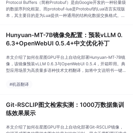
Protocol Buffers（简称Protobuf）是由Google开发的一种轻量级
的数据序列化框架。而protobuf-lua是Protobuf的Lua语言实现版
本，其主要目的是为Lua提供一种通用的结构化数据交换格式。与
JSON或XML等传统文本格式相比，protobuf-lua序列化后的二进
制数据体积更小，解析速度更快，非常适合需要高效网络通信和数
Hunyuan-MT-7B镜像免配置：预装vLLM 0.
据存储的场景。protobuf-lua的
6.3+OpenWebUI 0.5.4+中文优化补丁
本文介绍了如何在星图GPU平台上自动化部署Hunyuan-MT-7B镜
像，该镜像预装vLLM 0.6.3与OpenWebUI 0.5.4，开箱即用。典
型应用场景为高质量多语种技术文档翻译，如将中文说明书一键精
准译为藏语、维语及英语，满足政务、电力、新能源等领域的本地
化交付需求。
#机器翻译
Git-RSCLIP图文检索实测：1000万数据集训
练效果展示
本文介绍了如何在星图GPU平台上自动化部署Git-RSCLIP镜像，