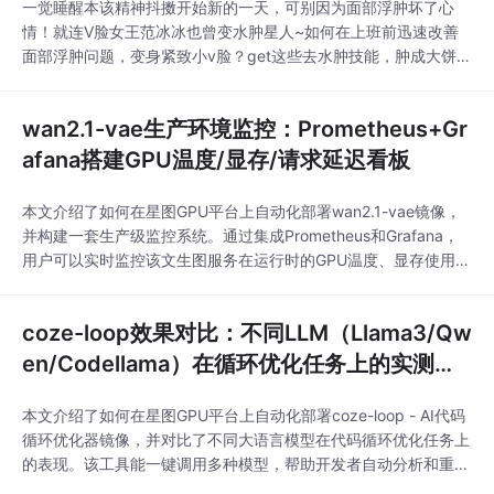
一觉睡醒本该精神抖擞开始新的一天，可别因为面部浮肿坏了心
情！就连V脸女王范冰冰也曾变水肿星人~如何在上班前迅速改善
面部浮肿问题，变身紧致小v脸？get这些去水肿技能，肿成大饼也
不怕不怕啦！休息不好连轴转冰冰也变水肿星人皮肤状态一直超完
美的冰冰在大众前的形象一直是这样的：可是她的一条微博却让粉
wan2.1-vae生产环境监控：Prometheus+Gr
丝们惊觉原来仙女冰也会因为休息不好变成水肿星人！然鹅，范冰
冰并没有因为脸部浮肿或者被叫做范小胖不开心，反而“
afana搭建GPU温度/显存/请求延迟看板
本文介绍了如何在星图GPU平台上自动化部署wan2.1-vae镜像，
并构建一套生产级监控系统。通过集成Prometheus和Grafana，
用户可以实时监控该文生图服务在运行时的GPU温度、显存使用率
及请求延迟等关键指标，确保AI图片生成服务的稳定与高效。
coze-loop效果对比：不同LLM（Llama3/Qw
en/Codellama）在循环优化任务上的实测排
名
本文介绍了如何在星图GPU平台上自动化部署coze-loop - AI代码
循环优化器镜像，并对比了不同大语言模型在代码循环优化任务上
的表现。该工具能一键调用多种模型，帮助开发者自动分析和重构
代码，例如将低效的for循环优化为高效的列表推导式，从而提升