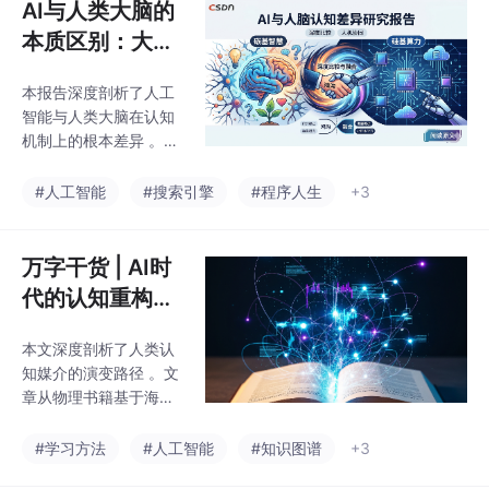
AI与人类大脑的
本质区别：大语
言模型的认知局
本报告深度剖析了人工
限与人机协同出
智能与人类大脑在认知
路
机制上的根本差异 。AI
的智能本质是建立在高
维向量空间中的“统计学
#人工智能
#搜索引擎
#程序人生
+3
模式匹配”与“概率预测”
，严重依赖海量数据输
入 。相比之下，人类大
万字干货 | AI时
脑能够凭借极低的数据
代的认知重构：
样本 ，通过逻辑抽象、
从物理锚点到知
系统性泛化以及不可化
本文深度剖析了人类认
识图谱超级语义
约的真实生命体验，实
知媒介的演变路径 。文
现认知跨越与意义建构
网
章从物理书籍基于海马
。报告警示，当前职场
体空间导航的“具身认
中过度依赖AI的错误模
知”优势出发 ，批判了
#学习方法
#人工智能
#知识图谱
+3
式极易导致人类工作记
数字流媒体与算法推荐
忆过载 ，引发“AI脑雾”