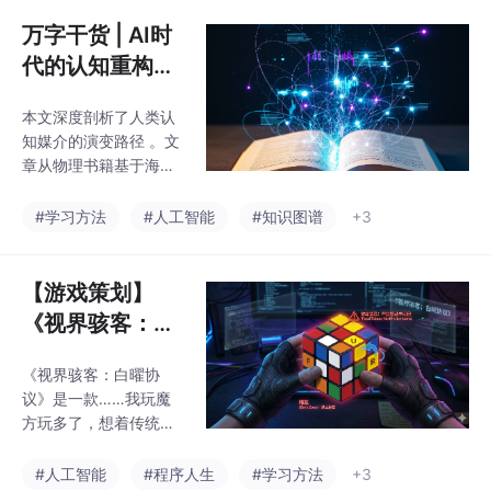
引发的“多巴胺劫持”及
甚至长期的认知萎缩 。
前额叶退化危机 。为应
万字干货 | AI时
在未来的技术
对信息过载，提出了“Q
代的认知重构：
WER”深度阅读框架与认
从物理锚点到知
知能量分级管理策略 。
本文深度剖析了人类认
识图谱超级语义
最终指明，文本的未来
知媒介的演变路径 。文
将进化为结合知识图谱
网
章从物理书籍基于海马
与大模型的“多维数据
体空间导航的“具身认
库” 。在人机共生时
知”优势出发 ，批判了
#学习方法
#人工智能
#知识图谱
+3
代，学习者应利用生成
数字流媒体与算法推荐
式AI与双向链接构建动
引发的“多巴胺劫持”及
态外脑，从而守卫人类
前额叶退化危机 。为应
【游戏策划】
提出问题与定义价值的
对信息过载，提出了“Q
核
《视界骇客：白
WER”深度阅读框架与认
曜协议》机制设
知能量分级管理策略 。
《视界骇客：白曜协
计与核心规则手
最终指明，文本的未来
议》是一款……我玩魔
将进化为结合知识图谱
册
方玩多了，想着传统玩
与大模型的“多维数据
法像解谜游戏，无论换
库” 。在人机共生时
什么手法，乐趣总有尽
#人工智能
#程序人生
#学习方法
+3
代，学习者应利用生成