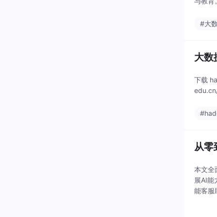
与教育
#大
大数据
下载 ha
edu.cn
#had
从零
本文全
展AI
能客服
及推荐