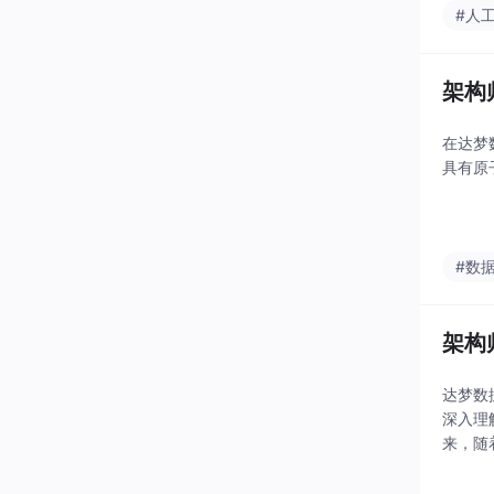
#人
架构
在达梦
具有原
#数
架构
达梦数
深入理
来，随
识运用
献力量