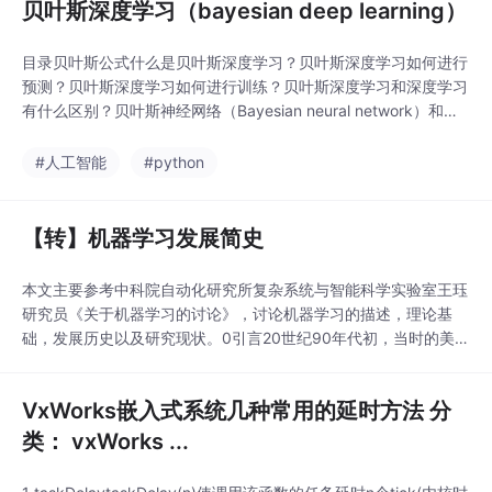
贝叶斯深度学习（bayesian deep learning）
目录贝叶斯公式什么是贝叶斯深度学习？贝叶斯深度学习如何进行
预测？贝叶斯深度学习如何进行训练？贝叶斯深度学习和深度学习
有什么区别？贝叶斯神经网络（Bayesian neural network）和贝
叶斯网络（Bayesian network）？...
#人工智能
#python
【转】机器学习发展简史
本文主要参考中科院自动化研究所复杂系统与智能科学实验室王珏
研究员《关于机器学习的讨论》，讨论机器学习的描述，理论基
础，发展历史以及研究现状。0引言20世纪90年代初，当时的美国
副总统提出了一个重要的计划——国家信息基本设施计划(Nationa
lInformation Infrastructure,NII)。这个计划的技术含义包含了四个
VxWorks嵌入式系统几种常用的延时方法 分
方面的内容：(1)不分时间与地域，可以方便地获得信息...
类： vxWorks ...