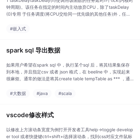
1 taskDelaytaskDelay(n)使调用该函数的任务延时n个tick(内核时
钟周期)。该任务在指定的时间内主动放弃CPU，除了taskDelay
(0)专用 于任务调度(将CPU交给同一优先级的其他任务)外，任务
延时也常用于等待某一外部事件，作为一种定时／延时机制。在没
有中断触发时，taskDelay 能很方便地实现，且不影响系统整体性
#嵌入式
能。例如写数据至E...
spark sql 导出数据
如果用户希望在spark sql 中，执行某个sql 后，将其结果集保存
到本地，并且指定csv 或者 json 格式，在 beeline 中，实现起来
很麻烦。通常的做法是将其create table tempTable as *** ，通
过将结果集写入到新的临时表中，进行保存，然后再通过其他方式
export 到本地。这种方式，对于 HDFS 是可行到，但是如果数据
#大数据
#java
#scala
是保存在像SequoiaDB ..
vscode修改样式
以修改上方滚动条宽度为例打开开发者工具help->toggle develop
er tool 或者快捷键ctrl+shift+i选择滚动条，找到css对应文件鼠标