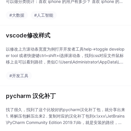
可以做分类统计：喜欢 iphone 的用户有多少？ 喜欢 iphone 的人
群中，男、女比例是多少？也可以做数据挖掘工作：利用聚类 算
法分析，喜欢 iphone 的人年龄段分布情况。二、构建用户画像
#大数据
#人工智能
2.1 标签的命名 标签主题：用于刻画属...
vscode修改样式
以修改上方滚动条宽度为例打开开发者工具help->toggle develop
er tool 或者快捷键ctrl+shift+i选择滚动条，找到css对应文件鼠标
移上去可以看到路径，类似C:\Users\Administrator\AppData\Loc
al\Programs\Microsoft VS Code\resources\ap...
#开发工具
pycharm 汉化补丁
找了很久，找到了这个比较好的pycharm汉化补丁包，就分享出来
1. 将解压包解压出来2 . 复制对应的汉化补丁包到x:\xxx\JetBrains
\PyCharm Community Edition 2019.1\lib，就是安装的路径，不
过是lib,不是bin3.重启pycharm，就可以了下载...