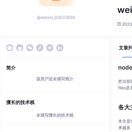
we
@weixin_30632899
2023
文章
nod
简介
该用户还未填写简介
把当前路径的
files
擅长的技术栈
各大
未填写擅长的技术栈
本文是
来越多