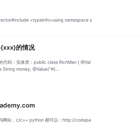
 vector#include <typeinfo>using namespace s
{xxx}的情况
体类：public class RichMan { @Val
 String money; @Value("#{...
ademy.com
+ python 都可以：http://codepa