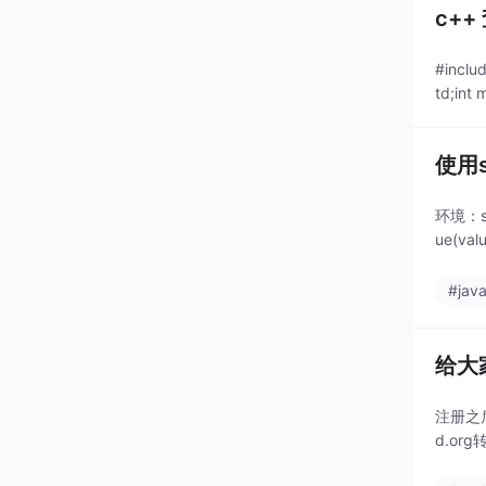
c+
#inclu
td;int m
使用s
环境：s
ue(val
#jav
给大家
注册之后
d.org转