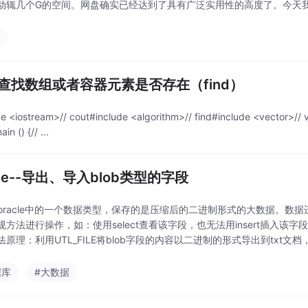
动辄几个G的空间。网盘确实已经达到了具有广泛实用性的高度了。今天
打包好的软件进行下载。选择哪一个网盘着实费了功夫，...
+ 查找数组或者容器元素是否存在（find）
de <iostream>// cout#include <algorithm>// find#include <vector>//
ain () {// ...
cle--导出、导入blob类型的字段
b是oracle中的一个数据类型，保存的是压缩后的二进制形式的大数据。数
规方法进行操作，如：使用select查看该字段，也无法用insert插入该
原理：利用UTL_FILE将blob字段的内容以二进制的形式导出到txt文档，然
据库
#大数据