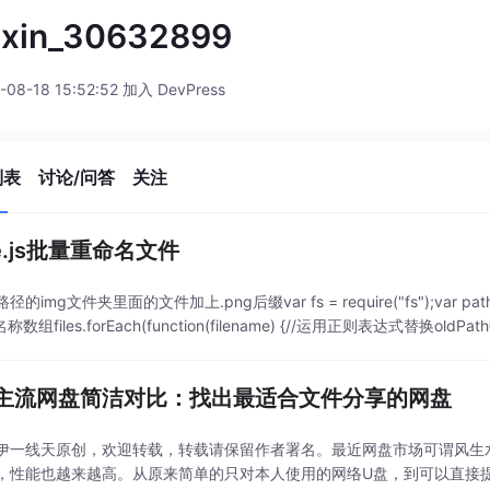
ixin_30632899
-08-18 15:52:52 加入 DevPress
列表
讨论/问答
关注
e.js批量重命名文件
img文件夹里面的文件加上.png后缀var fs = require("fs");var path = 'img'fs
是名称数组files.forEach(function(filename) {//运用正则表达式替换old
主流网盘简洁对比：找出最适合文件分享的网盘
伊一线天原创，欢迎转载，转载请保留作者署名。最近网盘市场可谓风生
，性能也越来越高。从原来简单的只对本人使用的网络U盘，到可以直接