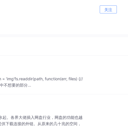
关注
.readdir(path, function(err, files) {//
Path中不想要的部分...
水起。各界大佬插入网盘行业，网盘的功能也越
提供下载连接的外链。从原来的几十兆的空间，