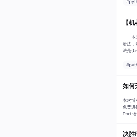
#pyt
【机
本来算
语法，
法是()>>
#pyt
如何开
本次博主
免费进行
Dart
决胜F