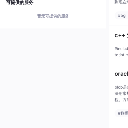
可提供的服务
到现在
提供我
#5g
暂无可提供的服务
c+
#inclu
td;int m
ora
blo
法用常
程。方法
#数