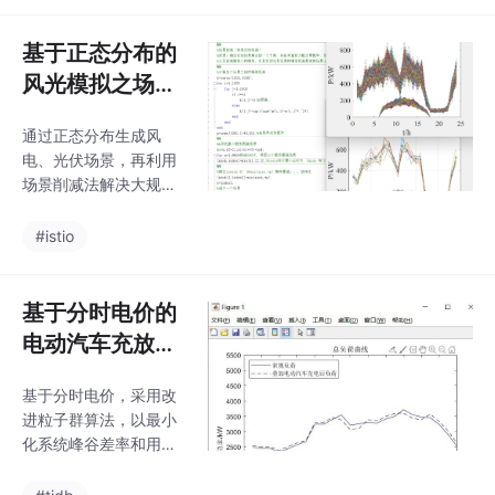
需求；Info内部
变换器装个"虚拟电
阻"——这可不是真实存
基于正态分布的
在的电阻器，而是算法
风光模拟之场景
层面的骚操作。储能系
削减
统下垂控制，蓄电池通
通过正态分布生成风
过双向dc/dc变换器并
电、光伏场景，再利用
联负载，变换器输出电
场景削减法解决大规模
流按虚拟电阻比例分
场景计算困难问题，整
配，并补偿有下垂系数
个过程逻辑清晰，代码
#istio
带来的母线压降。储能
注释也尽量做到清晰易
系统下垂控制，蓄电池
懂，方便初学者学习。
通过双向dc/dc变换器
而且这种方法可移植性
基于分时电价的
并联负载，变换器输出
强，在不同的可再生能
电流按虚拟电阻
电动汽车充放电
源相关项目中都能发挥
优化：改进粒子
作用，应用性超棒。希
基于分时电价，采用改
群算法实践
望大家能通过这个思路
进粒子群算法，以最小
和代码示例，对基于正
化系统峰谷差率和用户
态分布的风光模拟场景
成本最少为目标，并考
削减有更深入的理解，
虑电池寿命和充电功率