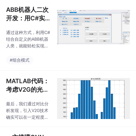
处理常见实战项目：蓝
考虑轮式机器人的运动
色车牌识别+语音播报+
ABB机器人二次
约束。轨迹预测时长建
GUI显示+出入库管理
议设置在2-5秒之间，
开发：用C#实现
+计时计费+时间显示
数据的读取与写
+空位显示+库内判断
通过这种方式，利用C#
入
+车辆信息导出。步
结合自定义的ABB机器
骤：车牌粗定位，灰度
人类，就能轻松实现对
化，倾斜矫正，二值
ABB机器人点位信息的
化，形态学处理，车牌
读取和写入，为ABB机
#组合模式
精准定位、字符分割，
器人的二次开发提供了
模板匹配、语音播报、
有力支持，满足各种复
计时计费、空位显示、
杂的自动化任务需求。
MATLAB代码：
导出车辆信息。步骤：
而二次开发能让ABB机
车牌粗定位，灰度化，
考虑V2G的光储
器人更好地适配特定业
倾
充一体化微网协
务场景，今天咱们就来
最后，我们通过对比分
调优化调度策略
聊聊如何用C#实现对A
析发现，引入V2G技术
BB机器人数据的读取和
关键词：光储充
确实可以在一定程度上
写入，特别是点位信息
微网 电电汽车
替代部分蓄电池容量，
的获取与写入。首先，
从而实现光伏微网在负
V...
咱自己写了个ABB机器