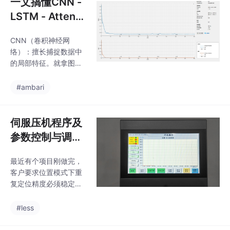
一文搞懂CNN -
荷峰谷平抑、三方经济
人类，这个类涵盖了机
和安全等方面的进一步
LSTM - Attenti
器人常规操作功能，为
优化。在这个系统中，
二次开发奠定了良好基
on回归预测：新
我们主要关注的是电
础。
CNN（卷积神经网
手友好实战
网、微网调度中心和电
络）：擅长捕捉数据中
动汽车用户三方的利
的局部特征。就拿图像
益。主要内容：采用粒
数据来说，CNN的卷积
子群算法，对电网、微
层能通过卷积核在图像
#ambari
网调度中心和电动汽车
上滑动，提取诸如边
用户三方在无、无序、
缘、纹理等局部信息。
转移和调度V2G电动汽
在咱们的数据回归预测
伺服压机程序及
车负荷四种运行模式下
里，它同样能挖掘多变
参数控制与调试
的经济和安全影响进行
量数据中的局部模式。
对比。主要内容：采用
服务报价
% 构建简单的CNN层la
粒子群算法，对电网、
最近有个项目刚做完，
yers = [这段代码构建了
客户要求位置模式下重
一个简单的CNN层结
复定位精度必须稳定在
构，定义了卷积核大小
±0.02mm，压力模式误
为3x3，输出16个特征
差不能超过10公斤。有
#less
图，Padding设为same
次设备在山区信号弱，
保证卷积后尺寸不变，r
用边缘计算缓存数据