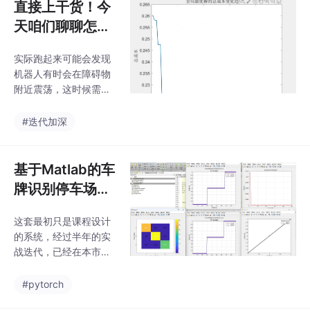
直接上干货！今
天咱们聊聊怎么
用Matlab实现基
实际跑起来可能会发现
于动态窗口法
机器人有时会在障碍物
（DWA）的机器
附近震荡，这时候需要
人避障。这个算
调整速度采样的分辨
率，或者增加航向角对
法特别适合处理
#迭代加深
准目标的评分项。我们
突发障碍物，先
的代码里直接把地图矩
扔个可以直接运
阵当坐标系用，实际部
基于Matlab的车
行的代码框架
署时需要处理地图分辨
牌识别停车场出
率参数。注意这里三个
入库计时计费管
权重的调节技巧：障碍
这套最初只是课程设计
理系统（含GUI
物距离权重最大，但实
的系统，经过半年的实
际调试中发现当目标点
界面） 【车牌识
战迭代，已经在本市三
周围布满障碍时，需要
别】基于计算机
个商业综合体稳定运
适当提高目标权重。这
行。【车牌识别】基于
视觉
#pytorch
里用的是最基础的运动
计算机视觉，数字图像
学模型，实际可能需要