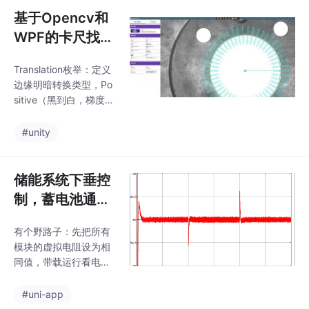
eluLayer添加激活函
+定时重传硬是撑过了
基于Opencv和
数，
三天断网期，这代码里
WPF的卡尺找
的重试机制算是没白
圆，此程序的卡
写。有个客户选了2000
Translation枚举：定义
尺算法是用的op
档的套餐，结果现场接
边缘明暗转换类型，Po
反了电磁阀线，视频指
encvsharp实现
sitive（黑到白，梯度为
导了俩小时才搞定，血
的
正）、Negative（白到
亏。现场师傅说"你们这
黑，梯度为负）、All
#unity
算法太老实"，硬是加了
（全部边缘），用于筛
±8公斤的预警阈值才把
选目标边缘方向；Selec
波动压在10公斤以内。
tion枚举：定义边缘点
储能系统下垂控
触摸屏程序+PLC程序+
选择策略，包括First
制，蓄电池通过
（第一个边缘点）、La
双向dc/dc变换
st（最后一个边缘
有个野路子：先把所有
器并联负载，变
点）、Strongest（梯度
模块的虚拟电阻设为相
最强点）、Weakest
换器输出电流按
同值，带载运行看电流
（梯度最弱点）、All
虚拟电阻比例分
均衡度，再微调各个参
（所有边缘点），适配
数，比纯计算推导更接
配
#uni-app
不同场景下的边缘筛选
地气。核心在于给每个