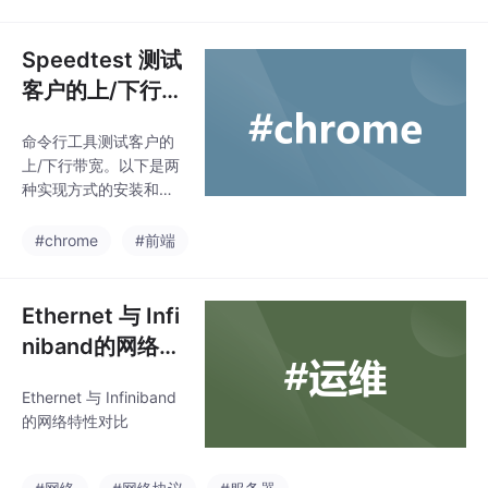
n 是一个用于开发由语
能力和连接状态跟踪能力，这个参数的大小直接影响到防火墙所能
言模型驱动的应用程序
支持的最大信息点数。 并发连接数是衡量防火墙性能的一个重要
的框架。可以将 LLM 模
Speedtest 测试
指标。在目前市面上常见防火墙设备的说明书中大家可以看到，从
型与外部数据源进行连
低端设备的500、1000...
客户的上/下行带
接允许与 LLM
宽
命令行工具测试客户的
上/下行带宽。以下是两
种实现方式的安装和使
用方法。以上工具和脚
本可以帮助你快速测试
#chrome
#前端
和记录客户的上/下行带
宽状况。
Ethernet 与 Infi
niband的网络特
性对比
Ethernet 与 Infiniband
的网络特性对比