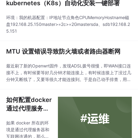
kubernetes（K8s）自动化安装一键部署
环境：我的机器配置：IP地址节点角色CPUMemoryHostname磁
盘192.168.25.150master>=2c>=2Gmastersda、sdb192.168.2
5.151
MTU 设置错误导致防火墙或者路由器断网
最近刷了新的Openwrt固件，发现ADSL拨号很慢，即WAN接口连
接不上，有时候要等好几分钟才能连接上，有时候连接上了没过几
分钟又断线了，又要等很久才能连接到。于是自己动手排查，用电
脑直接连接网线去modem拨号，发现没问题。于是查了资料，发
现很有可能是Openwrt路由器的MTU导致的。默认固件的MTU是1
如何配置docker
500。【MTU科普一下】MTU （最大传输单元）是网络设备传输
的信...
通过代理服务器
拉取镜像或者通
如果 docker 所在的环
过第三方加速平
境是通过代理服务器和
台拉取镜像
互联网连通的，那么需