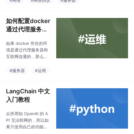
#网络
#网络协议
#服务器
如何配置docker
通过代理服务器
拉取镜像或者通
如果 docker 所在的环
过第三方加速平
境是通过代理服务器和
台拉取镜像
互联网连通的，那么需
要一番配置才能让 doc
ker 正常从外网正常拉
#服务器
#运维
取镜像。然而仅仅通过
配置环境变量的方法是
不够的。本文结合已有
LangChain 中文
文档，介绍如何配置代
入门教程
理服务器能使docker正
常拉取镜像。本文使用
众所周知 OpenAI 的 A
的docker 版本是。
PI 无法联网的，所以如
果只使用自己的功能实
现联网搜索并给出回