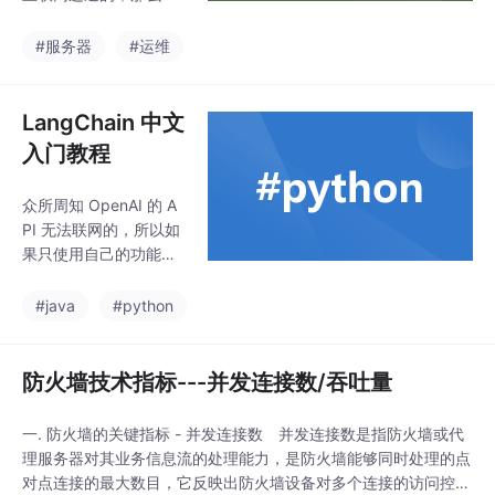
要一番配置才能让 doc
ker 正常从外网正常拉
#服务器
#运维
取镜像。然而仅仅通过
配置环境变量的方法是
不够的。本文结合已有
LangChain 中文
文档，介绍如何配置代
入门教程
理服务器能使docker正
常拉取镜像。本文使用
众所周知 OpenAI 的 A
的docker 版本是。
PI 无法联网的，所以如
果只使用自己的功能实
现联网搜索并给出回
答、总结 PDF 文档、基
#java
#python
于某个 Youtube 视频进
行问答等等的功能肯定
是无法实现的。LangC
防火墙技术指标---并发连接数/吞吐量
hain。这个库目前非常
活跃，每天都在迭代，
一. 防火墙的关键指标 - 并发连接数 并发连接数是指防火墙或代
已经有 22k 的 star，更
理服务器对其业务信息流的处理能力，是防火墙能够同时处理的点
新速度飞快。LangChai
对点连接的最大数目，它反映出防火墙设备对多个连接的访问控制