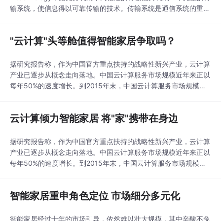
输系统，使信息得以可靠传输的技术。传输系统是通信系统的重要
组成部分，传输技术主要依赖于具体信道的传输特性。其信道分为
有线和无线两种。 智能家居网络系统需要传输的信息包括两
"云计算"头等舱值得智能家居争取吗？
类，一类是控制信息，这些信息的共同特点在于数据信息量小、传
输速率低，但实时性和可靠性要求较
据研究报告称，作为中国官方重点扶持的战略性新兴产业，云计算
产业已逐步从概念走向落地。中国云计算服务市场规模近年来正以
每年50%的速度增长。到2015年末，中国云计算服务市场规模将
达到136.69亿美元。 短短几年的时间，云计算已经开始影响
人们日常生活，并不断渗透生活的方方面面。我们的个人、企业资
云计算倾力智能家居 将"家"携带在身边
料被储存在云盘中，通过云盘里的应用程序来联系。我们可以借助
手机和平板电脑运行云盘里强大的应用程序来进行
据研究报告称，作为中国官方重点扶持的战略性新兴产业，云计算
产业已逐步从概念走向落地。中国云计算服务市场规模近年来正以
每年50%的速度增长。到2015年末，中国云计算服务市场规模将
达到136.69亿美元。 短短几年的时间，云计算已经开始影响
人们日常生活，并不断渗透生活的方方面面。我们的个人、企业资
智能家居重申角色定位 市场细分多元化
料被储存在云盘中，通过云盘里的应用程序来联系。我们可以借助
手机和平板电脑运行云盘里强大的应用程序来进行
智能家居经过十年的市场引导，依然难以壮大规模，其中辛酸不免