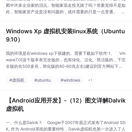
戳中许多企业家的泪点。智能家居走投无路了吗？答案觉得不是如
此，智能家居产业是没有问题的，或许需要的只是一点变通。
智能家居需求多元化发展 目前，智能穿戴、智能饰品、智能家
电都纳入智能家居系统之中。近年来智能家居规模的急速壮大主要
Windows Xp 虚拟机安装linux系统（Ubuntu
原因是：随着技术的发展，以及物联网技术和云计算技术的引入，
智能手机和宽带业务的普及奠定了智能家居行业的普及基础
9.10）
我的环境是在windows xp下搭建的。需要下载如下软件:1、 Vm
ware7.0(这个版本有完全版的，也有绿化、汉化、简洁版的，下完
全版的在500多兆，简化版的40-60兆左右)建议到官方网站下
载，然后找注册码。如果需要，可发邮件给我.我的邮件是:tangch
eng
#虚拟机
#ubuntu
#windows
+1
【Android应用开发】-（12）图文详解Dalvik
虚拟机
一、什么是Dalvik？ Google于2007年底正式发布了Android SD
K, 作为 Android系统的重要特性，Dalvik虚拟机也第一次进入了人