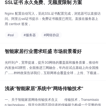
SSL证书 永久免费、无额度限制 方案
Nginx 配置自动写入，至此SSL证书配置完成，浏览器可以直接访
问。阿里云ssl证书提示：免费证书额度已用完。直接在服务器上
用 certbot 签发，
#ssl
#服务器
#网络协议
智能家居行业需求旺盛 市场前景看好
光纤到户，宽带提速，提升3G网络的覆盖面和服务质量，推动年
内发放4G牌照，全面推进三网融合，年内在试点基础上向全国推
广……种种政策告诉我们，互联网将会覆盖全球，上传、下载速度
将会大幅度提高，可以说，上个世纪90年代提出来的所谓信息高
速公路，如今才算是真正变成了现实，信息时代的到来，哪怕面临
浅谈"智能家居"系统中"网络传输技术"
着所谓“棱镜门”之类有关个人隐私的质疑，也已经是不可避免。
作为对于互联网依赖程度比较深的智能家居，在这样一
一、关于智能家居网络传输技术含义 传输技术，Transmissio
n technology，指充分利用不同信道的传输能力构成一个完整的传