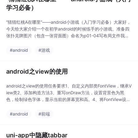
学习必备）
“猜猜红桃A在哪里”——android小游戏（入门学习必备）大家好，
今天给大家介绍一个在初学android的时候练手的小游戏。准备四
张扑克牌图片（包含一张背面图）命名为p01-04写布局文件我用
的是线性布局Linearlayout。<?xml version="1.0" encoding="utf
-8"?><LinearLayout android:layout_width="m
#android
#游戏
android之view的使用
android之view的使用任务要求1、自定义内部类FontView，继承V
iew类2、添加构造方法3、重写onDraw方法，设置背景色为黑
色，绘制绿色字体，显示当前的屏幕宽和高。4、将FontView设置
为主界面的布局1、将字体颜色设置为红色，字号设置为50，输出
“字体大小为50”2、设置消除锯齿，输出“消除字体锯齿后”1、在资
#android
#前端
源文件中定义字符串“从string.xml读取字符串绘制”2、设置
uni-app中隐藏tabbar