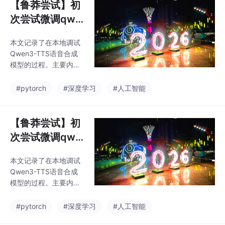
【鲁莽尝试】初
次尝试微调qwe
n3_tts
本文记录了在本地调试
Qwen3-TTS语音合成
模型的过程。主要内容
包括：1) 创建Python虚
拟环境并安装PyTorch
#pytorch
#深度学习
#人工智能
（遇到CUDA版本兼容
问题）；2) 通过Model
Scope下载Qwen3-TT
【鲁莽尝试】初
S模型；3) 准备训练数
次尝试微调qwe
据，包括音频格式转
n3_tts
换、文本切分和JSONL
本文记录了在本地调试
文件生成；4) 数据预处
Qwen3-TTS语音合成
理时发现显存不足问
模型的过程。主要内容
题，尝试优化batch_siz
包括：1) 创建Python虚
e等参数；5) 针对24kH
拟环境并安装PyTorch
#pytorch
#深度学习
#人工智能
z音频要求调整数据处理
（遇到CUDA版本兼容
流程。整个