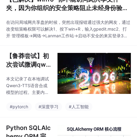
夹，因为你组织的安全策略阻止未经身份验证
的来宾访问。
在访问局域网共享盘的时候，突然出现报错通过强大的网友，通过
改变组策略权限可以解决1、按下win+R，输入gpedit.msc2、打
开 管理模板->网络->Lanman工作站->启动不安全的来宾登录3、
双击之后，选择 已启用之后就可以访问了...
【鲁莽尝试】初
次尝试微调qwe
n3_tts
本文记录了在本地调试
Qwen3-TTS语音合成
模型的过程。主要内容
包括：1) 创建Python虚
拟环境并安装PyTorch
#pytorch
#深度学习
#人工智能
（遇到CUDA版本兼容
问题）；2) 通过Model
Scope下载Qwen3-TT
Python SQLAlc
S模型；3) 准备训练数
hemy ORM 完