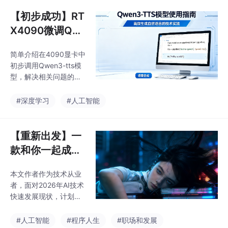
问题）；2) 通过Model
Scope下载Qwen3-TT
【初步成功】RT
S模型；3) 准备训练数
X4090微调Qw
据，包括音频格式转
en3-TTS模型及
换、文本切分和JSONL
简单介绍在4090显卡中
相关问题
文件生成；4) 数据预处
初步调用Qwen3-tts模
理时发现显存不足问
型，解决相关问题的经
题，尝试优化batch_siz
过
e等参数；5) 针对24kH
#深度学习
#人工智能
z音频要求调整数据处理
流程。整个
【重新出发】一
款和你一起成长
的产品
本文作者作为技术从业
者，面对2026年AI技术
快速发展现状，计划从
使用者转型为AI产品开
发者。文章列举了16项
#人工智能
#程序人生
#职场和发展