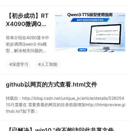
现代人常见的健康生活
问题（如睡眠障碍、久
坐、饮食不规律等）作
【初步成功】RT
为产品研发方向，旨在
X4090微调Qw
通过技术手段提供个性
en3-TTS模型及
化健康管理方案。作者
简单介绍在4090显卡中
相关问题
邀请读者共同参与产品
初步调用Qwen3-tts模
设计，针对具体痛点提
型，解决相关问题的经
出需求，未来将建立专
过
门渠道收集反馈并迭代
#深度学习
#人工智能
解决方案，目标是打造
能改善生活质量的智能
化健康助手。
github以网页的方式查看.html文件
转载自：http://blog.csdn.net/unique_jx/article/details/528054
10只需要在 需要查看的网页的目录前面增加http://htmlpreview.gi
thub.io/?如下图：
【已解决】win10 “你不能访问此共享文件