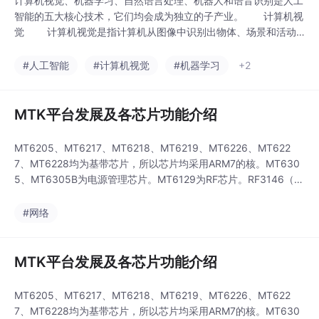
计算机视觉、机器学习、自然语言处理、机器人和语音识别是人工
智能的五大核心技术，它们均会成为独立的子产业。 计算机视
觉 计算机视觉是指计算机从图像中识别出物体、场景和活动
的能力。计算机视觉技术运用由图像处理操作及其他技术所组成的
序列，来将图像分析任务分解为便于管理的小块任务。比如，一些
#人工智能
#计算机视觉
#机器学习
+2
技术能够从图像中检测到物体的边缘及纹理，分类技术可被用作确
定识别到的特征是
MTK平台发展及各芯片功能介绍
MT6205、MT6217、MT6218、MT6219、MT6226、MT622
7、MT6228均为基带芯片，所以芯片均采用ARM7的核。MT630
5、MT6305B为电源管理芯片。MT6129为RF芯片。RF3146（7
×7mm）、RF3146D（双频）、RF3166（6×6mm）为RFMD的P
A集成度较高 成本低。 MT6205为最早的方案，只有GSM的基本
#网络
功能，不支持GPRS、WAP、MP
MTK平台发展及各芯片功能介绍
MT6205、MT6217、MT6218、MT6219、MT6226、MT622
7、MT6228均为基带芯片，所以芯片均采用ARM7的核。MT630