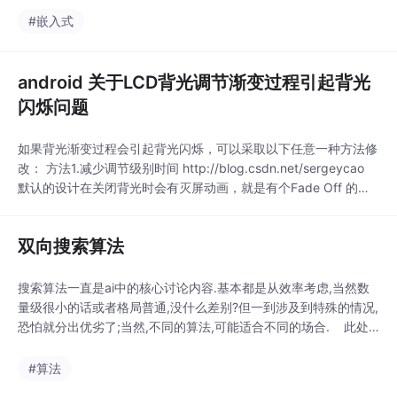
之道——内存操作篇... 121.数据指针...
#嵌入式
android 关于LCD背光调节渐变过程引起背光
闪烁问题
如果背光渐变过程会引起背光闪烁，可以采取以下任意一种方法修
改： 方法1.减少调节级别时间 http://blog.csdn.net/sergeycao
默认的设计在关闭背光时会有灭屏动画，就是有个Fade Off 的过
程，如果想拿掉这个功能： \frameworks\base\service\java\com
\android\server\power\DisplayPowerC
双向搜索算法
搜索算法一直是ai中的核心讨论内容.基本都是从效率考虑,当然数
量级很小的话或者格局普通,没什么差别?但一到涉及到特殊的情况,
恐怕就分出优劣了;当然,不同的算法,可能适合不同的场合. 此处
讨论一下双向搜索算法,但不涉及到算法思想的揉和,此处就不讲a*
的思想考虑进去… 双向搜索算法:较之普通搜索,搜索面积是1/2;
#算法
在一方出现闭环现象时,可以很快结束搜索,但其他算法,估计要把源