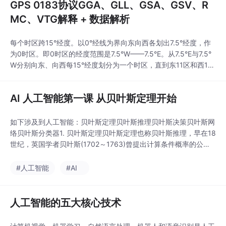
GPS 0183协议GGA、GLL、GSA、GSV、R
MC、VTG解释 + 数据解析
每个时区跨15°经度。以0°经线为界向东向西各划出7.5°经度，作
为0时区。即0时区的经度范围是7.5°W——7.5°E。从7.5°E与7.5°
W分别向东、向西每15°经度划分为一个时区，直到东11区和西11
区。东11区最东部的经度是172.5°E，由172.5°E——180°之间就
是东12区。西11区最西部的经度是172.5°W，由172.5°W——180°
AI 人工智能第一课 从贝叶斯定理开始
之间就是西12区。东、西12区各占经度
如下涉及到人工智能：贝叶斯定理贝叶斯推理贝叶斯决策贝叶斯网
络贝叶斯分类器1. 贝叶斯定理贝叶斯定理也称贝叶斯推理，早在18
世纪，英国学者贝叶斯(1702～1763)曾提出计算条件概率的公式
用来解决如下一类问题：假设H[1],H[2]…,H[n]互斥且构成一个完
全事件，已知它们的概率P(H[i]),i=1,2,…,n,现观察到某事件A与H
#人工智能
#AI
[1],H
人工智能的五大核心技术