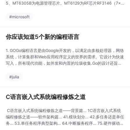
5、MT6305B为电源管理芯片。MT6129为RF芯片RF3146（7×7
mm）、RF3146D（双频）、RF3166（6×6mm）为RFMD的P
A。MT6205为最早的方案，只有GSM的基本功能，不支持GPR
#microsoft
你应该知道5个新的编程语言
1. GOGo编程语言是由Google开发的，以满足由多核处理器，网络
系统，计算集群和Web应用程序定义的世界的需求。它设计为快速
写入，所有现代功能，如并发和内置的垃圾收集.Go的设计还旨在
使管理依赖更容易，并使应用程序更容易扩展。数组的和和乘积 -
GO程序化package mainimport“fmt”func main（）{sum，pro
#julia
d：= 0，1for
C语言嵌入式系统编程修炼之道
C语言嵌入式系统编程修炼之道——背景篇... 1C语言嵌入式系统
编程修炼之道——软件架构篇... 41.模块划分... 42.多任务还是单任
务... 53.单任务程序典型架构... 64.中断服务程序... 75.硬件驱动模
块... 96.C的面向对象化... 10总结... 10C语言嵌入式系统编程修炼