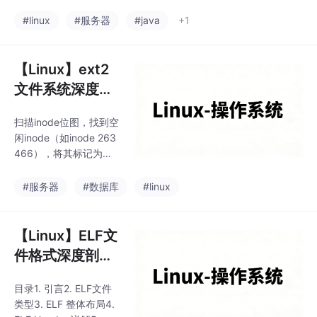
向分为输入缓冲区和输
调用中非常常见的设计
出缓冲区。
#linux
#服务器
#java
+1
模式。磁盘属于外设
（既是输入设备也是输
出设备），对文件的所
【Linux】ext2
有操作本质是对外设的
输入和输出，简
文件系统深度剖
析——块组、位
扫描inode位图，找到空
图、inode与数
闲inode（如inode 263
据块映射
466），将其标记为使
用，并将文件属性（大
小、权限、时间等）写
#服务器
#数据库
#linux
入inode表。，分析超级
块、块组描述符、位
图、inode表和数据块的
【Linux】ELF文
作用，并解释inode如何
件格式深度剖析
通过直接、间接块索引
——从目标文件
找到文件数据。：根据
目录1. 引言2. ELF文件
到可执行文件
文件内容大小，从块位
类型3. ELF 整体布局4.
图中找空闲块（如30