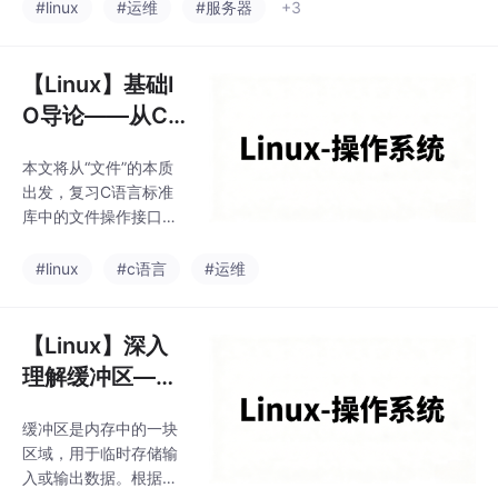
分析系统负载和排查问
#linux
#运维
#服务器
+3
题很有帮助。
【Linux】基础I
O导论——从C
文件接口到系统
本文将从“文件”的本质
调用初识
出发，复习C语言标准
库中的文件操作接口，
并引出系统调用接口，
为后续深入理解文件描
#linux
#c语言
#运维
述符、重定向、缓冲区
等概念打下基础。本文
回顾了C语言中的文件
【Linux】深入
操作接口，并引出文件
理解缓冲区——
的基本概念和系统调用
用户态与内核
的重要性。通过按位或
缓冲区是内存中的一块
态，FILE结构体
组合多个标志，可以在
区域，用于临时存储输
一个整型参数中传递多
揭秘
入或输出数据。根据方
个选项，这是Linux系统