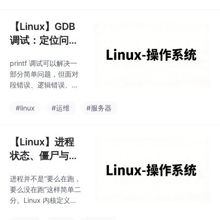
序-最终版”、“程序-最终
版-真”。它记录的不是
整个文件的副本，而是
【Linux】GDB
每次提交之间的。Git 管
调试：定位问题
理的代码有一个本地仓
的利器
库（Repository），文
printf 调试可以解决一
件在工作区（Working
部分简单问题，但面对
Directory）被修改后，
段错误、逻辑错误、需
通过。只写“修改”、“更
要逐行观察变量变化的
新”这种没有信息的描述
场景，调试器才是真正
#linux
#运维
#服务器
等于没写。首次使用 Git
的生产力工具。gdb 是
时，需要配置用户
Linux 下 C/C++ 的标准
调试器，cgdb 提供了
【Linux】进程
一个更友好的分屏界面
状态、僵尸与孤
（上屏代码，下屏命
儿、进程调度
令），可以先装好备
进程并不是“要么在跑，
用：bash# CentOS# U
要么没在跑”这样简单二
buntu。
分。Linux 内核定义了
几种状态，理解它们对