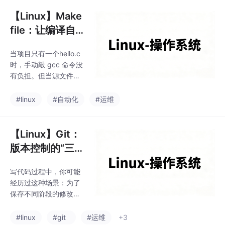
法高亮、多级撤销、插
件扩展等。它最大的特
【Linux】Make
点——或者说门槛——
file：让编译自
是。
动化
当项目只有一个hello.c
时，手动敲 gcc 命令没
有负担。但当源文件增
加到几十个、上百个，
分布在不同的目录里，
#linux
#自动化
#运维
而且有复杂的依赖关系
时，每次手动编译就变
成了效率黑洞。Makefil
【Linux】Git：
e 定义了源文件之间的
版本控制的“三板
依赖关系和编译规则，
斧”
然后通过make命令执行
写代码过程中，你可能
自动化构建。它最核心
经历过这种场景：为了
的用途是只重新编译那
保存不同阶段的修改，
些被修改过的文件，而
文件名叫“程序-初版”、
不是整个项目重新来
“程序-改了一版”、“程
#linux
#git
#运维
+3
过。