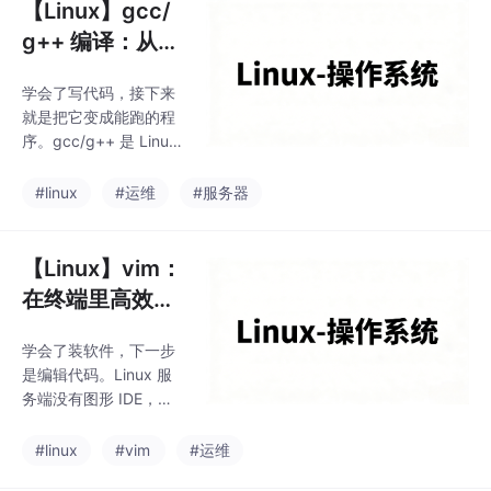
【Linux】gcc/
g++ 编译：从源
码到可执行文件
学会了写代码，接下来
的四个阶段
就是把它变成能跑的程
序。gcc/g++ 是 Linux
下 C/C++ 的事实标准
编译器。。
#linux
#运维
#服务器
【Linux】vim：
在终端里高效编
辑
学会了装软件，下一步
是编辑代码。Linux 服
务端没有图形 IDE，日
常编写代码、改配置都
依赖终端编辑器。vim
#linux
#vim
#运维
是 vi 的增强版，支持语