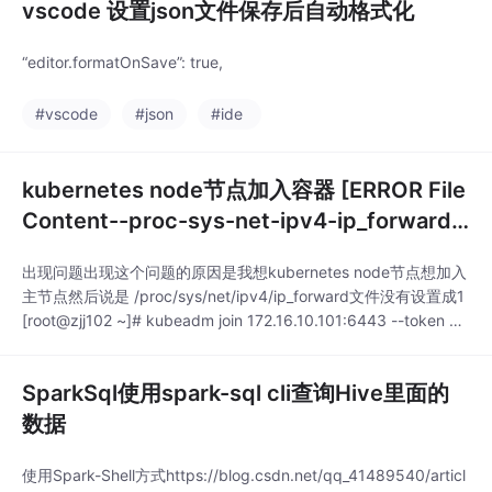
vscode 设置json文件保存后自动格式化
“editor.formatOnSave”: true,
#vscode
#json
#ide
kubernetes node节点加入容器 [ERROR File
Content--proc-sys-net-ipv4-ip_forward]:
/proc/sys/net/ipv4/ip_forw
出现问题出现这个问题的原因是我想kubernetes node节点想加入
主节点然后说是 /proc/sys/net/ipv4/ip_forward文件没有设置成1
[root@zjj102 ~]# kubeadm join 172.16.10.101:6443 --token qn
v1yd.t6md74mwcnty78uv--discovery-token-ca-cert-hash sh
a256:1
SparkSql使用spark-sql cli查询Hive里面的
数据
使用Spark-Shell方式https://blog.csdn.net/qq_41489540/articl