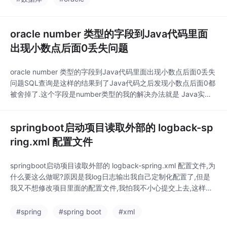
oracle number 类型的字段到Java代码里面
出现小数点后面0丢失问题
oracle number 类型的字段到Java代码里面出现小数点后面0丢失
问题SQL查询是这样的结果到了Java代码之后发现小数点后面0都
被舍掉了.这个字段是number类型的我的解决办法就是 Java实体
类用String类型接收,然后在SQL里面给number类型的字段转成var
char类型trim(to_char(SALEFEE_PER, '99999999990.99999
springboot启动项目读取外部的 logback-sp
9')) as
ring.xml 配置文件
springboot启动项目读取外部的 logback-spring.xml 配置文件,为
什么要这么做呢?原因是我log日志输出我自己定制化配置了,但是
我又不想修改项目里面的配置文件,我怕我不小心提交上去,这样会
给别的开发人员造成麻烦.所以就决定配置一下,让springboot启动
项目的时候读取外部的配置文件.logging.config=D:\Users\微云同
#spring
#spring boot
#xml
步助手\工作日记\公司业务\业务中