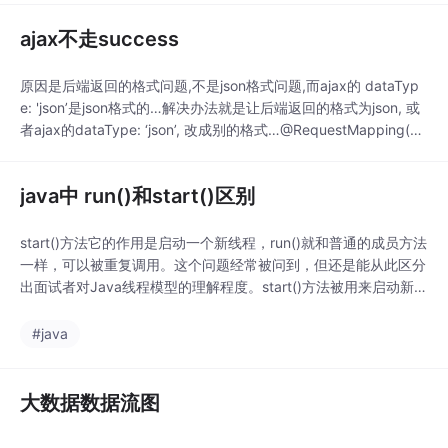
ajax不走success
原因是后端返回的格式问题,不是json格式问题,而ajax的 dataTyp
e: 'json’是json格式的…解决办法就是让后端返回的格式为json, 或
者ajax的dataType: ‘json’, 改成别的格式…@RequestMapping(va
lue = "textMessageRemindersInPerson", method = RequestMe
thod.POST)@Respon
java中 run()和start()区别
start()方法它的作用是启动一个新线程，run()就和普通的成员方法
一样，可以被重复调用。这个问题经常被问到，但还是能从此区分
出面试者对Java线程模型的理解程度。start()方法被用来启动新创
建的线程，而且start()内部 调用了run()方法，这和直接调用run()
方法的效果不一样。当你调用run()方法的时候，只会是在原来的
#java
线程中调用，没有新的线程启动，start()方法才会启动新线
大数据数据流图