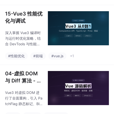
15-Vue3 性能优
化与调试
深入掌握 Vue3 编译时
与运行时优化策略，结
合 DevTools 与性能指
标打造高性能 Vue 应
用。
#性能优化
#前端
#vue.js
+1
04-虚拟 DOM
与 Diff 算法 - V
ue3
Vue3 对虚拟 DOM 进
行了全面重构，引入 Pa
tchFlag 静态标记、Blo
ck Tree、最长递增子序