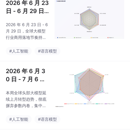
2026 年 6 月 23
日 - 6 月 29 日
全球主流大模型
2026 年 6 月 23 日 - 6
版本迭代与功能
月 29 日，全球大模型
变动深度分析报
行业商用落地节奏持续
告
提速，行业彻底告别参
数内卷，转向算力成本
#人工智能
#语言模型
控制、原生 Agent 自动
化、垂直行业定制、端
侧离线轻量化四大核心
2026 年 6 月 3
竞争赛道。海外头部厂
0 日 - 7 月 6 日
商依靠通用代码、多模
全球主流大模型
态、超长英文文本维持
本周全球头部大模型延
版本迭代与功能
技术优势，但地缘出口
续上月转型趋势，彻底
管制、跨境数据合规持
变动深度分析报
摒弃参数内卷，集中发
续压缩其国内市场空
告
力**产业级 Agent 流水
间，只能聚焦海外非敏
线、低成本百万 Token
#人工智能
#语言模型
感企业与科研场景。
长文本、端侧离线多模