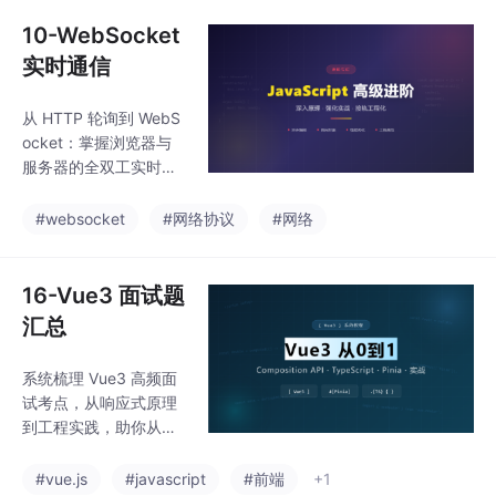
态、政企私有化合规、
开源细分专项模型**五
10-WebSocket
大核心升级。
实时通信
从 HTTP 轮询到 WebS
ocket：掌握浏览器与
服务器的全双工实时通
信技术
#websocket
#网络协议
#网络
16-Vue3 面试题
汇总
系统梳理 Vue3 高频面
试考点，从响应式原理
到工程实践，助你从容
应对技术面试。
#vue.js
#javascript
#前端
+1