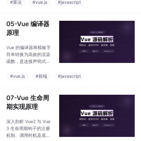
列等优化手段，将 Diff
#算法
#vue.js
#javascript
性能提升到一个新的高
度。
05-Vue 编译器
原理
Vue 的编译器将模板字
符串转换为高效的渲染
函数，是连接声明式模
板和虚拟 DOM 运行时
的桥梁。理解编译器原
#vue.js
#前端
#javascript
理，才能真正掌握 Vue
的工作机制。
07-Vue 生命周
期实现原理
深入剖析 Vue2 与 Vue
3 生命周期钩子的注册
机制、调用时机及底层