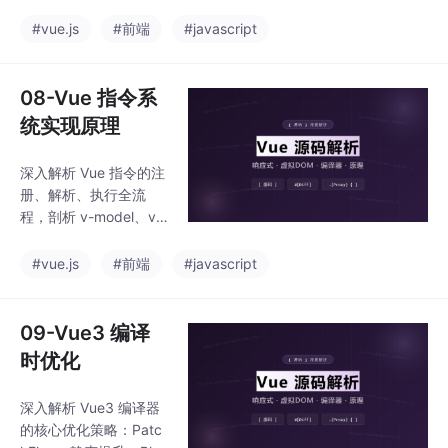
源码实现，理解生命周
期与组件渲染的深层关
#vue.js
#前端
#javascript
系。
08-Vue 指令系
统实现原理
深入解析 Vue 指令的注
册、解析、执行全流
程，剖析 v-model、v-i
f、v-show 等核心指令
的底层实现机制。
#vue.js
#前端
#javascript
09-Vue3 编译
时优化
深入解析 Vue3 编译器
的核心优化策略：Patc