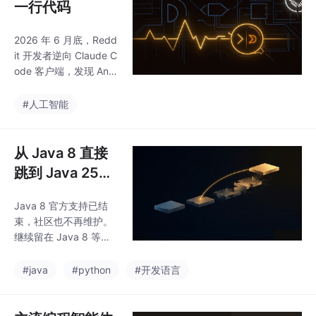
一行代码
要学什么、怎么学、日
常开发跟传统软件有什
2026 年 6 月底，Redd
么区别。不是劝你转
it 开发者逆向 Claude C
行，纯把路况说清楚。
ode 客户端，发现 Anth
ropic 用隐写术在中国
用户请求里嵌入隐藏标
#人工智能
记——读系统时区、比
对 147 个加密域名、在
日期字符串里替换 Unic
从 Java 8 直接
ode 字符。这段代码静
跳到 Java 25，
默运行三个月，从未披
一次就够了
露。三天后阿里宣布全
Java 8 官方支持已结
员禁用 Claude。这不是
束，社区也不再维护。
封号事件，是 AI 编程时
继续留在 Java 8 等于
代的信任崩塌。
裸奔——没安全补丁、
没性能优化、用不了虚
#java
#python
#开发语言
拟线程和 Record。本
文不翻译官方文档，只
讲一个 Java 8 老兵的