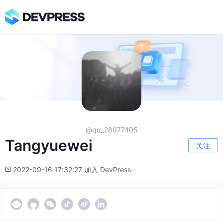
@qq_28077405
Tangyuewei
关注
2022-09-16 17:32:27 加入 DevPress