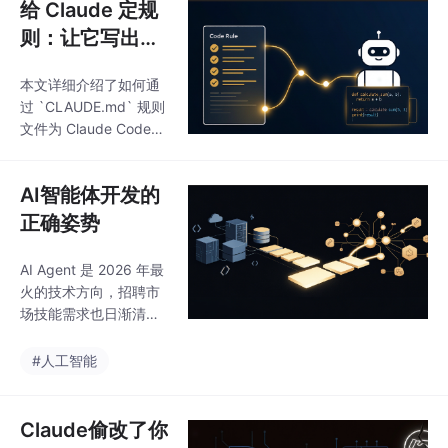
给 Claude 定规
则：让它写出的
代码像我们团队
本文详细介绍了如何通
的人写的
过 `CLAUDE.md` 规则
文件为 Claude Code
制定精确的编码规范，
确保生成的代码符合团
AI智能体开发的
队风格。内容包括：Cla
ude Code 安装与 Vibe
正确姿势
Coding 生态、`CLAUD
E.md` 基本用法、Plan
AI Agent 是 2026 年最
Mode 使用场景、实战
火的技术方向，招聘市
规则配置示例、分层规
场技能需求也日渐清晰
则管理技巧，以及避免
——LangChain、RA
规则过于笼统的实践经
G、MCP、多智能体协
#人工智能
验。核心思路是将团队
同。做了十年 Java 后
编码规范转化为机器可
端，我翻了翻招聘 JD
读的精确指令，实现 AI
和开源项目，弄清楚了
Claude偷改了你
生
后端转 Agent 开发到底