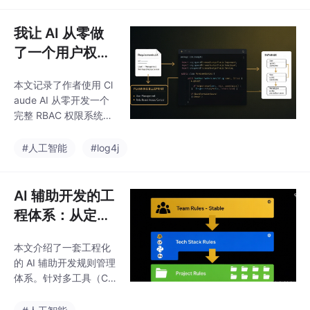
行、工具三个层面，缺
任意一层就漏——两两
我让 AI 从零做
组合各有短板。附带新
了一个用户权限
需求开发和 Bug 修复两
系统，这是全过
条完整流水线、三条铁
本文记录了作者使用 Cl
程记录
律、安装踩坑记录，以
aude AI 从零开发一个
及三件套同开与单开的
完整 RBAC 权限系统的
token 消耗取舍分析。
全过程。文章详细介绍
了从需求分析、方案规
#人工智能
#log4j
划、规则制定到代码实
现的完整流程，重点分
享了 AI 开发中的实践经
AI 辅助开发的工
验。
程体系：从定规
则到基础设施
本文介绍了一套工程化
的 AI 辅助开发规则管理
体系。针对多工具（Cla
ude、Cursor、CodeBu
ddy、Qoder）配置不