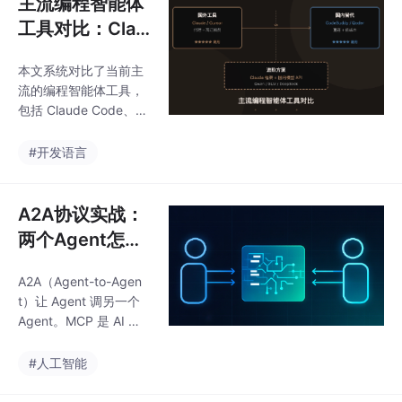
主流编程智能体
真实升级经历：从 8 直
工具对比：Clau
奔 25，踩了什么坑、怎
de、Cursor、C
么解的、值不值。顺便
本文系统对比了当前主
odeBuddy，到
告诉你为什么别在 17
流的编程智能体工具，
或 21 浪费时间——跳
底怎么选
包括 Claude Code、C
一次就够，管到 203
ursor、CodeBuddy
3。
等。编程智能体需具备
#开发语言
读项目、写代码、跑验
证三大核心能力，形成
自主规划-执行-验证的
A2A协议实战：
闭环。国外工具中 Clau
两个Agent怎么
de Code 在上下文理解
聊
和自主规划上领先，Cu
A2A（Agent-to-Agen
rsor 在编辑器集成上占
t）让 Agent 调另一个
优；国内工具 CodeBu
Agent。MCP 是 AI 世
ddy 和 Qoder 则提供
界的 REST API，A2A
开箱即用的直连体验。
是 AI 世界的微服务间通
#人工智能
文章还介绍了进阶方
信。核心机制是一张"名
案：用 Claud
片"——每个 Agent 对