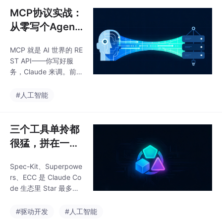
外暴露 `/.well-known/a
MCP协议实战：
gent.json`，写上自己
从零写个Agent
能干什么、怎么调。调
工具
用方先看名片再交互，
MCP 就是 AI 世界的 RE
不硬编码 API 路径。
ST API——你写好服
务，Claude 来调。前一
篇聊了 AI Agent 的学习
路线，这篇落到具体动
#人工智能
作：用 Python 写一个
MCP Server，把自己的
API 包装成 Agent 能认
三个工具单拎都
识的标准工具。不讲协
很猛，拼在一起
议规范，讲后端最关心
才是完全体
的事——怎么让 AI 调你
Spec-Kit、Superpowe
的服务。
rs、ECC 是 Claude Co
de 生态里 Star 最多的
三个工具，多数人只用
一两个。本文拆解了它
#驱动开发
#人工智能
们分别对应治理、执