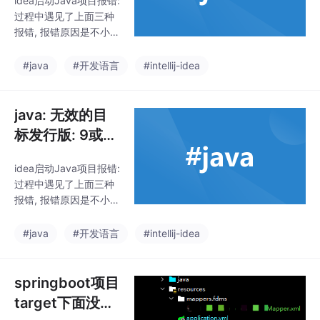
idea启动Java项目报错:
需要目标发行版
过程中遇见了上面三种
9
报错, 报错原因是不小心
将编辑版本设置成了9,
而且我本地装了多个版
#java
#开发语言
#intellij-idea
本的jdk, 所以产生了一
些冲突, 解决方案:①. fil
e->setting , 将这里的
java: 无效的目
设置一致, 你用的哪个版
标发行版: 9或警
本, 就选哪个版本②. fil
告: 源发行版 9
e-> project Structure
idea启动Java项目报错:
需要目标发行版
这里设置保持一致这里
过程中遇见了上面三种
每个module要保持一致
9
报错, 报错原因是不小心
④.至关重要的最后一
将编辑版本设置成了9,
步!!!检查一下maven的
而且我本地装了多个版
#java
#开发语言
#intellij-idea
本的jdk, 所以产生了一
些冲突, 解决方案:①. fil
e->setting , 将这里的
springboot项目
设置一致, 你用的哪个版
target下面没有
本, 就选哪个版本②. fil