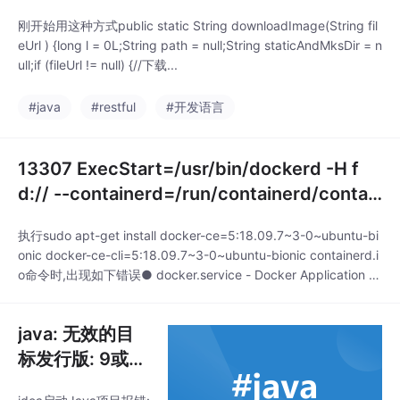
刚开始用这种方式public static String downloadImage(String fil
eUrl ) {long l = 0L;String path = null;String staticAndMksDir = n
ull;if (fileUrl != null) {//下载...
#java
#restful
#开发语言
13307 ExecStart=/usr/bin/dockerd -H f
d:// --containerd=/run/containerd/contai
nerd.sock (code=exited,
执行sudo apt-get install docker-ce=5:18.09.7~3-0~ubuntu-bi
onic docker-ce-cli=5:18.09.7~3-0~ubuntu-bionic containerd.i
o命令时,出现如下错误● docker.service - Docker Application C
ontainer EngineLoaded: loaded (/lib
java: 无效的目
标发行版: 9或警
告: 源发行版 9