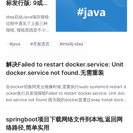
标发行版: 9或警
告: 源发行版 9
idea启动Java项目报错:
需要目标发行版
过程中遇见了上面三种
9
报错, 报错原因是不小心
将编辑版本设置成了9,
而且我本地装了多个版
#java
#开发语言
#intellij-idea
本的jdk, 所以产生了一
些冲突, 解决方案:①. fil
e->setting , 将这里的
解决Failed to restart docker.service: Unit
设置一致, 你用的哪个版
docker.service not found.无需重装
本, 就选哪个版本②. fil
e-> project Structure
在docker切换阿里云镜像时候,需要执行sudo systemctl restart d
这里设置保持一致这里
ocker执行后发现报错Failed to restart docker.service: Unit doc
每个module要保持一致
ker.service not found.因为我的docker是通过snap install docke
④.至关重要的最后一
r命令安装的, 所以这个重启动的命令也需要换成sudo sn...
步!!!检查一下maven的
springboot项目下载网络文件到本地,返回网
络路径,简单实用