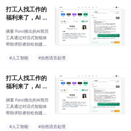
重点分享了三种截图模
程师更像"包工头"，既
式选择（整页/可视区
打工人找工作的
要指挥AI工人协作，又
域/精确区域）、干扰元
要为
福利来了，AI 智
素处理（CSS屏蔽）、
能体帮你写简历
页面加载策略适配等实
摘要 Forxi推出的AI简历
用技巧，并探讨了文件
工具通过对话式智能体
格式优化与视口对比等
帮助求职者轻松创建专
细节。作者推荐了集成
业简历。该工具以聊天
多种开发工具的平台"福
方式逐步引导用户提供
#人工智能
#自然语言处理
兮"(https://forxi.cn)，
个人信息、工作经历、
可一站式满足截图及其
项目经验等内容，并自
他技术需求。全文提供
动进行专业润色和排版
打工人找工作的
了从基础操作
优化。提供5套风格模
福利来了，AI 智
板，支持实时预览和PD
能体帮你写简历
F导出，还能管理多份简
摘要 Forxi推出的AI简历
历草稿。AI可扩展简略
工具通过对话式智能体
描述、提示补充遗漏信
帮助求职者轻松创建专
息，并将口语转化为专
业简历。该工具以聊天
业表达，显著提升简历
方式逐步引导用户提供
#人工智能
#自然语言处理
质量。工具需登录使