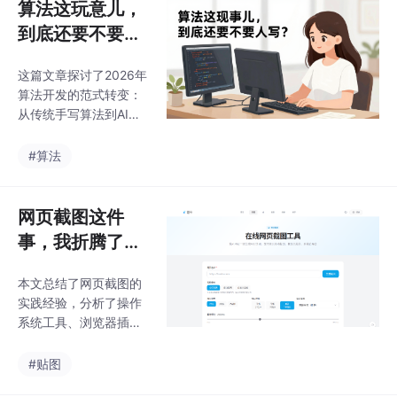
算法这玩意儿，
到底还要不要人
写？
这篇文章探讨了2026年
算法开发的范式转变：
从传统手写算法到AI驱
动开发的演进。文章指
出，现代算法工程师的
#算法
核心工作已转变为：1）
设计高效提示词来"喂
养"大模型；2）构建约
网页截图这件
束机制防止AI胡说八
事，我折腾了几
道。作者用三个典型场
种方案
景展示了这种变化：流
本文总结了网页截图的
式数据处理中直接调用
实践经验，分析了操作
意图识别模型、通过对
系统工具、浏览器插件
话策略调教AI助手、以
和在线工具的局限性，
及仍需人工优化的底层
推荐使用多功能工具集
#贴图
高性能计算。文章幽默
解决跨设备需求。文章
地指出，如今的算法工