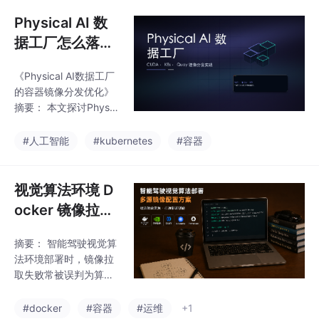
过，适用于7B到
Physical AI 数
据工厂怎么落
地？先把 CUD
《Physical AI数据工厂
A、K8s、Quay
的容器镜像分发优化》
镜像拉取稳定下
摘要： 本文探讨Physic
来
al AI数据工厂中多源容
器镜像的分发挑战。典
#人工智能
#kubernetes
#容器
型AI数据工厂包含数据
采集、处理、训练等10
余种组件，依赖Docker
视觉算法环境 D
Hub、NVIDIA NGC、Q
ocker 镜像拉取
uay等多源镜像。针对
失败排查
镜像拉取慢、节点初始
摘要： 智能驾驶视觉算
化失败等问题，建议采
法环境部署时，镜像拉
用毫秒镜像(1ms.run)统
取失败常被误判为算法
一加速多源镜像分发，
问题。文章指出应先统
提供Docker/K8s环境配
一多源镜像入口（Dock
#docker
#容器
#运维
+1
置方案，并给出三层部