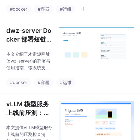
境准备阶段的镜像拉取
请、探针配置、日志监
环节。通过分析发现，
#docker
#容器
#运维
+1
控等），帮助规避上线
问题根源在于Docker镜
风险，确保推理服务的
像拉取效率而非测试脚
稳定部署。文章采用问
本本身。排查步骤包
dwz-server Do
题导向的结构，将技术
括：区分job卡顿阶段
要点融入
cker 部署短链接
（pending/preparing/
服务：多域名、
script）、手动验证节
本文介绍了木雷短网址
A/B 测试和统计
点镜像拉取、配置Dock
(dwz-server)的部署与
er镜像源优化拉取速
配置
使用指南。该系统支持
度、调整pull_policy策
短链接生成、多域名管
略、固定关键镜像版本
理、A/B测试、点击统
#docker
#容器
#运维
以避免重复拉取。最终
计等功能，适用于团队
建议结合缓存机制和
活动页、邀请链接等场
景。文章详细说明了最
vLLM 模型服务
小Docker Compose配
上线前压测：Do
置、健康检查、域名配
cker 镜像、GP
置、生产环境部署建议
本文提供vLLM模型服务
U 和 k6 基线检
(Mysql/PostgreSQL+R
上线前的压测检查清
edis)、A/B测试接口使
查