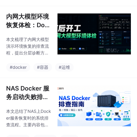
er Hub/NVIDIA/Quay/
署建议：
K8s），通过毫秒镜像
服务进行预检。具体步
内网大模型环境
骤包括：1）验证各来源
恢复体检：Doc
镜像可拉取性；2）配置
ker、GPU、向
compose文件示例；
本文梳理了内网大模型
量库和网关排查
3）K8s节点预拉关键镜
演示环境恢复的排查流
像；4）按顺序排查镜
程，提出分层诊断方
像链路。重点强调要在
法：从镜像供应链、容
容器环境稳定后，再进
器运行时、GPU基础环
#docker
#容器
#运维
行模型和业务逻辑的调
境到模型服务、数据组
试，避免因基础镜像问
件和访问入口。文章详
题影响算法开发效率。
细列出了各层级的检查
NAS Docker 服
要点和常用命令，并给
务启动失败排
出docker-compose配
查：Jellyfin、P
置示例。特别强调应先
本文总结了NAS上Dock
hotoPrism、Ho
验证多源镜像拉取、GP
er服务恢复时的系统排
U环境等基础层，再排
me Assistant
查流程。主要内容包
查模型服务、向量库等
括：1)检查磁盘和Dock
上层组件。通过这种分