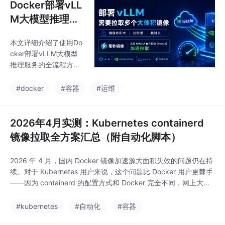
Docker部署vLL
M大模型推理服
务全攻略（202
本文详细介绍了使用Do
6年4月实测）
cker部署vLLM大模型
推理服务的全流程方
案。针对国内用户面临
的Docker Hub访问受
#docker
#容器
#运维
限、GPU环境配置复杂
等问题，提供了镜像加
速、NVIDIA驱动安装等
2026年4月实测：Kubernetes containerd
解决方案。文章包含从
镜像拉取全方案汇总（附自动化脚本）
基础部署到进阶配置的
完整指导，涵盖单模型
2026 年 4 月，国内 Docker 镜像加速源大面积失效的问题仍在持
快速启动、显存优化、
续。对于 Kubernetes 用户来说，这个问题比 Docker 用户更棘手
性能调优等关键环节，
——因为 containerd 的配置方式和 Docker 完全不同，网上大量
并附有详细的参数说明
Docker 教程搬过来根本不生效。本文基于 2026 年 4 月中旬的实
和验证方法。所有代码
测环境，整理了 5 种 containerd 镜像加速方案，并提供完整的 K
#kubernetes
#自动化
#容器
均在Ubuntu 22.04+NV
8s 集群批量配置
IDIA GPU环境下实测通