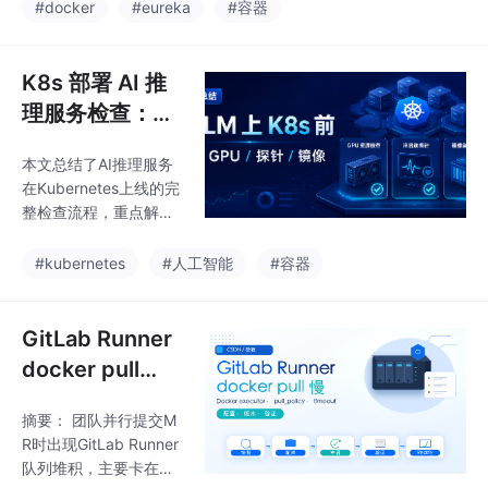
er状态，清理无用对
#docker
#eureka
#容器
层递进的诊断方式，可
象；2)拆解核心服务预
以更系统性地定位环境
检镜像拉取；3)通过co
恢复问题，避免直接陷
mpose文件确认镜像、
K8s 部署 AI 推
入模型日志的细节排
端口和挂载配置；4)排
查。最后
理服务检查：GP
查挂载路径权限问题；
U、探针、镜像
5)检查端口占用和反向
本文总结了AI推理服务
和回滚
代理；6)处理PhotoPris
在Kubernetes上线的完
m和Jellyfin索引任务耗
整检查流程，重点解决
时问题。文章提供了详
常见部署问题。从镜像
细的命令示例和常见问
验证、GPU节点配置、
#kubernetes
#人工智能
#容器
题解决方案，建议按
资源声明到探针设置，
照"磁盘空间→镜像入口
提供了详细的排查步骤
→
和示例配置。特别强调
GitLab Runner
了大模型服务的特殊
docker pull
性：冷启动时间长、GP
慢：并行流水线
U资源敏感、回滚复杂
摘要： 团队并行提交M
镜像拉取排查
等关键点。通过系统化
R时出现GitLab Runner
的检查清单（镜像拉
队列堆积，主要卡在环
取、节点标签、资源申