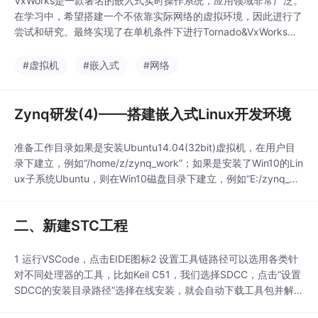
VxWorks是一款著名的嵌入式实时操作系统，应用领域非常广泛。
在学习中，希望搭建一个不依靠实际网络的虚拟环境，因此进行了
尝试和研究。最终实现了在单机条件下进行Tornado&VxWorks的
平台搭建。单机环境：Win7企业版32位，内存2G，CPU双核2.2G
在PC机安装VMware Workstation 7.1，然后建立三个虚拟机：虚
#虚拟机
#嵌入式
#网络
拟机1——安装虚拟路由器虚拟机2——安装Tornado，作
Zynq研发(4)——搭建嵌入式Linux开发环境
准备工作目录如果是安装Ubuntu14.04(32bit)虚拟机，在用户目
录下建立，例如“/home/z/zynq_work”；如果是安装了Win10的Lin
ux子系统Ubuntu，则在Win10磁盘目录下建立，例如“E:/zynq_wo
rk”，那么在Ubuntu子系统里就是“/mnt/e/zynq_work”。虚拟机需
要确认目录的访问权限。本文以&lt;WORK&gt;用来表示工
二、新建STC工程
1 运行VSCode，点击EIDE图标2 设置工具链路径可以选用各类针
对不同处理器的工具，比如Keil C51，我们选择SDCC，点击“设置
SDCC的安装目录路径”选择在线安装，就会自动下载工具包并解
压，但版本是64bit的，不适合本虚拟机系统，选择本地已安装SD