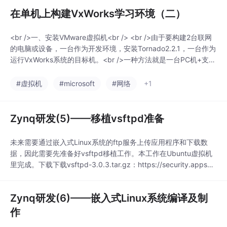
CC位置指向已经安装的SDCC根目录即可3 新建项目点击“新建项
在单机上构建VxWorks学习环境（二）
目”，在创建项目方式中，选择“从远程仓库获取”选择“芯片”选择“S
TC”
<br />一、安装VMware虚拟机<br /> <br />由于要构建2台联网
的电脑或设备，一台作为开发环境，安装Tornado2.2.1，一台作为
运行VxWorks系统的目标机。<br />一种方法就是一台PC机+支持
VxWorks的开发板+路由器，通过网络连接。VxWorks支持很多嵌
入式处理器，包括x86和ARM。<br />一种就是在一台电脑上实现
#虚拟机
#microsoft
#网络
+1
虚拟网络和虚拟电脑。基于此，我们来搭建
Zynq研发(5)——移植vsftpd准备
未来需要通过嵌入式Linux系统的ftp服务上传应用程序和下载数
据，因此需要先准备好vsftpd移植工作。本工作在Ubuntu虚拟机
里完成。下载下载vsftpd-3.0.3.tar.gz：https://security.appspo
t.com/vsftpd.html#download拷贝到Ubuntu虚拟机工作文件夹&l
t;WORK&gt;/vsftpd解压$ cd &l
Zynq研发(6)——嵌入式Linux系统编译及制
作