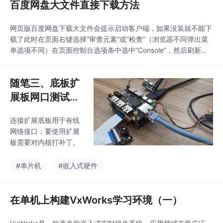
百度网盘大文件直接下载方法
网页版百度网盘下载大文件会提示启动客户端，如果没装就不能下
载了此时在页面右键选择“审查元素”或“检查”（浏览器不同弹出菜
单选项不同）在页面控制台选项条中选中“Console”，然后刷新页
面！在命令行输入 &gt;Object.defineProperty(this, 'navigato
r', {value: { platform: "" }}); 然后回
随笔三、底板扩
展板网口测试及
内核升级
连接扩展底板用于有线
网络接口；要使用扩展
板需要对内核打补丁。
#单片机
#嵌入式硬件
在单机上构建VxWorks学习环境（一）