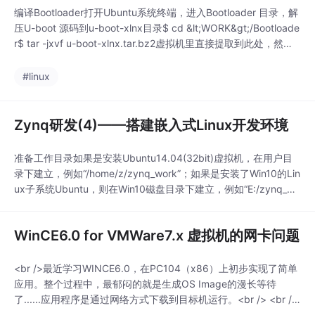
编译Bootloader打开Ubuntu系统终端，进入Bootloader 目录，解
压U-boot 源码到u-boot-xlnx目录$ cd &lt;WORK&gt;/Bootloade
r$ tar -jxvf u-boot-xlnx.tar.bz2虚拟机里直接提取到此处，然后
进入文件夹$ cd u-boot-xlnx开始编译$ make ARCH=arm ...
#linux
Zynq研发(4)——搭建嵌入式Linux开发环境
准备工作目录如果是安装Ubuntu14.04(32bit)虚拟机，在用户目
录下建立，例如“/home/z/zynq_work”；如果是安装了Win10的Lin
ux子系统Ubuntu，则在Win10磁盘目录下建立，例如“E:/zynq_wo
rk”，那么在Ubuntu子系统里就是“/mnt/e/zynq_work”。虚拟机需
要确认目录的访问权限。本文以&lt;WORK&gt;用来表示工
WinCE6.0 for VMWare7.x 虚拟机的网卡问题
<br />最近学习WINCE6.0，在PC104（x86）上初步实现了简单
应用。整个过程中，最郁闷的就是生成OS Image的漫长等待
了......应用程序是通过网络方式下载到目标机运行。<br /> <br />
如果没有目标机，安装个虚拟机也是很有趣的一件事。于是打算把