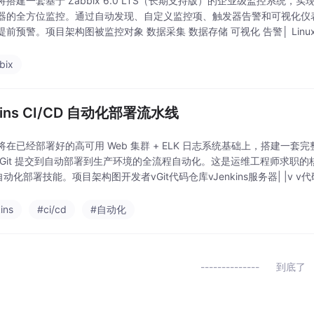
搭建一套基于 Zabbix 6.0 LTS（长期支持版）的企业级监控系统，实现对 L
器的全方位监控。通过自动发现、自定义监控项、触发器告警和可视化仪
前预警。项目架构图被监控对象 数据采集 数据存储 可视化 告警│ Linux服务器 │
bix
kins CI/CD 自动化部署流水线
在已经部署好的高可用 Web 集群 + ELK 日志系统基础上，搭建一套完整的
 Git 提交到自动部署到生产环境的全流程自动化。这是运维工程师求职的
s 自动化部署技能。项目架构图开发者vGit代码仓库vJenkins服务器| |v 
ins
#ci/cd
#自动化
到底了