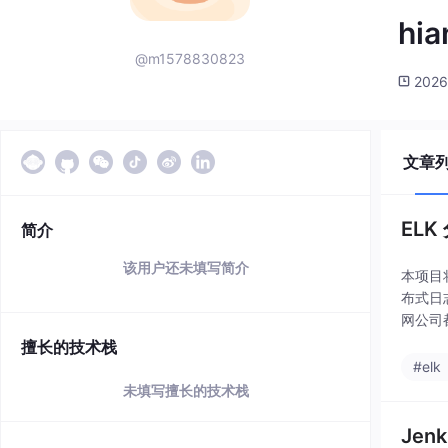
hi
@m1578830823
2026
文章
EL
简介
该用户还未填写简介
本项目将
布式日
网公司都使
擅长的技术栈
#elk
未填写擅长的技术栈
Jen