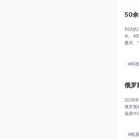
50
到访的
化、A
重庆、
服务业
家培养
#科
俄罗
202
俄罗斯
场景中
路径的
#机