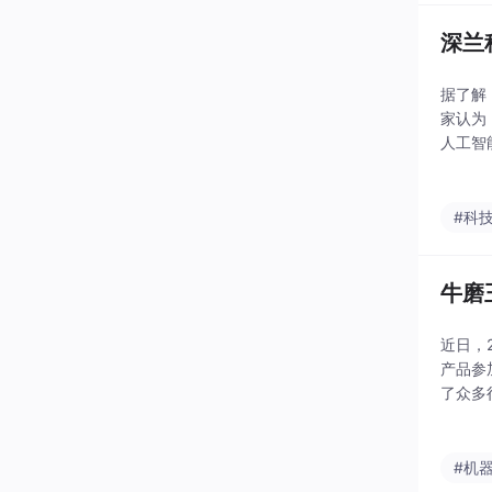
深兰
据了解
家认为
人工智
议，熊
研发，
#科
牛磨
近日，
产品参
了众多
#机