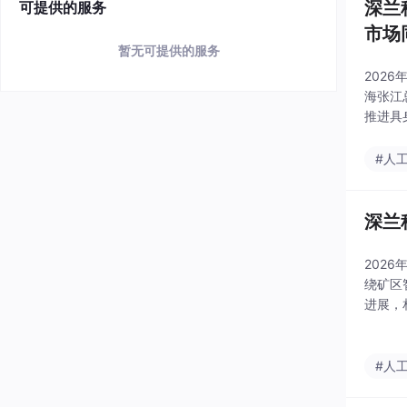
深兰
可提供的服务
市场
暂无可提供的服务
202
海张江
推进具
步加速
#人
深兰
202
绕矿区
进展，
#人