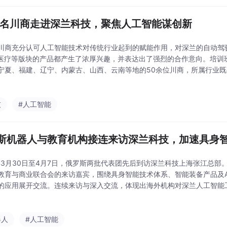
余名川商走进深兰科技，聚焦人工智能谋创新
川商充分认可人工智能技术对传统行业起到的赋能作用，对深兰的自动驾
I医疗等版块的产品都产生了浓厚兴趣，并表达出了强烈的合作意向。培训
宁夏、福建、辽宁、内蒙古、山西、云南等地的50余位川商，所属行业
等传统领域，也包含新材料、航天航空、绿色能源等创新型科技领域，是四
计划》中的重
技
#人工智能
斯机器人与教育机构接连来访深兰科技，加速具身智
6年3月30日至4月7日，俄罗斯两批代表团先后到访深兰科技上海张江总
教育与商业联合会的来访嘉宾，围绕具身智能技术体系、智能装备产品及A
的应用展开交流。连续来访与深入交流，体现出海外机构对深兰人工智能
高度关注，也为后续多领域合作奠定了良好基础。
器人
#人工智能