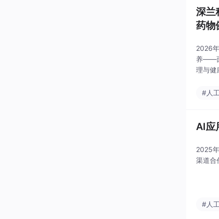
深兰
药物
202
养——
理与健
#人
AI
202
渠道合
#人