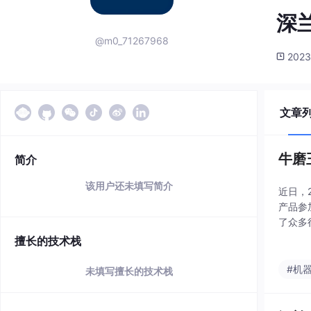
深
@m0_71267968
2023
文章
牛磨
简介
该用户还未填写简介
近日，
产品参
了众多
擅长的技术栈
#机
未填写擅长的技术栈