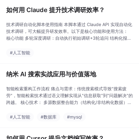
问题排查指南。（149字） 关键词：工业相机
如何用 Claude 提升技术调研效率？
技术调研自动化脚本使用指南 本脚本通过 Claude API 实现自动化
技术调研，可大幅提升研发效率。以下是核心功能和使用方法：
核心功能 多轮深度调研：自动执行初始调研+3轮追问 结构化报告
生成：输出标准Markdown格式 对话历史管理：保留完整上下文
使用步骤 安装依赖：pip install anthropic 配置API密钥：替换脚
#人工智能
本中的your_api_key 执行调研： agent
纳米 AI 搜索实战应用与价值落地
智能检索重构工作流程 痛点与需求：传统搜索模式导致"搜索疲
劳"，智能检索技术通过语义理解实现从"信息获取"到"问题解决"的
跨越。 核心技术： 多源数据整合能力（结构化/非结构化数据）
知识图谱构建与交叉验证 基于大模型的推理总结 应用场景： 电
商：实时市场趋势分析 营销：竞品策略深度洞察 教育：知识体系
#人工智能
#数据库
#mysql
自动梳理 客服：动态知识库构建 设计：智能素材匹配 视频：热点
追踪与脚本生成 实施方法：采用"角
如何用 Cursor 提升文档编写效率？