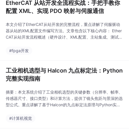
EtherCAT 从站开发全流程实战：手把手教你
配置 XML、实现 PDO 映射与伺服通信
本文介绍了EtherCAT从站开发的完整流程，重点讲解了伺服驱动
器从站的XML配置文件编写方法。文章包含以下核心内容： Ether
CAT从站开发流程概述（硬件设计、XML配置、主站集成、测试调
优） 详细示例展示伺服驱动器XML配置文件的编写要点： 厂商信
息与设备描述 邮箱通信和同步管理器配置 关键对象字典定义（控
#fpga开发
制字、状态字、位置指令等） 特别说明了伺服模式选择（0x6060
对象）的配置方法，包括
工业相机选型与 Halcon 九点标定法：Python
完整实现指南
摘要：本文系统介绍了工业相机选型的关键参数（分辨率、帧率、
传感器尺寸、接口类型）和计算方法，提供了镜头焦距与景深的选
型公式。重点讲解了基于Halcon的九点标定法原理与Python实
现，包含标定板生成、图像采集、仿射变换矩阵计算和精度验证的
全流程代码。通过最小二乘法求解像素坐标系与世界坐标系的映射
#计算机视觉
关系，为机器视觉项目提供完整的手眼标定解决方案，并附有常见