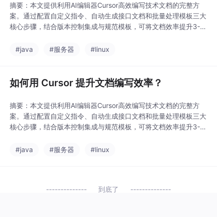
摘要：本文提供利用AI编辑器Cursor高效编写技术文档的完整方
案。通过配置自定义指令、自动生成接口文档和批量处理模板三大
核心步骤，结合版本控制集成与规范模板，可将文档效率提升3-5
倍。文章包含具体代码示例、效率对比数据（如API文档从30分钟
缩短至5分钟）及进阶技巧（多语言生成、合规检查等），实现从
#java
#服务器
#linux
代码变更到文档更新的自动化闭环。最佳实践强调人工校验与AI生
成的平衡，使文档编写从负担变为高效流程
如何用 Cursor 提升文档编写效率？
摘要：本文提供利用AI编辑器Cursor高效编写技术文档的完整方
案。通过配置自定义指令、自动生成接口文档和批量处理模板三大
核心步骤，结合版本控制集成与规范模板，可将文档效率提升3-5
倍。文章包含具体代码示例、效率对比数据（如API文档从30分钟
缩短至5分钟）及进阶技巧（多语言生成、合规检查等），实现从
#java
#服务器
#linux
代码变更到文档更新的自动化闭环。最佳实践强调人工校验与AI生
成的平衡，使文档编写从负担变为高效流程
到底了