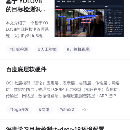
基于 YOLOv8
能。
的目标检测识别
管理系统设计与
本文介绍了一个基于YO
实现
LOv8的目标检测管理系
统，采用PySide6构建
图形界面，支持图片、
视频、摄像头和实时流
#目标检测
#人工智能
#计算机视觉
识别。系统通过多线程
设计实现流畅检测，避
免界面卡顿，并实时显
百度底层软硬件
示检测画面和结果。主
要功能包括：自动扫描
OSI 七层模型（理论）应用层，表示层，会话层，传输层，网络
可用摄像头、多种识别
层，数据链路层，物理层TCP/IP 五层模型（实际在用）应用层，
源切换、检测结果可视
传输层，网络层，数据链路层，物理层数据链路层：ARP 把IP 地
化展示等。该系统操作
址转换成对应的MAC 物理地址网络层：IP 分配主机地址（A 类私
简便、界面美观，可作
有B 类私有C 类私有（最常用）传输层：TCP、UDPHTTP/HTTP
#fpga开发
#网络
#stm32
+2
为计算机视觉应用的开
S网页访问、FTP/SFTP文件传输、DNS域名解析、SSH远程登录
发基础，后续可扩展模
Li
型管理、结果保存等功
深度学习目标检测rt-detr-18环境配置