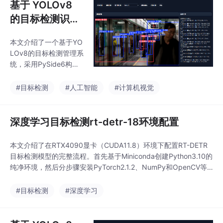
基于 YOLOv8
的目标检测识别
管理系统设计与
本文介绍了一个基于YO
实现
LOv8的目标检测管理系
统，采用PySide6构建
图形界面，支持图片、
视频、摄像头和实时流
#目标检测
#人工智能
#计算机视觉
识别。系统通过多线程
设计实现流畅检测，避
免界面卡顿，并实时显
深度学习目标检测rt-detr-18环境配置
示检测画面和结果。主
要功能包括：自动扫描
本文介绍了在RTX4090显卡（CUDA11.8）环境下配置RT-DETR
可用摄像头、多种识别
目标检测模型的完整流程。首先基于Miniconda创建Python3.10的
源切换、检测结果可视
纯净环境，然后分步骤安装PyTorch2.1.2、NumPy和OpenCV等
化展示等。该系统操作
核心依赖项，特别注意版本兼容性问题。针对VisDrone数据集，提
简便、界面美观，可作
供了详细的格式转换脚本，将原始标注转换为YOLO格式，并给出
#目标检测
#深度学习
为计算机视觉应用的开
数据集目录结构的配置方法。最后通过修改visdr
发基础，后续可扩展模
型管理、结果保存等功