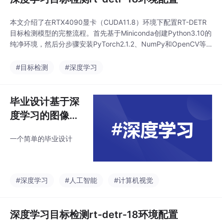
能。
本文介绍了在RTX4090显卡（CUDA11.8）环境下配置RT-DETR
目标检测模型的完整流程。首先基于Miniconda创建Python3.10的
纯净环境，然后分步骤安装PyTorch2.1.2、NumPy和OpenCV等
核心依赖项，特别注意版本兼容性问题。针对VisDrone数据集，提
供了详细的格式转换脚本，将原始标注转换为YOLO格式，并给出
#目标检测
#深度学习
数据集目录结构的配置方法。最后通过修改visdr
毕业设计基于深
度学习的图像识
别系统
一个简单的毕业设计
#深度学习
#人工智能
#计算机视觉
深度学习目标检测rt-detr-18环境配置