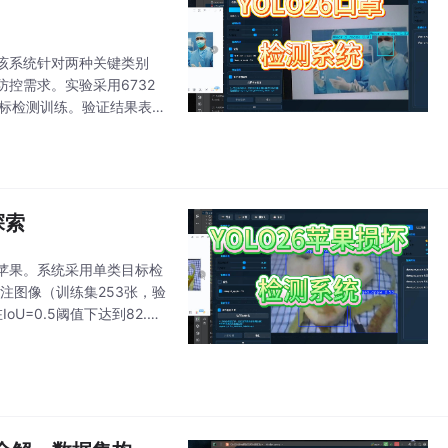
。该系统针对两种关键类别
控需求。实验采用6732
目标检测训练。验证结果表
口罩类别检测精度为0.9
探索
损苹果。系统采用单类目标检
张标注图像（训练集253张，验
oU=0.5阈值下达到82.9%