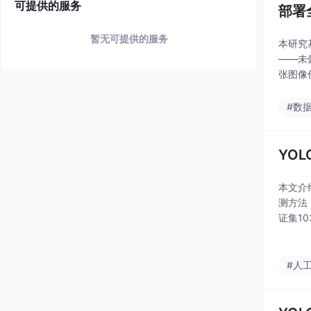
可提供的服务
部署
暂无可提供的服务
本研究
——未
张图像
明，模
7，未
#数
YO
本文介
测方法
证集10
的平均精
#人