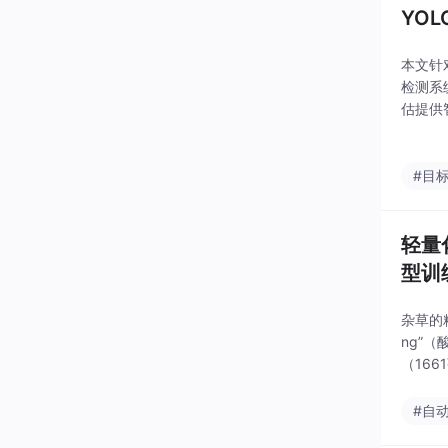
YO
本文针
检测系
估提供
像，其
#目
轻量
型训
杂草的
ng”
（166
结果表
#自