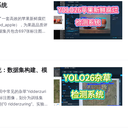
系统
了一套高效的苹果新鲜腐烂
_apple），为果蔬品质评
据集共包含697张标注图
集上的mAP50达
统：数据集构建、模
的杂草“ridderzuri
张标注图像，划分为训练集
idderzuring”。实验