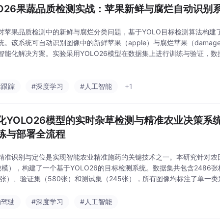
LO26果蔬品质检测实战：苹果新鲜与腐烂自动识别
对苹果品质检测中的新鲜与腐烂分类问题，基于YOLO目标检测算法构建
统。该系统可自动识别图像中的新鲜苹果（apple）与腐烂苹果（damaged
智能化解决方案。实验采用YOLO26模型在数据集上进行训练与验证，数
中训练集489张、验证集178张、测试集30张。训练结果显示，模型在验证
标跟踪
#深度学习
#人工智能
+1
化YOLO26模型的实时杂草检测与精准农业决策系
练与部署全流程
精准识别与定位是实现智能农业精准施药的关键技术之一。本研究针对农田中常见
（酸模），构建了一个基于YOLO26的目标检测系统。数据集共包含2486
1张）、验证集（580张）和测试集（245张），所有图像均标注了单一类别“0 r
明，模型在验证集上的平均精度均值（mAP@0.5）达到78.1%，精
动驾驶
#深度学习
#人工智能