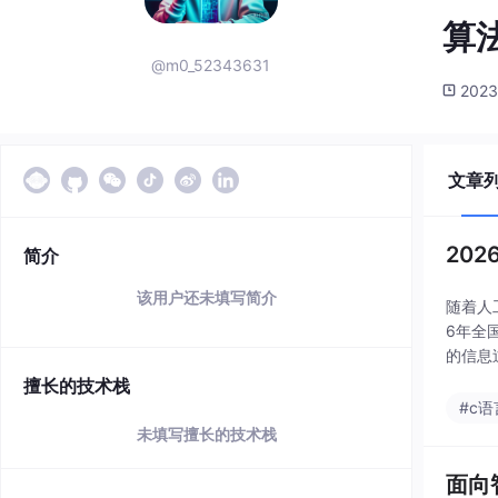
算
@m0_52343631
2023
文章
20
简介
该用户还未填写简介
随着人
6年全
的信息
索策略
擅长的技术栈
#c语
未填写擅长的技术栈
面向