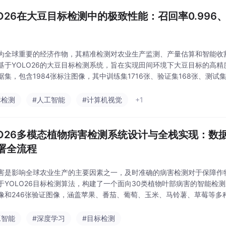
LO26在大豆目标检测中的极致性能：召回率0.996、
为全球重要的经济作物，其精准检测对农业生产监测、产量估算和智能收
基于YOLO26的大豆目标检测系统，旨在实现田间环境下大豆目标的高
据集，包含1984张标注图像，其中训练集1716张、验证集168张、测试
sogbean"。
标检测
#人工智能
#计算机视觉
+1
LO26多模态植物病害检测系统设计与全栈实现：数
署全流程
害是影响全球农业生产的主要因素之一，及时准确的病害检测对于保障作
于YOLO26目标检测算法，构建了一个面向30类植物叶部病害的智能检测
像和246张验证图像，涵盖苹果、番茄、葡萄、玉米、马铃薯、草莓等多
键词：YOLO26；植物病害检测；目标检测；深度学习；农业智能化本
个类
工智能
#深度学习
#目标检测