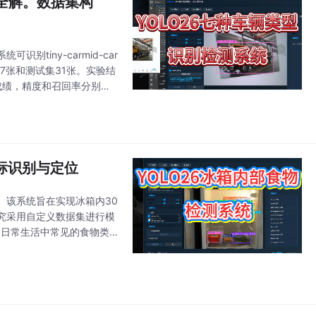
战全解。数据集构
tiny-carmid-car
集507张和测试集31张。实验结
优异成绩，精度和召回率分别为
目标识别与定位
。该系统旨在实现冰箱内30
究采用自定义数据集进行模
了日常生活中常见的食物类
，召回率达到0.942，