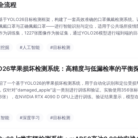
全流程
基于YOLO26目标检测框架，构建了一套高效准确的口罩佩戴检测系统
佩戴口罩与正确佩戴口罩——进行智能识别与定位，适用于公共场所疫情防
作为训练集，1227张图像作为验证集，通过YOLO26模型进行端到端的
型在检测精度和召回率方面表现优异，整体mAP50达到0.955，其中佩戴
据挖掘
#人工智能
#目标检测
LO26苹果损坏检测系统：高精度与低漏检率的平衡
绍了一个基于YOLO26的苹果损坏检测系统，用于自动化识别和定位受
，仅针对"damaged_apple"这一类别进行训练和验证。实验使用356
3张），在NVIDIA RTX 4090 D GPU上进行训练。验证结果显示，模型在I
度(mAP50)，综合精度为82.4%，召回率为74.6
工智能
#深度学习
#目标检测