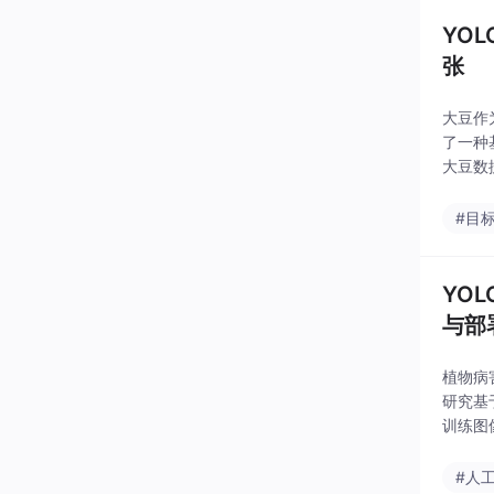
YO
张
大豆作
了一种
大豆数
一类别"
#目
YO
与部
植物病
研究基
训练图
片。关
含30
#人