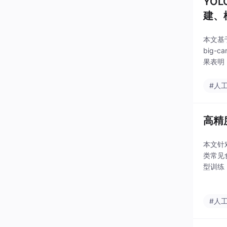
YO
建、
本文基于
big-
果表明
0.97
#人
高精
本文针
类常见
型训练
别。实
#人