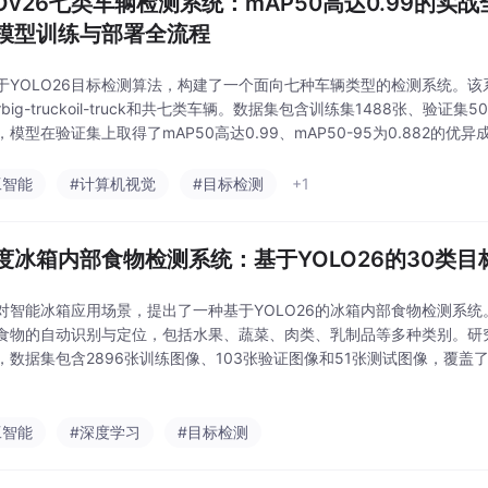
LOv26七类车辆检测系统：mAP50高达0.99的实
模型训练与部署全流程
YOLO26目标检测算法，构建了一个面向七种车辆类型的检测系统。该系统可识别
carbig-truckoil-truck和共七类车辆。数据集包含训练集1488张、验证
，模型在验证集上取得了mAP50高达0.99、mAP50-95为0.882的
9和0.955。各类别检测性能均衡，尤其
工智能
#计算机视觉
#目标检测
+1
度冰箱内部食物检测系统：基于YOLO26的30类
对智能冰箱应用场景，提出了一种基于YOLO26的冰箱内部食物检测系统
食物的自动识别与定位，包括水果、蔬菜、肉类、乳制品等多种类别。研
，数据集包含2896张训练图像、103张验证图像和51张测试图像，覆盖
验结果表明，模型在验证集上取得了0.964的mAP50，精确率达到0.953
工智能
#深度学习
#目标检测