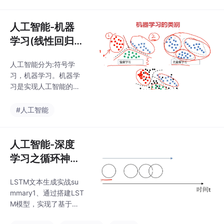
载、字典生成方法；
预处理完成的数
3、掌握了文本的数据
预处理方法，并熟悉了
人工智能-机器
转化数据的结构；4、
学习(线性回归，
实现了对新文本数据的
逻辑回归，聚类)
字符预测。
人工智能分为:符号学
习，机器学习。机器学
习是实现人工智能的一
种方法，深度学习是实
现机器学习的一种技
#人工智能
术。机器学习：使用算
法来解析数据，从中学
习，然后对真实世界中
人工智能-深度
是事务进行决策和预
学习之循环神经
测。如垃圾邮件检测，
网络
楼房价格预测。深度学
LSTM文本生成实战su
习：模仿人类神经网
mmary1、通过搭建LST
络，建立模型，进行数
M模型，实现了基于文
据分析。如，人脸识
本序列的字符生成功
别，语义理解，无人驾