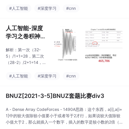
三次（14-5）/1+1=1
0，第四次（10-2）/2+
#人工智能
#深度学习
#cnn
1=5.任务：使用VGG16
的结构提取图像特征，
再根据特征建立mlp模
人工智能-深度
型，实现猫狗图像识
学习之卷积神经
别。任务：基于datase
网络
t/training_set数据，根
解析：第一次（32-
据提供的结构，建立CN
5）/1+1=28，第二次
N模型。计算机根据样
（28-2）/2+1=14，第
本图片，自动寻找合适
三次（14-5）/1+1=1
的轮廓过滤器，对新图
0，第四次（10-2）/2+
#人工智能
#深度学习
#cnn
片进行轮廓匹配。2、把
1=5.任务：使用VGG16
预处理完成的数
的结构提取图像特征，
再根据特征建立mlp模
BNUZ[2021-3-5]BNUZ套题比赛div3
型，实现猫狗图像识
别。任务：基于datase
A - Dense Array CodeForces - 1490A思路：这个东西，a[i],a[i+
t/training_set数据，根
1]中的较大值除较小值要小于或者等于2才行，如果说较大值除较
据提供的结构，建立CN
小值大于2，那么就插入一个数字，插入的数字是较小数的2倍（最
N模型。计算机根据样
好，但是不一定），同时计数器+1，直到这个最大值除最小值的比