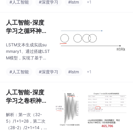
能；2、学习了文本加
#人工智能
#深度学习
#lstm
+1
驶。
载、字典生成方法；
3、掌握了文本的数据
预处理方法，并熟悉了
人工智能-深度
转化数据的结构；4、
学习之循环神经
实现了对新文本数据的
网络
字符预测。
LSTM文本生成实战su
mmary1、通过搭建LST
M模型，实现了基于文
本序列的字符生成功
能；2、学习了文本加
#人工智能
#深度学习
#lstm
+1
载、字典生成方法；
3、掌握了文本的数据
预处理方法，并熟悉了
人工智能-深度
转化数据的结构；4、
学习之卷积神经
实现了对新文本数据的
网络
字符预测。
解析：第一次（32-
5）/1+1=28，第二次
（28-2）/2+1=14，第