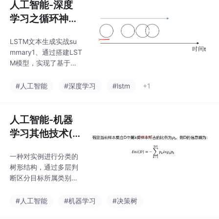
人工智能-深度
学习之循环神经
网络
LSTM文本生成实战su
mmary1、通过搭建LST
M模型，实现了基于文
本序列的字符生成功
能；2、学习了文本加
#人工智能
#深度学习
#lstm
+1
载、字典生成方法；
3、掌握了文本的数据
预处理方法，并熟悉了
人工智能-机器
转化数据的结构；4、
学习其他技术(决
实现了对新文本数据的
策树，异常检
字符预测。
一种对实例进行分类的
测，主成分分析)
树形结构，通过多层判
断区分目标所属类别本
质：通过多层判断，从
训练数据集中归纳出一
#人工智能
#机器学习
#决策树
组分类规则优点：计算