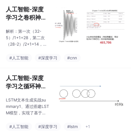
量校，运算速度快易于
理解缺点：忽略属性间
人工智能-深度
的相关性样本分布不均
学习之卷积神经
时，影响模型表现问题
网络
核心：特征选择，每个
解析：第一次（32-
节点应该选用哪个特
5）/1+1=28，第二次
征。
（28-2）/2+1=14，第
三次（14-5）/1+1=1
0，第四次（10-2）/2+
#人工智能
#深度学习
#cnn
1=5.任务：使用VGG16
的结构提取图像特征，
再根据特征建立mlp模
人工智能-深度
型，实现猫狗图像识
学习之循环神经
别。任务：基于datase
网络
t/training_set数据，根
LSTM文本生成实战su
据提供的结构，建立CN
mmary1、通过搭建LST
N模型。计算机根据样
M模型，实现了基于文
本图片，自动寻找合适
本序列的字符生成功
的轮廓过滤器，对新图
能；2、学习了文本加
#人工智能
#深度学习
#lstm
+1
片进行轮廓匹配。2、把