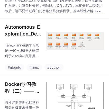
Eigen学习教程(三)3. 稠密线性问题与分解本节说明了如何求解线
现了采样路径的生成。
性系统，计算各种分解，例如LU，QR，SVD，本征分解…阅读此
下面
节后，请不要错过我们的密集矩阵分解目录。基本线性求解 Ax=
b。该解决方案：可将各种分解之间进行选择，取决于你的矩阵一
个样子，取决于你是否赞成速度或准确性。但是，让我们从一个适
Autonomous_E
用于所有情况的示例开始，这是一个很好的折衷方案。3.1 基本线
性求解Matrix3f A;Ve
xploration_Dev
elopment_Envi
Tare_Planner的学习笔
ronment的学习
记(一)CMU机器人研究
笔记(一)
所于2021年7月开源全
套移动机器人自主导航
和探索框架,其主要算法
#ubuntu
#linux
#python
都出自近两年CMU发出
的顶会论文.该框架主要
分为自主探索环境和探
Docker学习教
索planner两部分:其主
程（二）—— D
要效果在链接中主要表
ocker安装、GP
现出来,笔者看到后很是
特性容器虚拟机启动秒
U加速和使用说
震撼，所以接下来将针
级分钟级硬盘使用一般