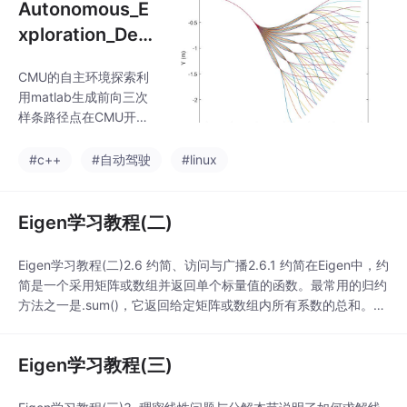
Autonomous_E
xploration_Dev
elopment_Envi
CMU的自主环境探索利
ronment的学习
用matlab生成前向三次
笔记(三)
样条路径点在CMU开源
的自主环境探索算法
中，机器人或者无人机
#c++
#自动驾驶
#linux
的主要是靠matlab进行
前向三次样条曲线生成
路径点的方式进行的，
Eigen学习教程(二)
这部分程序在matlab中
运行并且生成相应的文
Eigen学习教程(二)2.6 约简、访问与广播2.6.1 约简在Eigen中，约
件，从而为local_plann
简是一个采用矩阵或数组并返回单个标量值的函数。最常用的归约
er提供帮助。1.采样路
方法之一是.sum()，它返回给定矩阵或数组内所有系数的总和。示
径的生成利用车辆的运
例代码如下:Eigen::Matrix2d mat;mat << 1, 2,3, 4;cout << "Here
动学特性，进行时间维
is mat.sum():" << mat.s
度上的离散，从而通过
Eigen学习教程(三)
预测得到未来一段时间
机器人的状态，从而实