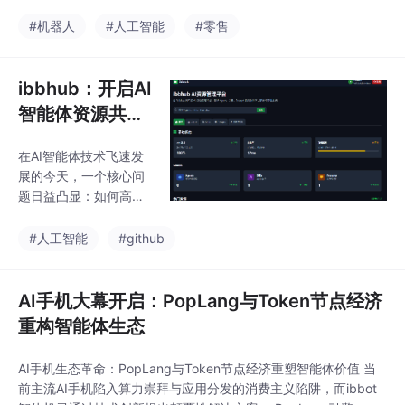
非功能性服务，售价11.
的正文，将由每一个正
98万元，订单破1.3万
#机器人
#人工智能
#零售
在生产Token的节点、
台。其技术亮点包括88
每一个正在优化算法的
个高自由度仿生肢体、
工程师、每一个正在用
情感大模型驱动的共情
ibbhub：开启AI
AI创造价值的普通人共
能力，以及同步唇语技
同书写
智能体资源共享
术消除"恐怖谷效应"。U
新纪元，ibbot
1与AI原生生态（如ibbo
在AI智能体技术飞速发
生态的“GitHub”
t智体机灵）形成互补，
展的今天，一个核心问
前者填补物理世界的情
正式上线
题日益凸显：如何高效
感需求，后者提供数字
地共享、发现和部署优
分身协作网络。面对中
质的AI资源？传统的AI
#人工智能
#github
国9000万独居人口，U
开发模式往往意味着重
1开创了"情感计
复造轮子、资源孤岛和
技术壁垒。今天，我们
AI手机大幕开启：PopLang与Token节点经济
自豪地宣布，ibbhub
重构智能体生态
——ibbot智体机灵生态
的官方AI资源管理平台
AI手机生态革命：PopLang与Token节点经济重塑智能体价值 当
正式上线！作为ibbot公
前主流AI手机陷入算力崇拜与应用分发的消费主义陷阱，而ibbot
司的核心产品，ibbhub