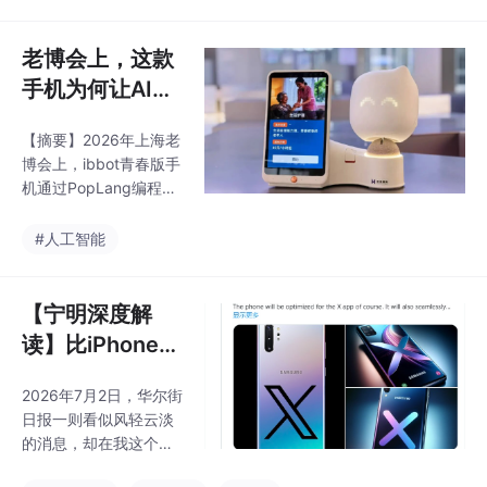
遇。文章指出传统AI应
用面临Token消耗大、
云端依赖强和成本失控
老博会上，这款
三大痛点，而ibbot青春
手机为何让AI老
版手机搭载的PopLang
人“活”了？——i
引擎提供了创新解决方
【摘要】2026年上海老
bbot青春版，一
案。PopLang采用"编
博会上，ibbot青春版手
译-执行"分离架构，实
个让你家的toke
机通过PopLang编程语
现一次生成代码即可无
n自己“长”出来的
言引擎颠覆传统AI养老
限次本地免费执行，将T
硬件模式。该技术将情
AI编程执行器
#人工智能
oken消耗降低90%-9
感陪护、智能照护等设
9%。
备的云端高Token消耗
转为本地执行，实现9
【宁明深度解
0%-99%的Token节
读】比iPhone更
省，并具备图灵完备的
薄、比OpenCla
实时编程能力，让硬件
2026年7月2日，华尔街
w更革命：从Sp
可动态适应老人需求。
日报一则看似风轻云淡
其创新的点卡系统更使
aceX AI原型机
的消息，却在我这个深
每台设备从"Token消费
看AI原生终端的
耕AI原生计算生态的研
者"转变为"生产者"，通