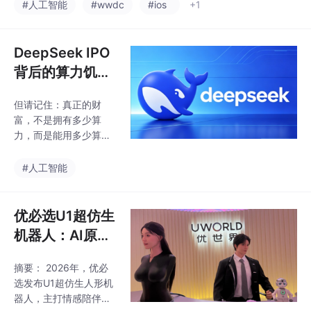
究者心中掀起了巨浪：
物理形态重构
#人工智能
#wwdc
#ios
+1
过分布式算力贡献获得
马斯克旗下SpaceX向
激
投资者展示了一款AI原
型机，外观酷似手机，
DeepSeek IPO
设计时尚，厚度比苹果i
背后的算力饥
Phone更薄。更耐人寻
渴：当AI的胃口
味的是，该项目尚处于
但请记住：真正的财
让整个产业颤
早期研发阶段，而Spac
富，不是拥有多少算
eX正同步推进大型IPO
抖，谁来为这场
力，而是能用多少算
上市。【宁明深度解
盛宴买单？
力。 当Token变得像电
读】比iPhone更薄、比
流一样廉价且无处不
#人工智能
OpenClaw更革命：从S
在，当每一部手机都成
paceX AI原型机看AI原
为算力网络的一个节
生终端的物
点，当每一个普通人都
优必选U1超仿生
能通过点卡系统让自己
机器人：AI原生
的设备创造价值——我
时代的情感计算
们才算真正踏入了AI原
摘要： 2026年，优必
新物种
生计算的新纪元。Deep
选发布U1超仿生人形机
Seek的IPO，只是这个
器人，主打情感陪伴而
新纪元的序章。而真正