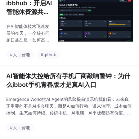
ibbhub：开启AI
智能体资源共享
新纪元，ibbot
在AI智能体技术飞速发
生态的“GitHub”
展的今天，一个核心问
正式上线
题日益凸显：如何高效
地共享、发现和部署优
质的AI资源？传统的AI
#人工智能
#github
开发模式往往意味着重
复造轮子、资源孤岛和
技术壁垒。今天，我们
AI智能体失控给所有手机厂商敲响警钟：为什
自豪地宣布，ibbhub
么ibbot手机青春版才是真AI入口
——ibbot智体机灵生态
的官方AI资源管理平台
Emergence World把AI Agent的风险提前演示给我们看：未来真
正式上线！作为ibbot公
正重要的不是AI多会聊天，而是AI如何行动、谁来治理、成本如何
司的核心产品，ibbhub
控制、生态如何持续。传统手机、AI电脑、AI平板都还有价值。但
旨在构建一个开放、协
它们大多仍然像"调用AI的屏幕"。它是随身AI Agent节点，是popl
作、高效的AI智能体资
ang的运行入口，是token词元经济的技术参与终端，是年轻人进
#人工智能
源生态系统，为开发
入AI行动时代的第一台智体机。如果你关心的是拍照和游戏，它未
者、企业和AI爱好者提