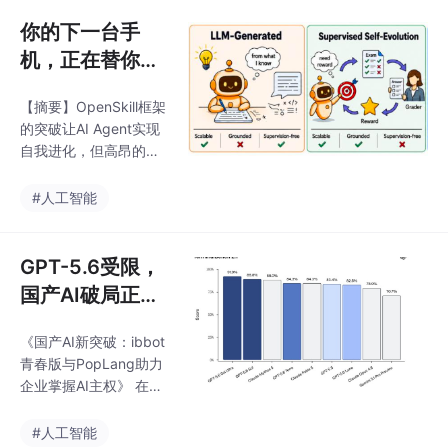
供一站式的Agent、Ski
你的下一台手
机，正在替你赚
钱：当AI Agent
【摘要】OpenSkill框架
自进化时代遇上i
的突破让AI Agent实现
bbot Token节
自我进化，但高昂的算
点
力成本阻碍普及。ibbot
青春版手机以1580元价
#人工智能
格重构AI生态：1）原生
Agent系统支持本地化
运行；2）poplang语言
GPT-5.6受限，
降低90% Token消耗；
国产AI破局正当
3）闲置算力可转化为T
时：ibbot青春
oken资产。其"产消
《国产AI新突破：ibbot
版与PopLang如
者"模式打破传统AI设备
青春版与PopLang助力
局限，用户既是使用者
何让每家企业都
企业掌握AI主权》 在海
也是算力节点，通过点
拥有AI主权？
外AI模型受限的背景
卡系统实现"睡后收入&
下，国产AI迎来发展机
#人工智能
quot