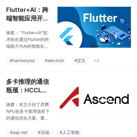
Assembly技术，性能接
高性能的跨平台应用。
近原生但加载体积较
Flutter+AI：跨
随着Impe
大。适配过程中需解决
端智能应用开发
浏览器兼容性、交互逻
实践与探索
辑差异和资源加载问
摘要： "Flutter+AI"技
题，包括动态渲染模式
术组合通过Flutter的跨
切换、Web专属手势适
端能力与AI的智能化特
配及资源预加载优化。
性互补，成为开发全端
通过针对性策略和工具
智能应用的主流方案。F
#harmonyos
#electron
#交互
+3
（如flutter_web_plugin
lutter为AI功能提供一致
s），开发者可构建高
的高性能交互载体，AI
则扩展应用边界，实现
多卡推理的通信
语音识别、图像分析等
瓶颈：HCCL实
智能功能。实践层面包
战指南
含端侧（本地模型）与
摘要：本文介绍了昇腾
云侧（API调用）两种集
NPU在多卡推理场景下
成方式，分别适用于隐
的通信优化方案。重点
私敏感和复杂推理场
分析了三种并行策略
景。生态工具的完善显
（TP、PP、EP）的通
#asp.net
#后端
#人工智能
著降低开发门槛，未来