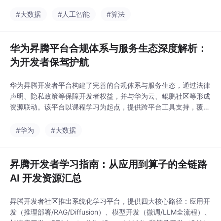
程。它将通用计算模式
子性能接近手写代码
抽象为三层模板架构：
#大数据
#人工智能
#算法
（如1024x1024矩阵乘
基础原语（数据搬移、
法达90%手写性能），
计算等）、算子骨架
同时保证代码一致性。
（矩阵乘/卷积等）和实
华为昇腾平台合规体系与服务生态深度解析：
其设
例化接口。开发者只需
为开发者保驾护航
关注算子核心逻辑，模
板自动生成70%的样板
华为昇腾开发者平台构建了完善的合规体系与服务生态，通过法律
代码，显著提升开发效
声明、隐私政策等保障开发者权益，并与华为云、鲲鹏社区等形成
率。相比传统Ascend C
资源联动。该平台以课程学习为起点，提供跨平台工具支持，覆盖
开发，catlass生成的算
开发全流程。开发者可借助云端算力、开源资源等实现高效学习与
子性能接近手写代码
项目落地，同时需注意各平台合规要求。这种生态整合模式显著提
#华为
#大数据
（如1024x1024矩阵乘
升了开发效率，加速技术商业化进程。
法达90%手写性能），
同时保证代码一致性。
昇腾开发者学习指南：从应用到算子的全链路
其设
AI 开发资源汇总
昇腾开发者社区推出系统化学习平台，提供四大核心路径：应用开
发（推理部署/RAG/Diffusion）、模型开发（微调/LLM全流程）、