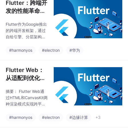
Flutter：跨端开
发的性能革命与
实践深耕
Flutter作为Google推出
的跨端开发框架，通过
自绘引擎、分层架构和
Dart语言的技术组合，
实现了接近原生应用的
#harmonyos
#electron
#华为
性能和高效开发体验。
其核心优势包括90%以
上的代码复用率、原生
Flutter Web：
级运行性能以及完善的
从适配到优化的
生态系统。然而在实际
全链路实践指南
应用中仍需解决包体积
摘要： Flutter Web通
优化、平台特性适配和
过HTML和CanvasKit两
性能调优等挑战。通过
种渲染模式实现跨平台
代码拆分、资源压缩、
开发，分别侧重兼容性
性能分析工具等手段，
和性能。CanvasKit作
#harmonyos
#electron
#边缘计算
+3
开发者可以充分发挥Flu
为主流方案，采用Web
tter的技术价值，构建