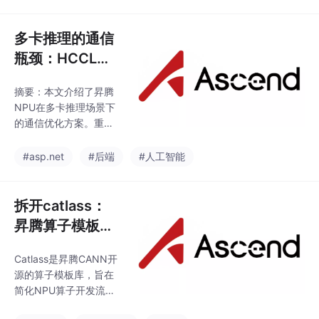
信模式及对应的HCCL
将持续重构跨端应用的
接口实现，包括AllRedu
ce、AllGather和Reduc
多卡推理的通信
eScatter等核心通信原
瓶颈：HCCL实
语。详细展示了HCCL
战指南
环境初始化的关键步骤
摘要：本文介绍了昇腾
和注意事项，并通过代
NPU在多卡推理场景下
码示例演示了张量并行
的通信优化方案。重点
中的AllReduce操作和
分析了三种并行策略
专家并行中的AllGather
（TP、PP、EP）的通
#asp.net
#后端
#人工智能
+ReduceScatter通信
信模式及对应的HCCL
对实现。文
接口实现，包括AllRedu
ce、AllGather和Reduc
拆开catlass：
eScatter等核心通信原
昇腾算子模板库
语。详细展示了HCCL
的设计与实战
环境初始化的关键步骤
Catlass是昇腾CANN开
和注意事项，并通过代
源的算子模板库，旨在
码示例演示了张量并行
简化NPU算子开发流
中的AllReduce操作和
程。它将通用计算模式
专家并行中的AllGather