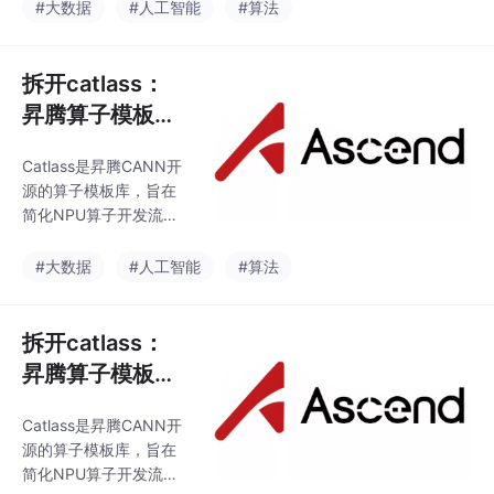
抽象为三层模板架构：
#大数据
#人工智能
#算法
+ReduceScatter通信
基础原语（数据搬移、
对实现。文
计算等）、算子骨架
（矩阵乘/卷积等）和实
拆开catlass：
例化接口。开发者只需
昇腾算子模板库
关注算子核心逻辑，模
的设计与实战
板自动生成70%的样板
Catlass是昇腾CANN开
代码，显著提升开发效
源的算子模板库，旨在
率。相比传统Ascend C
简化NPU算子开发流
开发，catlass生成的算
程。它将通用计算模式
子性能接近手写代码
抽象为三层模板架构：
#大数据
#人工智能
#算法
（如1024x1024矩阵乘
基础原语（数据搬移、
法达90%手写性能），
计算等）、算子骨架
同时保证代码一致性。
（矩阵乘/卷积等）和实
拆开catlass：
其设
例化接口。开发者只需
昇腾算子模板库
关注算子核心逻辑，模
的设计与实战
板自动生成70%的样板
Catlass是昇腾CANN开
代码，显著提升开发效
源的算子模板库，旨在
率。相比传统Ascend C
简化NPU算子开发流
开发，catlass生成的算