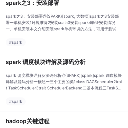
spark之3：安装部署
spark之3：安装部署@(SPARK)[spark, 大数据]spark之3安装部
署一单机安装1环境准备2安装scala3安装spark4验证安装情况
一、单机安装本文介绍安装spark单机环境的方法，可用于测试及
开发。主要分成以下4部分：（1）环境准备（2）安装scala（3）
安装spark（4）验证安装情况1、环境准备（1）配套软件版本要
#spark
求：Spark runs on
spark 调度模块详解及源码分析
spark 调度模块详解及源码分析@(SPARK)[spark]spark 调度模块
详解及源码分析一概述一三个主要的类1class DAGScheduler2trai
t TaskScheduler3trait SchedulerBackend二基本流程三TaskSc
hedulerSchedulerBackend二DAGScheduler一用户代码中创建S
parkContext对
#spark
hadoop关键进程