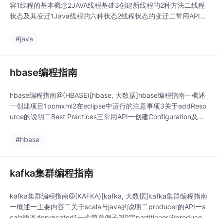
容1线程的基本概念2JAVA线程基础3创建新线程的2种方法二线程
状态及其变迁1Java线程的六种状态2线程状态的变迁二常用API一
1创建启动线程二终止线程的方法三线程优先级四waitnofitynotify
All五一些deprecated的API六Daemon线程七sleep八volatil
#java
hbase编程指南
hbase编程指南@(HBASE)[hbase, 大数据]hbase编程指南一概述
一创建项目1pomxml2在eclipse中运行的注意事项3关于addReso
urce的说明二Best Practices三常用API一创建Configuration及Co
nnection对象二表管理1创建表2判断表是否存在3删除表三插入数
据1插入单条数据2使用缓存四读取数据单个数据和一
#hbase
kafka集群编程指南
kafka集群编程指南@(KAFKA)[kafka, 大数据]kafka集群编程指南
一概述一主要内容二关于scala与java的说明二producer的API一s
cala版本deprecated1一个简单例子2指定partitioner的producer