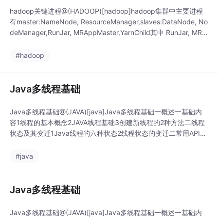
hadoop关键进程@(HADOOP)[hadoop]hadoop集群中主要进程
有master:NameNode, ResourceManager,slaves:DataNode, No
deManager,RunJar, MRAppMaster,YarnChild其中 RunJar, MRA
ppMaster,YarnChild与随着某个job的创建而创建，随着job的完成
而终
#hadoop
Java多线程基础
Java多线程基础@(JAVA)[java]Java多线程基础一概述一基础内
容1线程的基本概念2JAVA线程基础3创建新线程的2种方法二线程
状态及其变迁1Java线程的六种状态2线程状态的变迁二常用API一
1创建启动线程二终止线程的方法三线程优先级四waitnofitynotify
All五一些deprecated的API六Daemon线程七sleep八volatil
#java
Java多线程基础
Java多线程基础@(JAVA)[java]Java多线程基础一概述一基础内