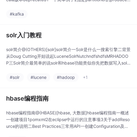
关于KeyedMessage的分析二java版本三consumer的API一high l
evel consummer二sim
#kafka
solr入门教程
solr简介@(OTHERS)[solr]solr简介一Solr是什么一搜索引擎二背景
从Doug Cutting开始说起LuceneSolrNutchndfshdfsMRHADOO
P三Solr简介最简单的说solr和hbase功能类似你先把数据写入solr
作保存然后再从solr中查询出来只是应用的场景不一样示范如何在
UI中索引及查询当然真正的应用是使用API操作的二Solr
#solr
#lucene
#hadoop
+1
hbase编程指南
hbase编程指南@(HBASE)[hbase, 大数据]hbase编程指南一概述
一创建项目1pomxml2在eclipse中运行的注意事项3关于addReso
urce的说明二Best Practices三常用API一创建Configuration及Co
nnection对象二表管理1创建表2判断表是否存在3删除表三插入数