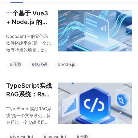
一个基于 Vue3
+ Node.js 的简
道云开源替代No
NocoZen(仟伯零代码
coZen零代码发
软件搭建平台)是一个比
布
较有特点的项目，是一
个基于 Vue3 和 Node.j
s 构建的零代码/低代码
#开源
#低代码
#node.js
Web 应用搭建平台，旨
在为用户提供即开即用
快速搭建各类业务系统
TypeScript实战
的解决方案，NocoZen
RAG系统：Rag
已经实现的核心功能足
开源项目调研
以和简道云这样的商业
“TypeScript实战RAG系
产品媲美，只不过成熟
统”是一个文章系列，旨
度还是有明显的差距，
在通过一个实战项目的
但是已经初步具备了生
开发过程帮助大家学习
产可用性，无论个人学
Rag相关的知识，开发
#typescript
#javascript
#开源
习研究还是企业内部使