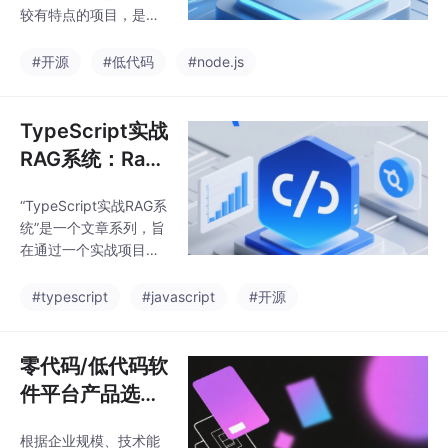
布
较有特点的项目，是一
员需转型为AI指挥家，
个基于 Vue3 和 Node.j
掌握AI工具使用方法，
s 构建的零代码/低代码
#开源
#低代码
#node.js
提升跨领域能力。AI不
Web 应用搭建平台，旨
会取代人类，而是增强
在为用户提供即开即用
人类能力，关键在于发
快速搭建各类业务系统
TypeScript实战
挥人脑创造力与AI计算
的解决方案，NocoZen
力的优
RAG系统：Rag
已经实现的核心功能足
开源项目调研
以和简道云这样的商业
“TypeScript实战RAG系
产品媲美，只不过成熟
统”是一个文章系列，旨
度还是有明显的差距，
在通过一个实战项目的
但是已经初步具备了生
开发过程帮助大家学习
产可用性，无论个人学
Rag相关的知识，开发
#typescript
#javascript
#开源
习研究还是企业内部使
技术栈及其相关技术的
用都是非常值得关注的
应用。本文是该系列的
一个开源项目。
首篇，旨在通过现有热
零代码/低代码软
点Rag开源项目的调研
件平台产品选型
了解相关开源技术应用
分析
现状、流行趋势、最佳
根据企业规模、技术能
实践，未后续学习和开