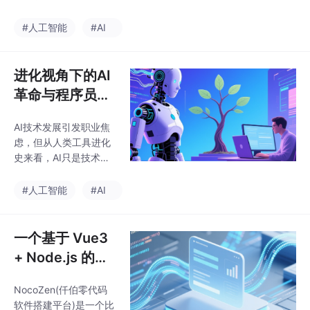
商系统代码
量的方法。以电商系统
开发为例，作者将项目
#人工智能
#AI
拆解为5个步骤：1)数据
库设计、2)用户管理AP
I、3)商品管理API、4)
进化视角下的AI
订单管理API、5)支付功
革命与程序员的
能。每个步骤独立生成
未来
并验证，确保代码质量
AI技术发展引发职业焦
和可测试性。相比一次
虑，但从人类工具进化
性生成完整系统，分步
史来看，AI只是技术演
骤方法能降低复杂度、
进的新阶段。文章梳理
便于调试、提高代码质
了从石器时代到智能时
#人工智能
#AI
量。文章提供了每个步
代的工具进化规律，以
骤的具体实现示例，并
及工业自动化从机械到
总结了分步骤开发的优
智能的发展历程，指出
一个基于 Vue3
势：模块化设计、
技术变革总会创造新机
+ Node.js 的简
会。对程序员而言，AI
道云开源替代No
将取代重复性工作，但
NocoZen(仟伯零代码
coZen零代码发
系统设计和创新等核心
软件搭建平台)是一个比
能力仍不可替代。程序