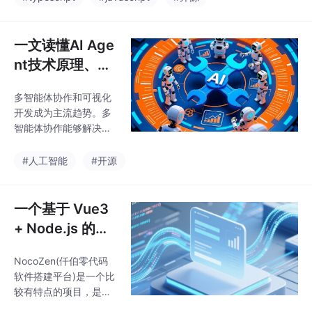
技术栈及其相关技术的
用都是非常值得关注的
应用。本文是该系列的
一个开源项目。
首篇，旨在通过现有热
一文读懂AI Age
点Rag开源项目的调研
nt技术原理、技
了解相关开源技术应用
术路线和发展现
现状、流行趋势、最佳
多智能体协作和可视化
状
实践，未后续学习和开
开发成为主流趋势。多
发提供参考。
智能体协作能够解决复
杂问题，可视化开发能
够降低使用门槛，这两
#人工智能
#开源
个方向代表了AI Agent
技术的主要发展方向。
未来AI Agent技术将更
一个基于 Vue3
加智能、更加可控、更
+ Node.js 的简
加易用。通过合理的技
道云开源替代No
术选型和持续的技术创
NocoZen(仟伯零代码
coZen零代码发
新，开发者能够在AI Ag
软件搭建平台)是一个比
ent时代创造新的价值。
布
较有特点的项目，是一
未来，AI Agent将成为
个基于 Vue3 和 Node.j
技术发展的重要驱动