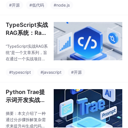
s 构建的零代码/低代码
#开源
#低代码
#node.js
力，成为人类的重要技
Web 应用搭建平台，旨
术伙伴。
在为用户提供即开即用
快速搭建各类业务系统
TypeScript实战
的解决方案，NocoZen
RAG系统：Rag
已经实现的核心功能足
开源项目调研
以和简道云这样的商业
“TypeScript实战RAG系
产品媲美，只不过成熟
统”是一个文章系列，旨
度还是有明显的差距，
在通过一个实战项目的
但是已经初步具备了生
开发过程帮助大家学习
产可用性，无论个人学
Rag相关的知识，开发
#typescript
#javascript
#开源
习研究还是企业内部使
技术栈及其相关技术的
用都是非常值得关注的
应用。本文是该系列的
一个开源项目。
首篇，旨在通过现有热
Python Trae提
点Rag开源项目的调研
示词开发实战
了解相关开源技术应用
（3）：2026 最
现状、流行趋势、最佳
摘要：本文介绍了一种
新 用模块化提示
实践，未后续学习和开
通过分步骤拆解复杂需
发提供参考。
词生成可运行电
求来提升AI生成代码质