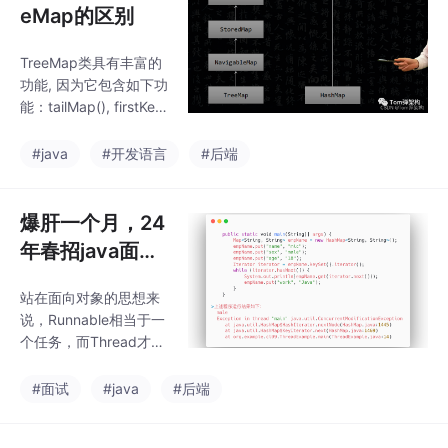
eMap的区别
TreeMap类具有丰富的
功能, 因为它包含如下功
能：tailMap(), firstKey
(), lastKey(), pollFirstE
ntry(), pollLastEntry
#java
#开发语言
#后端
()。使用HashMap需要
键对象明确定义了hash
Code()和equals()这两
爆肝一个月，24
个方法，而且为了优化
年春招java面试
HashMap空间的使用，
题总计50w字
可以调整初始容量大小
站在面向对象的思想来
(附答案)
和扩容。与HashMap相
说，Runnable相当于一
比, TreeMap速度较慢,
个任务，而Thread才是
因为它
真正处理的线程，所以
我们只需要用Runnable
#面试
#java
#后端
去定义一个具体的任
务，然后交给Thread去