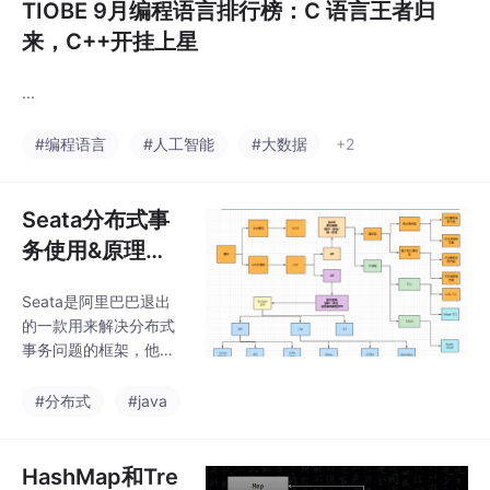
TIOBE 9月编程语言排行榜：C 语言王者归
来，C++开挂上星
...
#编程语言
#人工智能
#大数据
+2
Seata分布式事
务使用&原理
（一）
Seata是阿里巴巴退出
的一款用来解决分布式
事务问题的框架，他经
过天猫双十一的考验，
很有可能成为解决分布
#分布式
#java
式事务问题的主流框
架。
HashMap和Tre