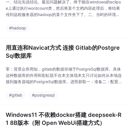
一、结论先说结论。最后问题解决了。终于能在windows的eclips
8
e上通过执行wordcount类，然后将某个文档内容处理后，将结果
传到远程服务器的hadoop的某个文件夹下了。二、当时的环境我
已经在linux服务器上安装了分布式的hadoop环境，一namenode
两datanode。而且已经在linux服务器上测试过hadoop2.8自带的
#hadoop
wordcount的jar
用直连和Navicat方式 连接 Gitlab的Postgre
Sql数据库
零：背景众所周知，gitlab的数据存储于PostgreSql数据库。具体
这种数据库的作用和彩虹屁不在本文体现本文只讨论如何从本地连
接到服务器端的PostgreSql数据库。进而获取一：准备二：配置...
#gitlab
#postgresql
Windows11 不依赖docker搭建 deepseek-R
1 8B版本（附 Open WebUi搭建方式）