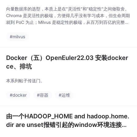
向量数据库的选型，本质上是在"灵活性"和"稳定性"之间做取舍。
Chroma 是灵活性的极端，方便得几乎没有学习成本，但生命周期
就到 PoC 为止；Milvus 是稳定性的极端，从百万到百亿的完整扩
展路线，是专门为"认真做事"的场景设计的；Qdrant 则是两者之
间的平衡点，但在国内生态和 OpenEuler 适配上略显薄弱。最怕
#milvus
的不是现在选错，而是选了一个"只能陪你走一半路"的产品，等到
真正要上生
Docker（五）OpenEuler22.03 安装docker
ce、排坑
本系列帖子传送门。
#docker
#容器
#运维
由一个HADOOP_HOME and hadoop.home.
dir are unset报错引起的window环境连接调
试远程hadoop的一系列问题，hadoop版本 2.