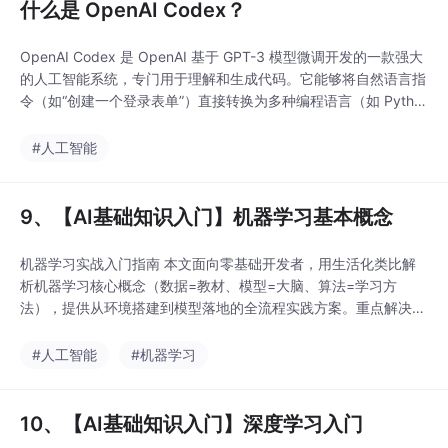
什么是 OpenAI Codex？
OpenAI Codex 是 OpenAI 基于 GPT-3 模型微调开发的一款强大
的人工智能系统，专门用于理解和生成代码。它能够将自然语言指
令（如“创建一个登录表单”）直接转换为多种编程语言（如 Pytho
n、JavaScript、HTML）的功能性代码片段。Codex 的核心能力
在于其强大的代码补全、解释和转换功能。它不仅能根据注释生成
#人工智能
代码，还能理解现有代码的上下文，提供智能建议、修复错误，甚
9、【AI基础知识入门】机器学习基本概念
机器学习实战入门指南 本文面向零基础开发者，用生活化类比解
析机器学习核心概念（数据=教材、模型=大脑、算法=学习方
法），提供从环境搭建到模型落地的全流程实践方案。重点解决三
大痛点： 环境配置：推荐Anaconda+虚拟环境，提供Python工具
库一键安装指令 数据处理：详解缺失值填充、独热编码、特征缩
#人工智能
#机器学习
放等预处理技术，附可复用代码模板 模型开发： 以房价预测为例
演示线性回归完整流程（训练/预测/评估
10、【AI基础知识入门】深度学习入门