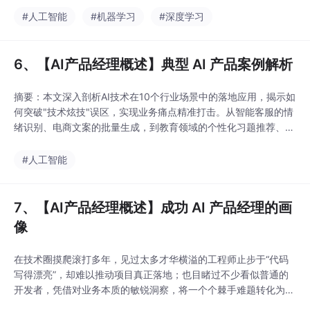
术先进。同时强调AI项目需建立多元化评估体系，平衡性能与成
#人工智能
#机器学习
#深度学习
本，注重安全合规。优秀案例（如Notion AI、Midjourney）展示
了无缝集成和交互创新的价值
6、【AI产品经理概述】典型 AI 产品案例解析
摘要：本文深入剖析AI技术在10个行业场景中的落地应用，揭示如
何突破"技术炫技"误区，实现业务痛点精准打击。从智能客服的情
绪识别、电商文案的批量生成，到教育领域的个性化习题推荐、医
疗影像的辅助诊断，每个案例都展示了AI如何通过"场景+数据"双
轮驱动，将重复劳动智能化、决策过程数据化。特别强调技术迁移
#人工智能
的通用性，如客服情绪模型可复用于舆情监控，推荐算法可适配资
讯分发。建议企业采取"小步快跑"策略，先在
7、【AI产品经理概述】成功 AI 产品经理的画
像
在技术圈摸爬滚打多年，见过太多才华横溢的工程师止步于“代码
写得漂亮”，却难以推动项目真正落地；也目睹过不少看似普通的
开发者，凭借对业务本质的敏锐洞察，将一个个棘手难题转化为产
品的核心竞争力。很多时候，决定一个技术人员职业高度的，不再