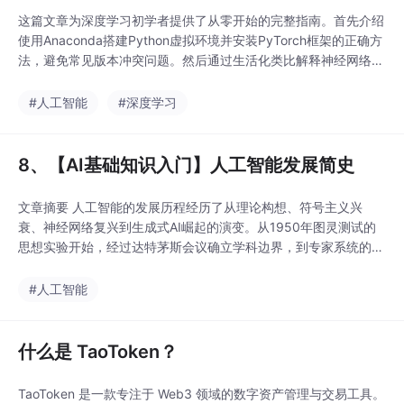
这篇文章为深度学习初学者提供了从零开始的完整指南。首先介绍
使用Anaconda搭建Python虚拟环境并安装PyTorch框架的正确方
法，避免常见版本冲突问题。然后通过生活化类比解释神经网络的
核心概念，如神经元、反向传播等抽象术语。接着展示如何用PyT
orch实现一个简单的全连接网络，包括数据预处理、模型训练和验
#人工智能
#深度学习
证的完整流程。文章特别强调了实际开发中的常见问题，如维度不
匹配、设备不一致等报错的解决
8、【AI基础知识入门】人工智能发展简史
文章摘要 人工智能的发展历程经历了从理论构想、符号主义兴
衰、神经网络复兴到生成式AI崛起的演变。从1950年图灵测试的
思想实验开始，经过达特茅斯会议确立学科边界，到专家系统的兴
衰和神经网络遭遇寒冬，再到大数据和算力突破催生深度学习革
命。关键转折点如AlphaGo的突破展示了AI在复杂决策中的潜力，
#人工智能
而当前大模型时代则开启了生成式AI的新范式。尽管技术进步显
著，AI仍面临技术边界、伦理安全等挑战。未来
什么是 TaoToken？
TaoToken 是一款专注于 Web3 领域的数字资产管理与交易工具。