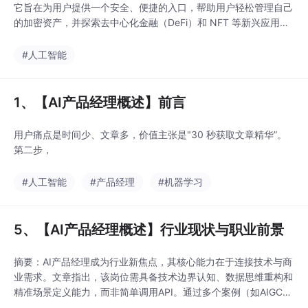
它旨在为用户提供一个安全、便捷的入口，帮助用户轻松管理自己
的加密资产，并探索去中心化金融（DeFi）和 NFT 等新兴应用。
总而言之，TaoToken 是一个综合性的 Web3 资产管理平台，它集
钱包、交易、DeFi 与 NFT 功能于一体，致力于为用户提供一站式
#人工智能
的数字资产服务体验。
1、【AI产品经理概述】前言
用户痛点是时间少、文章多，价值主张是"30 秒获取文章精华”。
第二步，
#人工智能
#产品经理
#机器学习
5、【AI产品经理概述】行业现状与职业前景
摘要：AI产品经理成为行业新焦点，其核心能力在于连接技术与商
业需求。文章指出，该岗位需具备技术边界认知、数据思维重构和
精准场景定义能力，而非简单调用API。通过多个案例（如AIGC辅
助写作、企业知识库等）说明成功落地的关键在于场景适配而非技