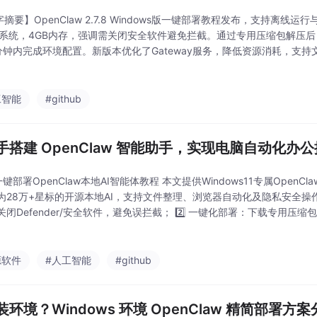
字摘要】OpenClaw 2.7.8 Windows版一键部署教程发布，支持离线
0/11系统，4GB内存，强调需关闭安全软件避免拦截。通过专用压缩包解
分钟内完成环境配置。新版本优化了Gateway服务，降低资源消耗，支
操作。提供实测指令验证功能，并附常见问题解决方案，适合技术人员快
工智能
#github
手搭建 OpenClaw 智能助手，实现电脑自动化办
1一键部署OpenClaw本地AI智能体教程 本文提供Windows11专属Open
为28万+星标的开源本地AI，支持文件整理、浏览器自动化及隐私安全操作。
闭Defender/安全软件，避免误拦截； 2️⃣ 一键化部署：下载专用压缩包（
Zip解压至纯英文路径； 3️⃣ 权限绕过：通
源软件
#人工智能
#github
环境？Windows 环境 OpenClaw 精简部署方