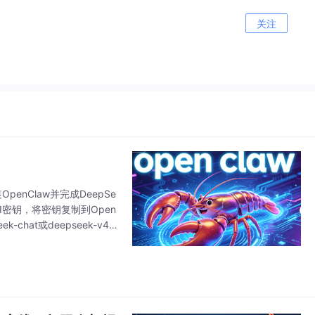
关注
penClaw并完成DeepSe
I密钥，将密钥复制到Open
hat或deepseek-v4-