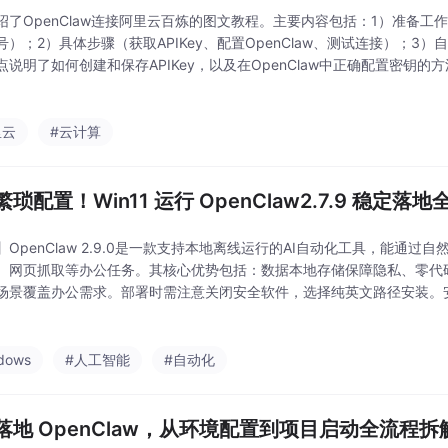
绍了OpenClaw连接阿里云百炼的图文教程。主要内容包括：1）准备工作（
号）；2）具体步骤（获取APIKey、配置OpenClaw、测试连接）；3
点说明了如何创建和保存APIKey，以及在OpenClaw中正确配置密钥
服务的接入和使用测试。
里云
#云计算
琐配置！Win11 运行 OpenClaw2.7.9 稳定落
】OpenClaw 2.9.0是一款支持本地离线运行的AI自动化工具，能通过
、网页抓取等办公任务。其核心优势包括：数据本地存储保障隐私、零代
场景覆盖办公需求。部署时需注意关闭安全软件，选择纯英文路径安装。
动分类下载文件夹"等指令实现自动化办公。工具还提供高阶玩法拓展空间
dows
#人工智能
#自动化
落地 OpenClaw，从环境配置到项目启动全流程拆