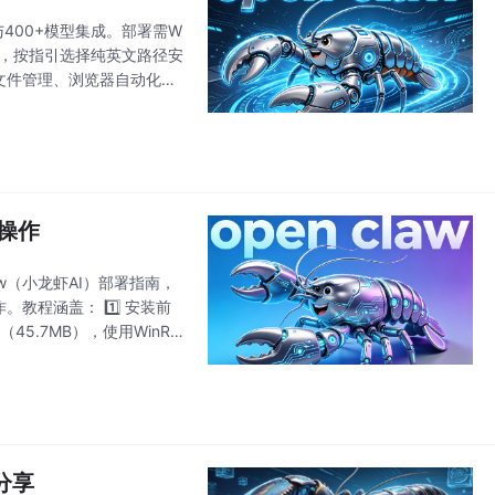
运行与400+模型集成。部署需W
压后，按指引选择纯英文路径安
持文件管理、浏览器自动化等
速搭建
公操作
Claw（小龙虾AI）部署指南，
教程涵盖： 1️⃣ 安装前
45.7MB），使用WinRA
案分享