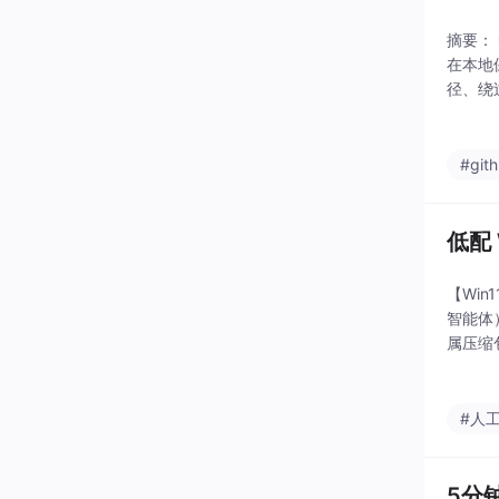
摘要：
在本地
径、绕
件整理
#git
低配 
【Win
智能体
属压缩
安装全
#人
5分