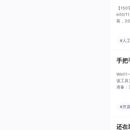
【150
in1
装，3
系统级
#人
手把
Win1
该工具
准备：关
R/7-
#开
还在装