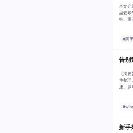
本文介
里云账
答。重
云百炼
#阿
告别繁
【摘要
件整理
捷、多
如"自
#win
新手