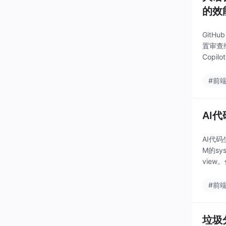
的效
Git
置审查
Copi
#前
AI
AI代
M的s
vie
下文和
#前
垃圾