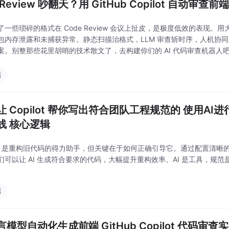
Review 吵翻天？用 GitHub Copilot 自
了一些琐碎的格式在 Code Review 会议上扯皮，是极度低效的表现
包内存泄露和未捕获异常。静态扫描治格式，LLM 审查斩时序，人机协
案。别整那些花里胡哨的技术散文了，去构建你们的 AI 代码审查机器人
端
让 Copilot 帮你写出符合团队工程规范的 使用A
线 核心逻辑
ilot 是重构旧代码的得力助手，但关键在于如何正确引导它。通过配置清
们可以让 AI 生成符合要求的代码，大幅提升重构效率。AI 是工具，规范
端
言模型自动化生成前端 GitHub Copilot 代码审