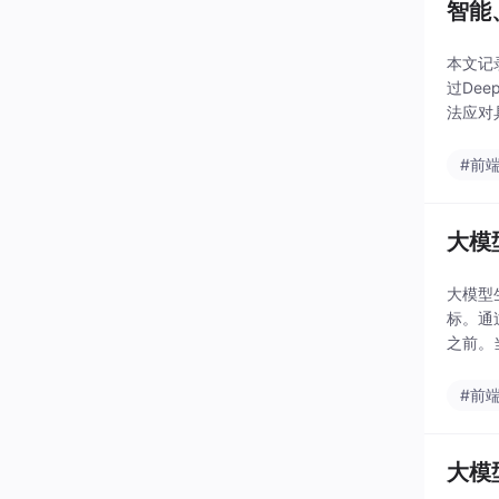
智能
本文记
过De
法应对
则复核
仍需完
#前
大模
大模型
标。通
之前。
进和评
#前
大模