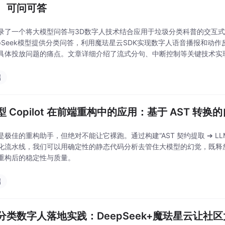
、可问可答
录了一个将大模型问答与3D数字人技术结合应用于垃圾分类科普的交互式
epSeek模型提供分类问答，利用魔珐星云SDK实现数字人语音播报和动
具体投放问题的痛点。文章详细介绍了流式分句、中断控制等关键技术实
、密钥保护和全链路测试。Demo展示了AI+数字人在公共服务场景的应
端
型 Copilot 在前端重构中的应用：基于 AST 转换
极佳的重构助手，但绝对不能让它裸跑。通过构建“AST 契约提取 ➔ LLM 
化流水线，我们可以用确定性的静态代码分析去管住大模型的幻觉，既释
重构后的稳定性与质量。
端
分类数字人落地实践：DeepSeek+魔珐星云让社