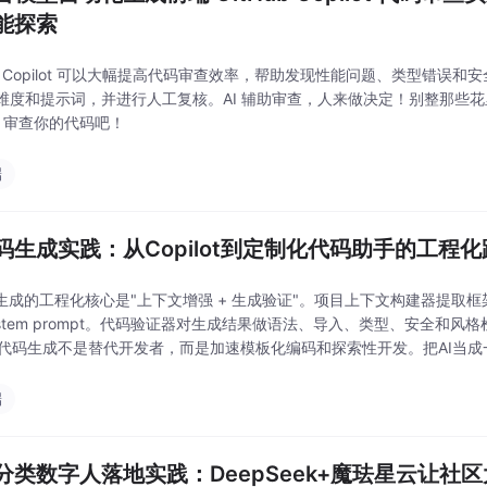
能探索
Hub Copilot 可以大幅提高代码审查效率，帮助发现性能问题、类型错误
维度和提示词，并进行人工复核。AI 辅助审查，人来做决定！别整那些
lot 审查你的代码吧！
端
代码生成实践：从Copilot到定制化代码助手的工程
码生成的工程化核心是"上下文增强 + 生成验证"。项目上下文构建器提取
ystem prompt。代码验证器对生成结果做语法、导入、类型、安全和
w。代码生成不是替代开发者，而是加速模板化编码和探索性开发。把AI当
约束，它就能产出可用的代码。
端
分类数字人落地实践：DeepSeek+魔珐星云让社