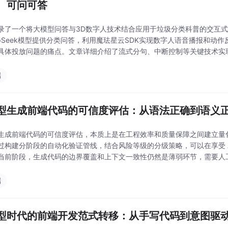
、可问可答
录了一个将大模型问答与3D数字人技术结合应用于垃圾分类科普的交互式
epSeek模型提供分类问答，利用魔珐星云SDK实现数字人语音播报和动
具体投放问题的痛点。文章详细介绍了流式分句、中断控制等关键技术实
、密钥保护和全链路测试。Demo展示了AI+数字人在公共服务场景的应
端
型生成前端代码的可信度评估：从语法正确到语义
生成前端代码的可信度评估，本质上是在工程效率和质量保障之间建立量
过构建分阶段的自动化验证管线，结合风险等级的分级策略，可以在享受 
当前阶段，生成代码的边界覆盖和上下文一致性仍然是薄弱环节，需要人
估框架的成熟，人工审查的介入深度可以逐步降低，但不可完
端
型时代的前端开发范式转移：从手写代码到意图驱