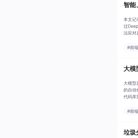
智能
本文记
过De
法应对
则复核
仍需完
#前
大模
大模型是
的自动
代码库
#前
垃圾