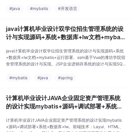
p基于JavaEE技术的“日进斗金”理财大师系统设计与实现。ssh基
于java的网上手机销售管理系统的开发与实现mysql。springboot
#java
#mybatis
#开发语言
点餐系统的设计与实现。
java计算机毕业设计双学位招生管理系统的设
计与实现源码+系统+数据库+lw文档+mybati
s+运行部署
java计算机毕业设计双学位招生管理系统的设计与实现源码+系统
+数据库+lw文档+mybatis+运行部署。ssm基于Vue的潍坊学院宿
舍管理系统的设计与实现。JSP企业进销存系统的设计与实现SQL
Server。ssm基于微信平台的校园汉服租赁系统的设计与实现。ss
m基于Java的废品回收管理系统的设计与实现。ssm攀枝花市房屋
#mybatis
#java
#spring
租售信息管理平台的设计与实现。ssm基于HTML的寿光农产品的
资源展示
计算机毕业设计JAVA企业固定资产管理系统
的设计实现mybatis+源码+调试部署+系统
+数据库+lw
计算机毕业设计JAVA企业固定资产管理系统的设计实现mybatis
+源码+调试部署+系统+数据库+lw。前端技术：Layui、HTML、