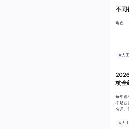
不同
角色 
#人
20
杭全
每年都有
不是薪
名词。随
涨幅领
#人