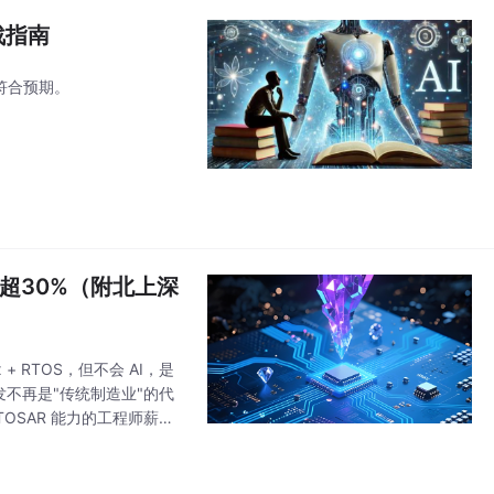
战指南
越符合预期。
价超30%（附北上深
 RTOS，但不会 AI，是
发不再是"传统制造业"的代
UTOSAR 能力的工程师薪资