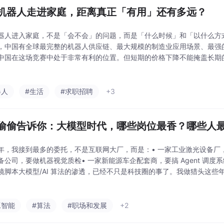
机器人走进家庭，距离真正「有用」还有多远？
器人进入家庭，不是「会不会」的问题，而是「什么时候」和「以什么方
，中国有全球最完整的机器人供应链、最大规模的制造业应用场景、最强
中国在这场竞赛中处于非常有利的位置。但短期的价格下降不能掩盖长期
机器人，需要的不只是便宜，还需要：能理解你的意图、在复杂环境里稳
它。这一天会来——
器人
#生活
#求职招聘
+3
偷偷告诉你：大模型时代，哪些岗位最香？哪些人
年，我接到最多的委托，不是互联网大厂，而是：• 一家工业激光设备厂，要
备公司，要做机器视觉质检• 一家新能源车企配套商，要搞 Agent 调度系统
镜脚本大模型/AI 算法的渗透，已经不只是科技圈的事了。我做猎头这些
，给技术人提供这么多"跨界可能"。AI 算法正在变成一种横向能力，就
工智能
#算法
#职场和发展
+2