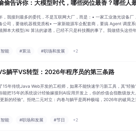
偷偷告诉你：大模型时代，哪些岗位最香？哪些人
年，我接到最多的委托，不是互联网大厂，而是：• 一家工业激光设备厂，要
备公司，要做机器视觉质检• 一家新能源车企配套商，要搞 Agent 调度系统
镜脚本大模型/AI 算法的渗透，已经不只是科技圈的事了。我做猎头这些
，给技术人提供这么多"跨界可能"。AI 算法正在变成一种横向能力，就
工智能
#算法
#职场和发展
+2
VS躺平VS转型：2026年程序员的第三条路
了15年传统Java Web开发的工程师，如果不能快速学习新工具，其“经
你能把15年的系统设计经验嫁接到AI应用开发上，你的价值会指数级放
不更新的经验”。拒绝二元对立：内卷与躺平是两种极端，2026年的破局之
当前收入的同时，为未来积蓄力量。将AI化为杠杆：数据显示，73%的团
工智能
#职场和发展
#节日
+2