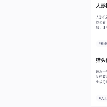
人形
人形机
趋势看
加，让
的家庭
人交给
#机
猎头
最近一
制药装
生成分
在这样
#人