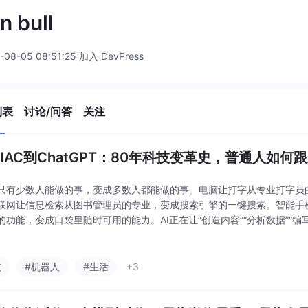
an bull
-08-05 08:51:25 加入 DevPress
列表
讨论/问答
关注
NIAC到ChatGPT：80年科技变革史，普通人如何
只有少数人能做的事，变成多数人都能做的事。电脑让打字从专业打字员
联网让信息检索从图书管理员的专业，变成搜索引擎的一键搜索。智能手
的功能，变成口袋里随时可用的能力。AI正在让“创造内容”“分析数据”“编
成人人可用的工具。历史的韵脚告诉我们：每一次技术浪潮，最终都走向了
。当A
技
#机器人
#生活
+3