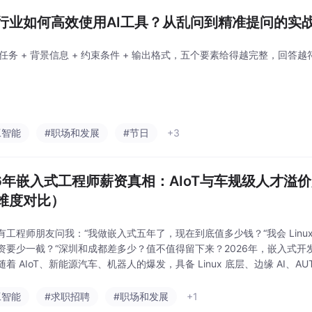
行业如何高效使用AI工具？从乱问到精准提问的实
+ 任务 + 背景信息 + 约束条件 + 输出格式，五个要素给得越完整，回答
工智能
#职场和发展
#节日
+3
26年嵌入式工程师薪资真相：AIoT与车规级人才溢
维度对比）
工程师朋友问我：“我做嵌入式五年了，现在到底值多少钱？“我会 Linux +
资要少一截？“深圳和成都差多少？值不值得留下来？2026年，嵌入式开
着 AIoT、新能源汽车、机器人的爆发，具备 Linux 底层、边缘 AI、A
跑全行业，部分资深岗位年薪突破80万。我们整理了近半年超过 300
工智能
#求职招聘
#职场和发展
+1