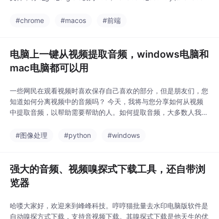
s_permanent_consistency_country改为"us"，保存后重启Chrom
e即可启用该功能。（99字）
#chrome
#macos
#前端
电脑上一键从视频提取音频，windows电脑和
mac电脑都可以用
一些网民在观看视频时喜欢保存自己喜欢的部分，但是朋友们，您
知道如何分离视频中的音频吗？ 今天，我将与您分享如何从视频
中提取音频，以帮助需要帮助的人。如何提取音频，大多数人我都
不告诉他工具/材料计算机视频文件方法/步骤1 首先，我们在您的
浏览器中搜索“哼哼猫去水印 ”，下载并打开此软件，它具有多种功
#图像处理
#python
#windows
能，单击一键提取音频。如果你搜索不到，有可通过csdn资源中
心下载:mac版本下载: https://
强大的音频、视频嗅探式下载工具，还自带浏
览器
哈喽大家好，欢迎来到峰峰科技。哼哼猫批量去水印电脑版软件是
自动嗅探方式下载，支持音视频下载。其嗅探式下载是他天生的优