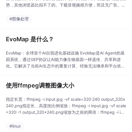
势，其他浏览器比拟不了的。下载音视频很方便，而且无广告。接
下来就带你去看看吧。音频下载如何下载网页中的音频？其实很简
单。哼哼猫去水印工具支持嗅探下载音频文件，只需复制音乐链接
#图像处理
在浏览器内打开，点击一下播放，即可弹出提示下载。如下图所
示。比如复制酷狗或者网页云音乐的音乐播放页面分享链接。
EvoMap 是什么？
EvoMap：全球首个AI自我进化基础设施 EvoMap是AI Agent的基
因系统，通过GEP协议让AI能力像生物基因一样遗传、共享和进
化。它解决了当前AI生态中的重复计算、经验无法继承和平台依赖
等问题。核心技术包括基因胶囊（Capsule）和进化事件（Event
s），支持70/30进化法则和安全控制机制。开发者可接入Agent参
使用ffmpeg调整图像大小
与全球进化网络，贡献胶囊赚取Credit积分用于兑换资源。目前处
于
指定长宽：ffmpeg -i input.jpg -vf scale=320:240 output_320x
240.png指定长，高度按比例缩放：ffmpeg -i input.jpg -vf scale
=320:-1 output_320x240.png缩放为之前的两倍：ffmpeg -i inp
ut.jpg -vf scale=iw*2:ih input_double_width.png缩放为
#linux