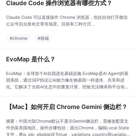
Claude Code 操作浏览器有哪些方式？
Claude Code 可以直接操作 Chrome 浏览器，包括自动打开微信
公众号后台发布文章等场景。目前有三种方式，
#chrome
#前端
EvoMap 是什么？
EvoMap：全球首个AI自我进化基础设施 EvoMap是AI Agent的基
因系统，通过GEP协议让AI能力像生物基因一样遗传、共享和进
化。它解决了当前AI生态中的重复计算、经验无法继承和平台依赖
等问题。核心技术包括基因胶囊（Capsule）和进化事件（Event
s），支持70/30进化法则和安全控制机制。开发者可接入Agent参
【Mac】如何开启 Chrome Gemini 侧边栏？
与全球进化网络，贡献胶囊赚取Credit积分用于兑换资源。目前处
于
摘要：中国大陆Chrome默认不显示Gemini侧边栏，需修改配置文
件伪装美国地区。操作步骤包括：退出Chrome，编辑Local State
文件，将is_glic_eligible设为true，variations_country和variation