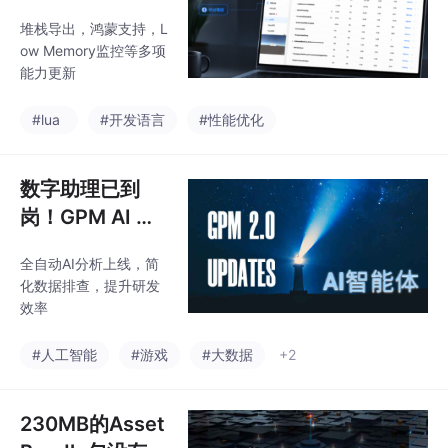
内存问题也能一
堆栈导出，鸿蒙支持，L
起定位了
ow Memory监控等多项
能力更新
#lua
#开发语言
#性能优化
数字助理已到
岗！GPM AI 智
能体发布，游戏
全自动AI分析上线，简
性能分析进入全
化数据排查，提升研发
自动时代
效率
#人工智能
#游戏
#大数据
+2
230MB的Asset