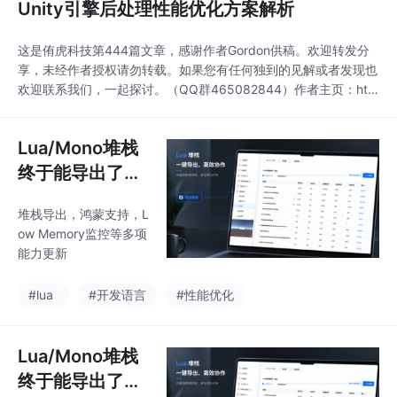
Unity引擎后处理性能优化方案解析
这是侑虎科技第444篇文章，感谢作者Gordon供稿。欢迎转发分
享，未经作者授权请勿转载。如果您有任何独到的见解或者发现也
欢迎联系我们，一起探讨。（QQ群465082844）作者主页：htt
ps://zhuanlan.zhihu.com/p/39850106作者也是U Sparkle活动
参与者，UWA欢迎更多开发朋友加入U Sparkle开发者计划，这个
Lua/Mono堆栈
舞台有你更精彩！目前我们项目使用的...
终于能导出了，
内存问题也能一
堆栈导出，鸿蒙支持，L
起定位了
ow Memory监控等多项
能力更新
#lua
#开发语言
#性能优化
Lua/Mono堆栈
终于能导出了，