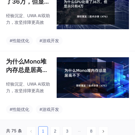
了36万，但显示
只有4万
经验沉淀、UWA AI双助
力，攻坚排障更高效
#性能优化
#游戏开发
为什么Mono堆
内存总是居高不
下
经验沉淀、UWA AI双助
力，攻坚排障更高效
#性能优化
#游戏开发
共 75 条
1
2
3
8