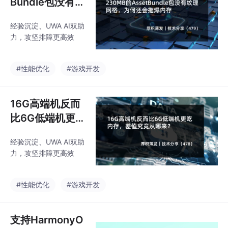
Bundle包没有纹
理网格，为何还
经验沉淀、UWA AI双助
会拖爆内存
力，攻坚排障更高效
#性能优化
#游戏开发
16G高端机反而
比6G低端机更吃
内存，差值究竟
经验沉淀、UWA AI双助
从哪来？
力，攻坚排障更高效
#性能优化
#游戏开发
支持HarmonyO