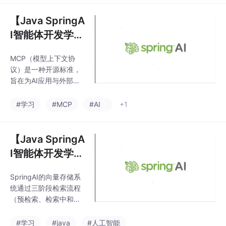
漏桶算法以固定速率处
理请求，平滑输出流
【Java SpringA
量；计数器算法则在固
I智能体开发学习
定时间窗口内限制请求
| 5】MCP协
数量。每种算法都配有J
MCP（模型上下文协
议：什么是MC
ava实现代码，展示其
议）是一种开源标准，
核心逻辑和线程安全处
P？SpringAI如
旨在为AI应用与外部系
理。三种算法各有特
何使用MCP？
统（如数据库、搜索引
点：令牌桶适合允许突
擎等）的交互提供统一
#学习
#MCP
#AI
+1
发的场景，漏桶保证稳
接口，类似USB-C的标
定输出速率，计数器实
准化连接方式。该协议
现简单但不够平滑。实
通过定义JSON-RPC通
【Java SpringA
际应用中可根据业务需
信规范，解决AI交互中
求选择合适的限流策略
I智能体开发学习
上下文碎片化问题，提
| 4-3】RAG知识
升任务准确性和连贯
SpringAI的向量存储系
库进阶：文档过
性。MCP架构包含数据
统通过三阶段检索流程
层（定义核心交互原
滤和检索， 查询
（预检索、检索中和检
语）和传输层（实现通
增强和关联
索后）实现高效文档过
信机制），并提供多语
滤与检索。预检索阶段
#学习
#java
#人工智能
言SDK支持。开发者可