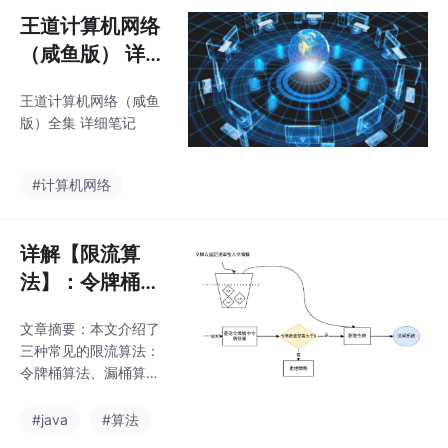
发的重要技巧。
优势成为智能体开发的
王道计算机网络
核心语言。智能体(Age
（咸鱼版） 详细
nt)颠覆传统软件模式，
笔记
具备自主决策和动态规
王道计算机网络（咸鱼
划能力，其复杂系统包
版）全集 详细笔记
含界面层、编排层、工
具层和AI层。TypeScri
pt通过"类型即契约"机
#计算机网络
制，有效规范模型输
出、工具调用和数据流
转，显著
详解【限流算
法】：令牌桶、
漏桶、计算器算
文章摘要：本文介绍了
法及Java实现
三种常见的限流算法：
令牌桶算法、漏桶算法
和计数器算法。令牌桶
算法通过固定速率生成
#java
#算法
令牌，支持突发流量；