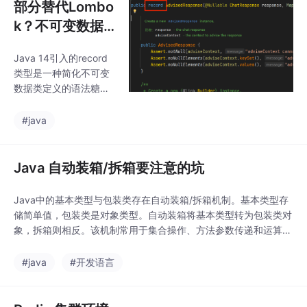
部分替代Lombo
k？不可变数据
的载体？一篇文
Java 14引入的record
章带你了解JDK
类型是一种简化不可变
16正式引用的re
数据类定义的语法糖，
cord类型！
它自动生成final字段、
同名getter方法、全参
#java
构造器以及equals/has
hCode/toString方法。
与传统Java类或Lombo
Java 自动装箱/拆箱要注意的坑
k相比，record能以更
简洁的语法（如record
Java中的基本类型与包装类存在自动装箱/拆箱机制。基本类型存
Point(int x,int y){}）实
储简单值，包装类是对象类型。自动装箱将基本类型转为包装类对
现相同功能，特别适合J
象，拆箱则相反。该机制常用于集合操作、方法参数传递和运算场
DK16+环境。其主要应
景，但需注意空指针异常和缓存池问题（如Integer缓存-128~12
用场景包括：作为DTO
7）。频繁装箱拆箱会影响性能，建议高性能场景直接使用基本类
#java
#开发语言
传输数据、方法多值
型。比较包装类对象时，推荐使用equals()而非==。