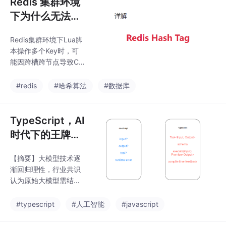
Redis 集群环境
下为什么无法正
常执行多键命令
Redis集群环境下Lua脚
/ 事务 / 关联数
本操作多个Key时，可
据？Redis Hash
能因跨槽跨节点导致CR
Tag解决所有问
OSSSLOT错误。文章
介绍了通过HashTag强
题！
#redis
#哈希算法
#数据库
制关联Key映射到同一
槽位的解决方案：用{}
包裹Key中共同部分
TypeScript，AI
（如用户ID）作为哈希
时代下的王牌语
计算依据，使相关Key
言
分配到同一节点。该方
【摘要】大模型技术逐
法适用于需要原子操作
渐回归理性，行业共识
的业务场景（如余额积
认为原始大模型需结合
分同步更新），但需注
工程架构才能实现商业
意避免数据倾斜。Hash
化落地。AI产品竞争焦
#typescript
#人工智能
#javascript
Tag兼容Lua脚本、事务
点转向工程化能力，Ty
等操作，是Redis集群开
peScript凭借静态类型