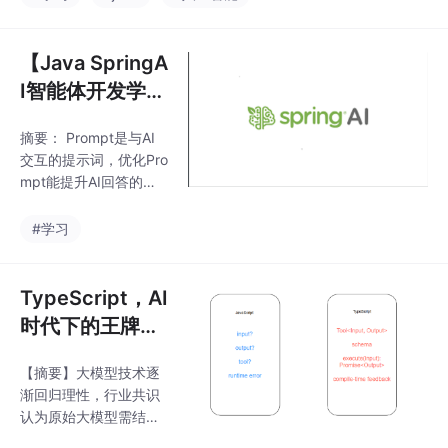
通过查询改写和条件优
通过引入MCP依赖，将
化提升查询质量；检索
外部工具功能集成到AI
中阶段结合向量相似度
【Java SpringA
应用中，实现更强大的
和元数据过滤进行混合
交
I智能体开发学习
检索；检索后阶段对结
| 1】提问的艺
果进行重排序和内容处
摘要： Prompt是与AI
术：如何优化Pr
理。系统还提供QueryT
交互的提示词，优化Pro
ransformer、Documen
ompt提示词？
mpt能提升AI回答的准
tRetriever等组件，以及
确性和效率。优化方法
RetrievalAugmentation
包括：1. 清晰表达，结
#学习
Advisor等增强工具，有
合指令、背景和输出格
效解决R
式；2. 分解复杂任务，
分段处理长文本；3. 预
TypeScript，AI
留思考时间，先推理再
时代下的王牌语
输出结果；4. 运用技巧
言
如思路链和少样本学
【摘要】大模型技术逐
习。优化的核心是让AI
渐回归理性，行业共识
更精准理解需求，类似
认为原始大模型需结合
人际沟通中的高效表
工程架构才能实现商业
达，为后续AI开发奠定