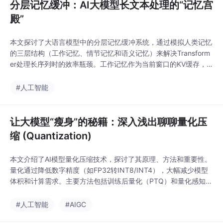
分层记忆缓冲：AI大模型长文本处理的“记忆宫
殿”
本文探讨了大语言模型中的分层记忆缓冲系统，通过模拟人类记忆
的三层结构（工作记忆、情节记忆和语义记忆）来解决Transform
er处理长序列时的效率瓶颈。工作记忆作为当前窗口的KV缓存，
保持快速访问；情节记忆通过kNN检索外部存储的关键信息；递归
压缩则生成固定长度的摘要向量传递上下文。文章不仅提供了理论
#人工智能
框架，还给出了PyTorch实现代码，包括KV缓存管理、FAISS索引
检索和压缩记忆机制，为突破模
让大模型“瘦身”的秘籍：深入浅出聊聊量化压
缩 (Quantization)
本文介绍了AI模型量化压缩技术，探讨了其原理、方法和重要性。
量化通过降低数字精度（如FP32转INT8/INT4），大幅减少模型
体积和计算需求。主要方法包括训练后量化（PTQ）和量化感知训
练（QAT），前者快速便捷，后者精度更高但成本较大。量化技术
使大模型能在消费级硬件上运行，降低硬件门槛、提升推理速度，
#人工智能
#AIGC
并推动边缘计算发展，实现了精度与效率的平衡，是AI平民化的关