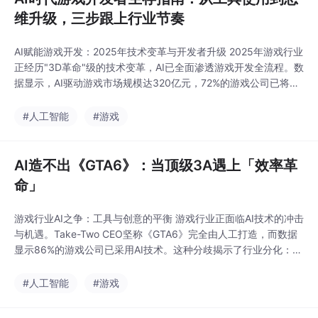
维升级，三步跟上行业节奏
AI赋能游戏开发：2025年技术变革与开发者升级 2025年游戏行业
正经历"3D革命"级的技术变革，AI已全面渗透游戏开发全流程。数
据显示，AI驱动游戏市场规模达320亿元，72%的游戏公司已将AI
投入实际生产，开发效率平均提升60%。AI不会取代开发者，而是
重构工作内容，掌握AI工具的开发者将获得10倍生产力提升。 各
#人工智能
#游戏
岗位AI工具矩阵： 策划：大语言模型加速文档写作，AI关卡
AI造不出《GTA6》：当顶级3A遇上「效率革
命」
游戏行业AI之争：工具与创意的平衡 游戏行业正面临AI技术的冲击
与机遇。Take-Two CEO坚称《GTA6》完全由人工打造，而数据
显示86%的游戏公司已采用AI技术。这种分歧揭示了行业分化：顶
级3A工作室将AI视为辅助工具，坚持人工把控核心创意；中小团
队则依赖AI大幅提升效率，缩短开发周期。AI已能胜任美术生成、
#人工智能
#游戏
代码辅助等重复性工作，但无法替代人类对游戏体验、文化共鸣和
风险决策的掌控。这场争论