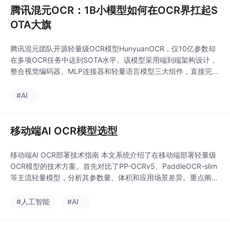
腾讯混元OCR：1B小模型如何在OCR界扛起S
OTA大旗
腾讯混元团队开源轻量级OCR模型HunyuanOCR，仅10亿参数却
在多项OCR任务中达到SOTA水平。该模型采用端到端架构设计，
整合视觉编码器、MLP连接器和轻量语言模型三大组件，直接完成
图像到结构化文本的生成，避免了传统OCR流水线的误差累积问
题。HunyuanOCR支持文字检测、复杂文档解析、字段信息抽
#AI
取、视频字幕提取和图像翻译五大核心功能，在2GB大小下实现了
与大型模型相当的精度。提供三种
移动端AI OCR模型选型
移动端AI OCR部署技术指南 本文系统介绍了在移动端部署轻量级
OCR模型的技术方案。首先对比了PP-OCRv5、PaddleOCR-slim
等主流轻量模型，分析其参数量、体积和应用场景差异。重点阐述
了NCNN、TFLite、MNN等推理框架的选型策略，针对不同平台
提供优化建议。详细讲解了模型量化、知识蒸馏等关键优化技术，
#人工智能
#AI
可将模型压缩至10MB以下同时保持高精度。最后提供了PaddleO
CR+ML