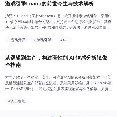
游戏引擎Luanti的前世今生与技术解析
摘要： Luanti（原名Minetest）是一款开源体素游戏引擎，采用C
++核心与Lua脚本结合的架构，支持跨平台运行和无限扩展。其模
块化设计分为引擎层、API层和游戏层，开发者可通过Mod自由创
造玩法。文章深入解析了Luanti的技术架构，包括地图生成算法、
网络同步机制和Lua绑定原理，并提供了从零编写Mod的实战教程
#游戏开发
#游戏引擎
#lua
——注册发光水晶方块并定义合成配方。这个维护15年的项目证
明：开源社区能打造
从逻辑到生产：构建高性能 AI 情感分析镜像
全指南
本文介绍了一个稳定、安全、可扩展的AI情感分析服务架构，涵盖
从模型注册到生产部署的全流程。系统采用双接口设计（Gradio演
示+FastAPI调用），通过模型注册表实现配置与业务解耦，支持
多语言模型动态加载。关键技术包括：Prometheus指标监控、LR
U缓存模型加载、请求限流与鉴权中间件，以及完整的Kubernetes
#人工智能
部署方案（含HPA自动扩缩容）。项目结构清晰，通过Docker容
器化与版本锁