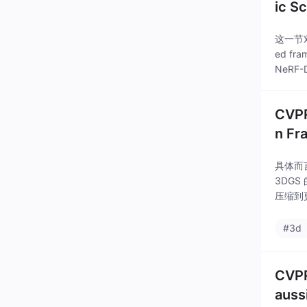
ic S
这一节对应
ed fr
NeRF
CVPR
n Fr
具体而言
3DG
压缩到
疏的状
#3d
CV
auss