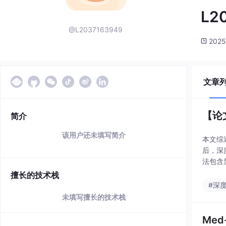
L2
@L2037163949
2025
文章
【论
简介
该用户还未填写简介
本文综
后，深
法包含
练和验
擅长的技术栈
#深
未填写擅长的技术栈
Med