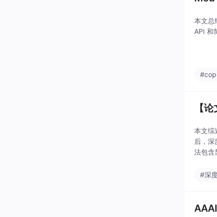
本文总结
API 
#copi
【论
本文综
后，深
法包含
练和验
#深
AAAI