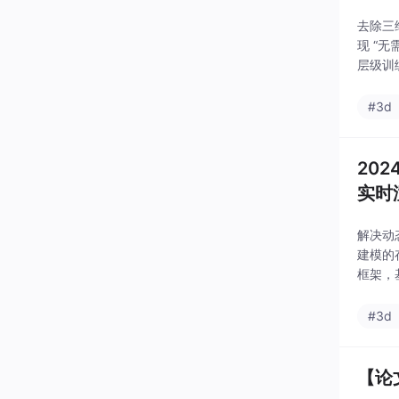
去除三
现 “
层级训
方法。
体形成
#3d
202
实时
解决动
建模的存
框架，
倍，渲
#3d
【论