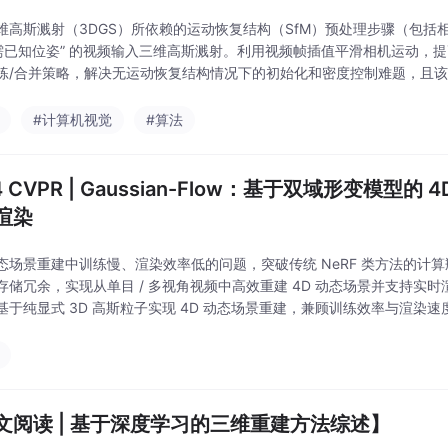
维高斯溅射（3DGS）所依赖的运动恢复结构（SfM）预处理步骤（包括
无需已知位姿” 的视频输入三维高斯溅射。利用视频帧插值平滑相机运动，
练/合并策略，解决无运动恢复结构情况下的初始化和密度控制难题，且
多源监督：复用基础三维高斯溅射模型的渲染结果和视频帧插值帧，降低
无需运动
#计算机视觉
#算法
4 CVPR | Gaussian-Flow：基于双域形变模型的
渲染
态场景重建中训练慢、渲染效率低的问题，突破传统 NeRF 类方法的计算
储冗余，实现从单目 / 多视角视频中高效重建 4D 动态场景并支持实时渲染。提
基于纯显式 3D 高斯粒子实现 4D 动态场景重建，兼顾训练效率与渲染速度，
染达实时水平。设计双域形变模型（DDDM），融合多项式与傅
文阅读 | 基于深度学习的三维重建方法综述】