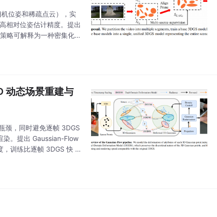
相机位姿和稀疏点云），实
提高相对位姿估计精度。提出
该策略可解释为一种密集化
重训练过程中的过拟合。整
 4D 动态场景重建与
瓶颈，同时避免逐帧 3DGS
出 Gaussian-Flow
训练比逐帧 3DGS 快 5