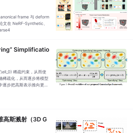
cal frame 与 deform
论文在 NeRF-Synthetic、
rse4
ng” Simplificatio
\ell_0) 稀疏约束，从而使
精确稀疏化，从而逐步将模型
中逐步把高斯表示推向更稀
n
维高斯溅射（3D G