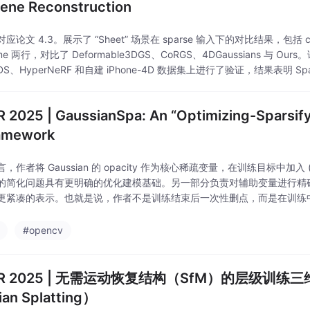
cene Reconstruction
论文 4.3。展示了 “Sheet” 场景在 sparse 输入下的对比结果，包括 canoni
ame 两行，对比了 Deformable3DGS、CoRGS、4DGaussians 与 Ours。
-DS、HyperNeRF 和自建 iPhone-4D 数据集上进行了验证，结果表明 Spa
 2025 | GaussianSpa: An “Optimizing-Sparsifyi
amework
，作者将 Gaussian 的 opacity 作为核心稀疏变量，在训练目标中加入 (
S 的简化问题具有更明确的优化建模基础。另一部分负责对辅助变量进行
更紧凑的表示。也就是说，作者不是训练结束后一次性删点，而是在训练
态，使得模型能在压缩过程中更平滑地适应新的表示形式。因此，Gaussia
#opencv
PR 2025 | 无需运动恢复结构（SfM）的层级训练三
ian Splatting）