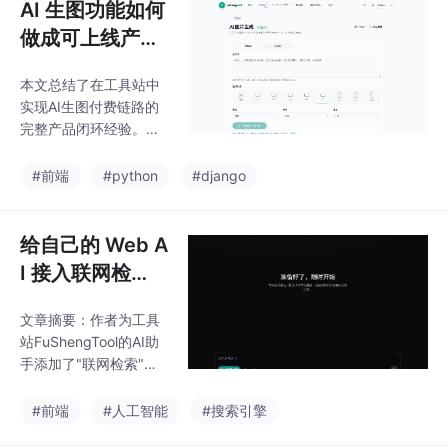
AI 生图功能如何
做成可上线产
品？支付、异步
本文总结了在工具站中
任务、历史记录
实现AI生图付费链路的
和退款后台全流
完整产品闭环经验。作
程
者从简单的接口调用需
求出发，逐步构建了包
#前端
#python
#django
含免费额度、按张计
费、站内支付、异步生
成、历史记录和自动退
给自己的 Web A
款等功能的全流程解决
I 接入联网检
方案。重点解决了支付
索：Tavily + 后
体验连续性、后台任务
文章摘要：作者为工具
端上下文注入 +
状态管理、异常情况自
站FuShengTool的AI助
动退款等核心问题，并
前端来源展示
手添加了"联网检索"功
分享了订单字段设计和
能，解决大模型对最新
退款机制等实现细节。
信息不敏感的问题。设
#前端
#人工智能
#搜索引擎
文章强调AI功能产品化
计上采用前后端分离架
需要超越单纯的技术实