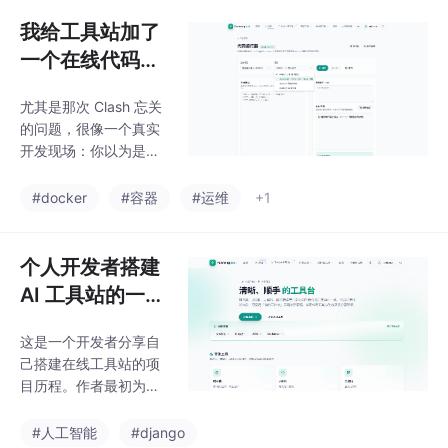
构，前端提供开关控
现，注重异常路径处理
制，后端负责安全调用
我给工具站加了
和用户体验优化。最终
搜索API（推荐Tavil
实现的生图功能支持
一个在线代码运
y），并将结构化搜索结
行器，结果先被
果作为上下文注入模
尤其是那次 Clash 忘关
Docker 沙盒教
型。关键设计包括：API
的问题，很像一个真实
密钥仅存后端、SSRF防
育了一遍
开发现场：你以为是昨
护、结果限流缓存、来
天写的代码炸了，沿着
源标注展示等。MVP版
Docker、compose、
#docker
#容器
#运维
+1
本聚焦核心流程（搜索-
沙盒策略查了半天，最
上下文-答案-来源），
后发现是服务器上一个
暂不实现复杂功能。该
代理进程还在影响网
个人开发者搭建
方案平衡
络。这就很容易让人怀
AI 工具站的一次
疑 Docker 网络、comp
实践：Next.js、
ose 网络、NAT、iptabl
这是一个开发者分享自
Django、积分系
es，甚至怀疑是不是昨
己搭建在线工具站的项
天加的沙盒逻辑把整个
统和部署
目历程。作者最初为解
容器网络搞坏了。业务
决日常开发中常用工具
容器、code-runner 服
分散的问题，创建了包
#人工智能
#django
务容器、临时代码执行