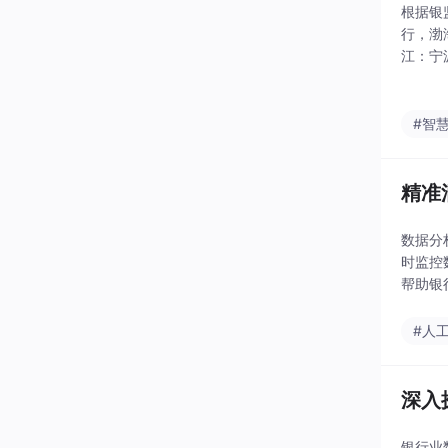
根据银
行，渤
江：宁
华银行
银行、
#智
精准
数据分
时监控
帮助银
术的不
#人
深入
银行业