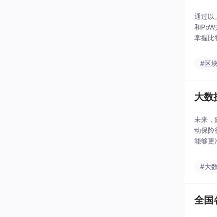
通过以
和Po
掌握比
后的技
#区
大数
未来，
动保险
能够更
在保险
人工智
#大
全国