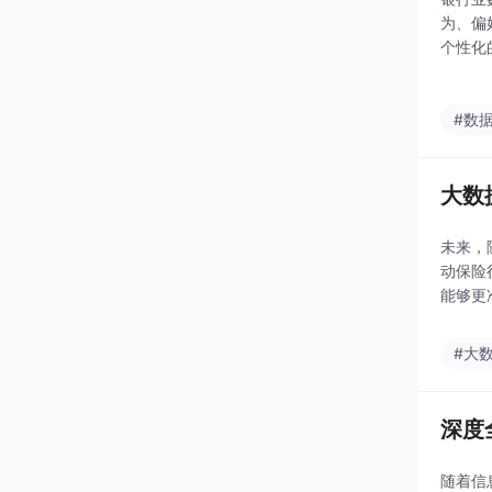
为、偏
个性化
提供专
#数
大数
未来，
动保险
能够更
在保险
人工智
#大
深度
随着信