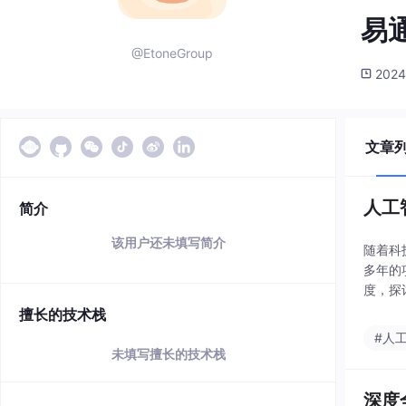
易
@EtoneGroup
2024
文章
人工
简介
该用户还未填写简介
随着科
多年的
度，探
擅长的技术栈
#人
未填写擅长的技术栈
深度